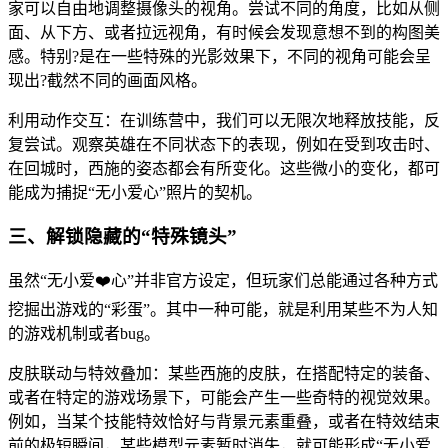
家可以自由地调整摄像头的视角。尝试不同的角度，比如从侧
面、从下方、或者拉远视角，有时候会发现意想不到的构图美
感。特别?是在一些特殊的光影效果下，不同的视角可能会呈
现出?截然不同的画面风格。
利用动作交互：在训练营中，我们可以无限次地释放技能，反
复尝试。观察英雄在不同状态下的表现，例如在受到攻击时、
在回城时，西施的姿态都会有所变化。这些微小的变化，都可
能成为捕捉“无小爱心”照片的契机。
三、解锁隐藏的“特殊镜头”
虽然“无小爱❤️心”并非官方设定，但玩家们总能通过各种方式
挖掘出游戏的“彩蛋”。其中一种可能，就是利用某些不为人知
的游戏机制或者bug。
皮肤联动与特效叠加：某些西施的皮肤，在搭配特定的装备、
或者在特定的游戏场景下，可能会产生一些奇特的视觉效果。
例如，当某个技能特效恰好与背景元素重叠，或者在特效结束
前的极短瞬间，某些模型元素暂时消失，就可能形成“无小爱