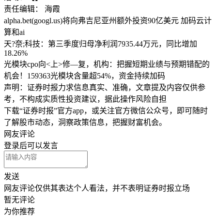
责任编辑： 海霞
alpha.bet(googl.us)将向弗吉尼亚州额外投资90亿美元 加码云计
算和ai
天?奈;科技：第三季度归母净利润7935.44万元，同比增加
18.26%
光模块cpo向<上>修—复，机构：把握短期业绩与预期错配的
机会！159363光模块含量超54%，资金持续加码
声明：证券时报力求信息真实、准确，文章提及内容仅供参
考，不构成实质性投资建议，据此操作风险自担
下载“证券时报”官方app，或关注官方微信公众号，即可随时
了解股市动态，洞察政策信息，把握财富机会。
网友评论
登录
后可以发言
发送
网友评论仅供其表达个人看法，并不表明证券时报立场
暂无评论
为你推荐