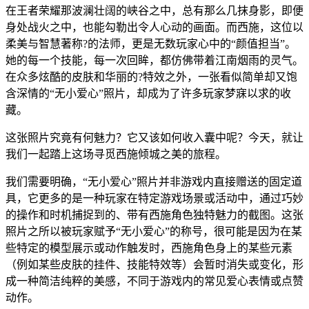
在王者荣耀那波澜壮阔的峡谷之中，总有那么几抹身影，即便
身处战火之中，也能勾勒出令人心动的画面。而西施，这位以
柔美与智慧著称?的法师，更是无数玩家心中的“颜值担当”。
她的每一个技能，每一次回眸，都仿佛带着江南烟雨的灵气。
在众多炫酷的皮肤和华丽的?特效之外，一张看似简单却又饱
含深情的“无小爱心”照片，却成为了许多玩家梦寐以求的收
藏。
这张照片究竟有何魅力？它又该如何收入囊中呢？今天，就让
我们一起踏上这场寻觅西施倾城之美的旅程。
我们需要明确，“无小爱心”照片并非游戏内直接赠送的固定道
具，它更多的是一种玩家在特定游戏场景或活动中，通过巧妙
的操作和时机捕捉到的、带有西施角色独特魅力的截图。这张
照片之所以被玩家赋予“无小爱心”的称号，很可能是因为在某
些特定的模型展示或动作触发时，西施角色身上的某些元素
（例如某些皮肤的挂件、技能特效等）会暂时消失或变化，形
成一种简洁纯粹的美感，不同于游戏内的常见爱心表情或点赞
动作。