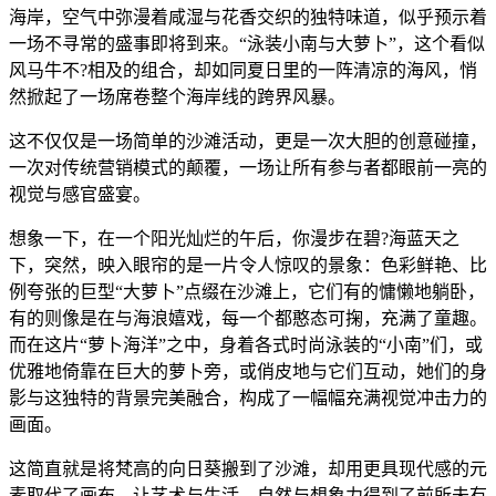
海岸，空气中弥漫着咸湿与花香交织的独特味道，似乎预示着
一场不寻常的盛事即将到来。“泳装小南与大萝卜”，这个看似
风马牛不?相及的组合，却如同夏日里的一阵清凉的海风，悄
然掀起了一场席卷整个海岸线的跨界风暴。
这不仅仅是一场简单的沙滩活动，更是一次大胆的创意碰撞，
一次对传统营销模式的颠覆，一场让所有参与者都眼前一亮的
视觉与感官盛宴。
想象一下，在一个阳光灿烂的午后，你漫步在碧?海蓝天之
下，突然，映入眼帘的是一片令人惊叹的景象：色彩鲜艳、比
例夸张的巨型“大萝卜”点缀在沙滩上，它们有的慵懒地躺卧，
有的则像是在与海浪嬉戏，每一个都憨态可掬，充满了童趣。
而在这片“萝卜海洋”之中，身着各式时尚泳装的“小南”们，或
优雅地倚靠在巨大的萝卜旁，或俏皮地与它们互动，她们的身
影与这独特的背景完美融合，构成了一幅幅充满视觉冲击力的
画面。
这简直就是将梵高的向日葵搬到了沙滩，却用更具现代感的元
素取代了画布，让艺术与生活、自然与想象力得到了前所未有