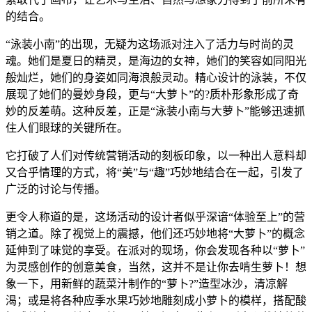
的结合。
“泳装小南”的出现，无疑为这场派对注入了活力与时尚的灵
魂。她们是夏日的精灵，是海边的女神，她们的笑容如同阳光
般灿烂，她们的身姿如同海浪般灵动。精心设计的泳装，不仅
展现了她们的曼妙身段，更与“大萝卜”的?质朴形象形成了奇
妙的反差萌。这种反差，正是“泳装小南与大萝卜”能够迅速抓
住人们眼球的关键所在。
它打破了人们对传统营销活动的刻板印象，以一种出人意料却
又合乎情理的方式，将“美”与“趣”巧妙地结合在一起，引发了
广泛的讨论与传播。
更令人称道的是，这场活动的设计者似乎深谙“体验至上”的营
销之道。除了视觉上的震撼，他们还巧妙地将“大萝卜”的概念
延伸到了味觉的享受。在派对的现场，你会发现各种以“萝卜”
为灵感创作的创意美食，当然，这并不是让你去啃生萝卜！想
象一下，用新鲜的蔬菜汁制作的“萝卜?”造型冰沙，清凉解
渴；或是将各种应季水果巧妙地雕刻成小萝卜的模样，搭配酸