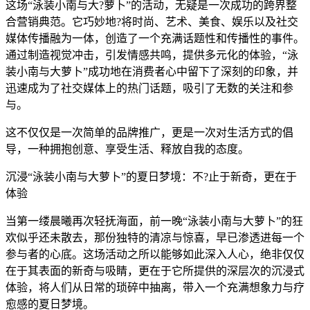
这场“泳装小南与大?萝卜”的活动，无疑是一次成功的跨界整
合营销典范。它巧妙地?将时尚、艺术、美食、娱乐以及社交
媒体传播融为一体，创造了一个充满话题性和传播性的事件。
通过制造视觉冲击，引发情感共鸣，提供多元化的体验，“泳
装小南与大萝卜”成功地在消费者心中留下了深刻的印象，并
迅速成为了社交媒体上的热门话题，吸引了无数的关注和参
与。
这不仅仅是一次简单的品牌推广，更是一次对生活方式的倡
导，一种拥抱创意、享受生活、释放自我的态度。
沉浸“泳装小南与大萝卜”的夏日梦境：不?止于新奇，更在于
体验
当第一缕晨曦再次轻抚海面，前一晚“泳装小南与大萝卜”的狂
欢似乎还未散去，那份独特的清凉与惊喜，早已渗透进每一个
参与者的心底。这场活动之所以能够如此深入人心，绝非仅仅
在于其表面的新奇与吸睛，更在于它所提供的深层次的沉浸式
体验，将人们从日常的琐碎中抽离，带入一个充满想象力与疗
愈感的夏日梦境。