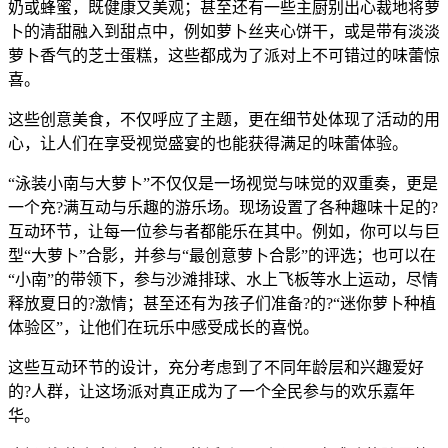
奶或蜂蜜，既健康又美观；甚至还有一些主厨别出心裁地将萝
卜的清甜融入到甜点中，例如萝卜丝夹心饼干，或是带有淡淡
萝卜香气的芝士蛋糕，这些都成为了派对上不可错过的味蕾惊
喜。
这些创意美食，不仅呼应了主题，更在细节处体现了活动的用
心，让人们在享受视觉盛宴的也能获得满足的味蕾体验。
“泳装小南与大萝卜”不仅仅是一场视觉与味觉的双重奏，更是
一个充?满互动与乐趣的游乐场。现场设置了各种趣味十足的?
互动环节，让每一位参与者都能乐在其中。例如，你可以与巨
型“大萝卜”合影，并参与“最创意萝卜合影”的评选；也可以在
“小南”的带领下，参与沙滩排球、水上飞板等水上运动，尽情
释放夏日的?激情；甚至还有为孩子们准备?的?“迷你萝卜种植
体验区”，让他们在玩乐中感受成长的喜悦。
这些互动环节的设计，充分考虑到了不同年龄层和兴趣爱好
的?人群，让这场派对真正成为了一个全民参与的欢乐嘉年
华。