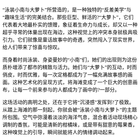
“泳装小南与大萝卜”所营造的，是一种独特的“反差美学”与
“趣味生活”的完美结合。那些巨型、鲜活的?“大萝卜”，它们
代表着大地最朴实的馈赠，象征着生命力与成长，却又以一种
超乎寻常的体量出现在海边，这种视觉上的冲突本身就极具吸
引力。它们就像是童话故事中的奇遇，突然闯入了现实世界，
给人们带来了惊喜与惊叹。
而身着时尚泳装、身姿曼妙的“小南”们，她们的出现则为这份
质朴增添了都市的精致与活力。她们与“大萝卜”的互动，时而
俏皮，时而优雅，每一次定格都成为了一幅充满故事感的画
面。这种艺术化的呈现方式，将海滩变成了一个巨大的创意画
布，让每一个前来参与的人都成为了画中的?一部分。
这场活动的高明之处，还在于它将“沉浸感”发挥到?了极致。
从踏上海滩的那一刻起，你就会被“泳装小南与大萝卜”的主题
所包围。空气中弥漫着淡淡的海洋气息，混合着活动现场精心
调制的香氛，可能是清新的柑橘味，或是带有甜意的莓果香，
这种嗅觉上的引导，瞬间就能将人的情绪调动起来。