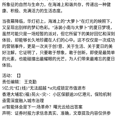
所象征的自然与生命力，在海滩上和谐共存，传递出一种健
康、积极、充满活力的生活态度。
当夜幕降临，华灯初上，海滩上的“大萝卜”在灯光的映照下，
又呈现出别样的梦幻色彩。“泳装小南与大萝卜”的夏日梦境，
虽然可能只是一场短暂的派对，但它所留下的美好回忆和深刻
体验，却能够长久地珍藏在人们的心中。这不仅仅是一次成功
的营销事件，更是一次关于创?意、关于生活、关于夏日的美
好注解，它证明了，只要敢于想象，敢于创新，即使是最简单
的元素，也能碰撞出最耀眼的光芒，为人们带来最难忘的夏日
体验。
活动：【】
责任编辑： 王克勤
5亿;元“红{线}”无法超越 *st元成锁定市值退市
香港大埔宏{福}苑火<灾>：小区保额逾20亿港元，保险机制
亟需深度融入城市治理
ai!智能体会是下一:场革命？曙光云给出答案
声明：证券时报力求信息真实、准确，文章提及内容仅供参