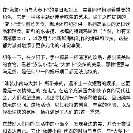
在“泳装小南与大萝卜”的夏日派对上，美食同样扮演着重要的
角色，它是一种将主题延伸至味蕾的艺术。除了之前提到的
“萝卜”造型创意美食，现场还可能提供一系列高品质的夏日饮
品和轻食。新鲜的水果捞、冰镇的特调鸡尾酒（当然，也有无
酒精版本?），以及用当地新鲜海鲜制作的烤串和沙拉，这些
都为派对增添了更多元化的?味觉享受。
想象一下，在夕阳下，手中握着一杯清凉的饮品，品尝着美味
的食物，看着“泳装小南”与“大萝卜”交织的美景，那种惬意与
满足感，是任何单一的娱乐项目都无法比拟的。
“泳装小南与大萝卜”所带来的，远不止一次短暂的娱乐，它更
像是一次精神上的“充电”。在这个充满压力和快节奏的现代社
会，人们渴望逃离，渴望寻找到一个能够释放自我、回归纯粹
快乐的空间。这场活动，以其独特的创意、丰富的体验、以及
轻松愉快的氛围，恰好满足了人们的?这一需求。
它鼓励人们拥抱生活中的小确幸，发现身边的美，并勇于尝试
和表达自己。它让“泳装小南”代表的时尚与自信，与“大萝卜”