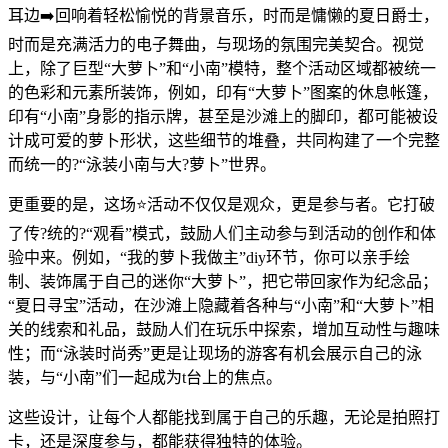
耳边➡️回响着轻松愉悦的背景音乐，时而是慵懒的夏日爵士，
时而是充满活力的电子舞曲，与现场的氛围完美契合。视觉
上，除了巨型“大萝卜”和“小南”模特，整个活动区域都被统一
的色彩和元素所装饰，例如，印有“大萝卜”图案的休息帐篷，
印有“小南”身影的指示牌，甚至是沙滩上的脚印，都可能被设
计成可爱的萝卜形状，这些细节的堆叠，共同构建了一个完整
而统一的?“泳装小南与大?萝卜”世界。
更重要的是，这场⭐活动不仅仅是观众，更是参与者。它打破
了传?统的?“观看”模式，鼓励人们主动参与到活动的创作和体
验中来。例如，“我的萝卜我做主”diy环节，你可以亲手绘
制、装饰属于自己的迷你“大萝卜”，把它带回家作为纪念品；
“夏日寻宝”活动，在沙滩上隐藏着各种与“小南”和“大萝卜”相
关的线索和礼品，鼓励人们在玩乐中探索，增加互动性与趣味
性；而“泳装时尚秀”更是让现场的游客有机会展示自己的泳
装，与“小南”们一起成为t台上的焦点。
这些设计，让每个人都能找到属于自己的乐趣，无论是拍照打
卡，还是深度参与，都能获得独特的体验。