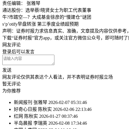
责任编辑： 张雅琴
通达股份：选举蔡!晓贤女士为职工代表董事
牛?市踏空—？大成基金徐彦的“慢建仓”谜团
s‘p’otify早盘转涨 第三季度业绩超预期
声明：证券时报力求信息真实、准确，文章提及内容仅供参考
下载“证券时报”官方app，或关注官方微信公众号，即可随时
网友评论
登录
后可以发言
发送
网友评论仅供其表达个人看法，并不表明证券时报立场
暂无评论
为你推荐
新闻报刊
张雅琴
2026-02-07 05:31:46
好奇心日报
陈秋实
2026-02-06 22:13:46
红网
陈秋实
2026-01-27 00:37:46
半岛晨报
李瑞英
2026-02-08 17:34:46