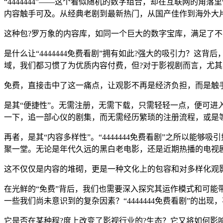
“4444444”——这个看似随机的数字组合，却在互联网的
内容触手可及。从经典老剧到最新热门，从国产佳作到海外大
这种包?罗万象的内容库，如同一个巨大的数字宝库，满足了
是什么让“4444444免费看剧”拥有如此?强大的吸引力？
域，我们都习惯了为优质内容付费，但?对于影视剧而言，尤
免费，直接击中了这一痛点，让观影不再是经济负担，而是触
是其“便捷性”。无需注册，无需下载，只需轻轻一点，便可进
一下，追一部心仪的剧集，而无需经历繁琐的注册流程，或是
再者，是其“内容多样性”。“4444444免费看剧”之所以
聚一堂。无论是年代久远的黑白老电影，还是近期热播的电视
这不仅仅是内容的堆砌，更是一种文化上的包容和对多样化观
在光鲜的“免费”背后，我们也需要深入探究其运作模式和可能
一些我们尚未意识到的复杂因素？“4444444免费看剧”的
它是否在某种程?度上改变了影视行业的?生态？它又将如何影