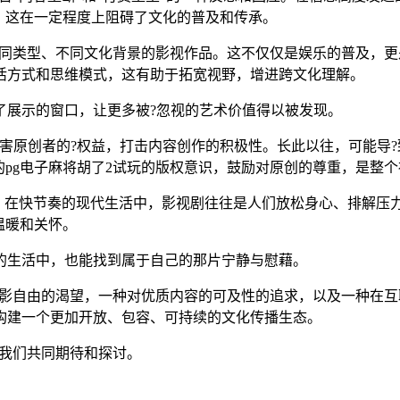
，这在一定程度上阻碍了文化的普及和传承。
触到不同类型、不同文化背景的影视作品。这不仅仅是娱乐的普及
活方式和思维模式，这有助于拓宽视野，增进跨文化理解。
了展示的窗口，让更多被?忽视的艺术价值得以被发现。
害原创者的?权益，打击内容创作的积极性。长此以往，可能导
的pg电子麻将胡了2试玩的版权意识，鼓励对原创的尊重，是整
感连接。在快节奏的现代生活中，影视剧往往是人们放松身心、排
温暖和关怀。
的生活中，也能找到属于自己的那片宁静与慰藉。
种对观影自由的渴望，一种对优质内容的可及性的追求，以及一种
构建一个更加开放、包容、可持续的文化传播生态。
值得我们共同期待和探讨。