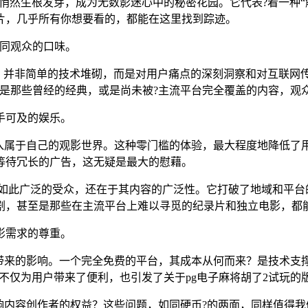
角落里悄然生根发芽，成为无数影迷心中的秘密花园。它代表?着一
片，几乎所有你想要看的，都能在这里找到踪迹。
不同观众的口味。
这背后，并非简单的技术堆砌，而是对用户痛点的深刻洞察和对互联
其是那些曾经的经典，或是尚未被?主流平台完全覆盖的内容，观
手可及的娱乐。
入属于自己的观影世界。这种零门槛的体验，最大程度地降低了用
等待冗长的广告，这无疑是最大的慰藉。
能够吸引如此广泛的受众，还在于其内容的广泛性。它打破了地域和
剧，甚至是那些在主流平台上难以寻觅的纪录片和独立电影，都
影需求的尊重。
带来的影响。一个完全免费的平台，其成本从何而来？是技术支撑
出现，不仅为用户带来了便利，也引发了关于pg电子麻将胡了2试玩
响内容创作者的权益？这些问题，如同硬币?的两面，同样值得我