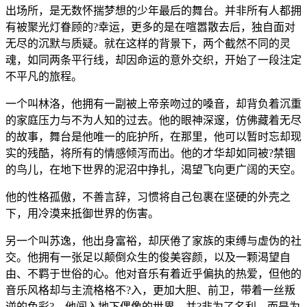
出场所，是无数怀揣梦想的少年最后的舞台。并非所有人都拥
有被聚光灯眷顾的?幸运，更多的是在喧嚣散去后，独自面对
无尽的沉默与质疑。就在这样的背景下，两个截然不同的灵
魂，如同两条平行线，却因命运的意外交织，开始了一段注定
不平凡的旅程。
一个叫林洛，他拥有一副被上帝亲吻过的嗓音，却背负着沉重
的家庭压力与不为人知的过去。他的眼神深邃，仿佛藏着无尽
的故事，舞台是他唯一的庇护所，在那里，他可以暂时忘却现
实的残酷，将所有的情感倾泻而出。他的才华却如同被?禁锢
的鸟儿，在地下世界的泥沼中挣扎，渴望飞向更广阔的天空。
他的性格孤傲，不善言辞，习惯将自己包裹在坚硬的外壳之
下，用冷漠来抵御世界的伤害。
另一个叫苏逸，他出身富裕，却厌倦了家族的束缚与虚伪的社
交。他拥有一张足以颠倒众生的俊美容颜，以及一颗渴望自
由、不羁于世俗的心。他对音乐有着近乎偏执的热爱，但他的
音乐风格却与主流格格不?入，更加大胆、前卫，带着一丝叛
逆的色彩?。他闯入地下偶像的世界，并?非为了名利，而是为