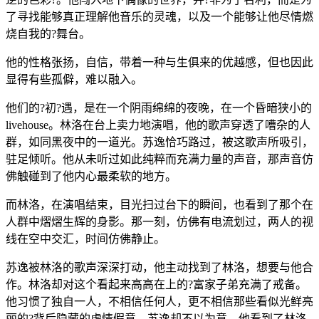
了寻找能够真正理解他音乐的灵魂，以及一个能够让他尽情燃
烧自我的?舞台。
他的性格张扬，自信，带着一种与生俱来的优越感，但也因此
显得有些孤僻，难以融入。
他们的?初?遇，是在一个阴雨绵绵的夜晚，在一个昏暗狭小的
livehouse。林洛在台上卖力地演唱，他的歌声穿透了嘈杂的人
群，如同黑夜中的一道光。苏逸恰巧路过，被这歌声所吸引，
驻足倾听。他从未听过如此纯粹而充满力量的声音，那声音仿
佛触碰到了他内心最柔软的地方。
而林洛，在演唱结束，目光扫过台下的瞬间，也看到了那个在
人群中熠熠生辉的身影。那一刻，仿佛有电流划过，两人的视
线在空中交汇，时间仿佛静止。
苏逸被林洛的歌声深深打动，他主动找到了林洛，想要与他合
作。林洛却对这个看起来高高在上的?富家子弟充满了戒备。
他习惯了独自一人，不相信任何人，更不相信那些看似光鲜亮
丽的?背后隐藏的虚情假意。苏逸却不以为意，他看到了林洛