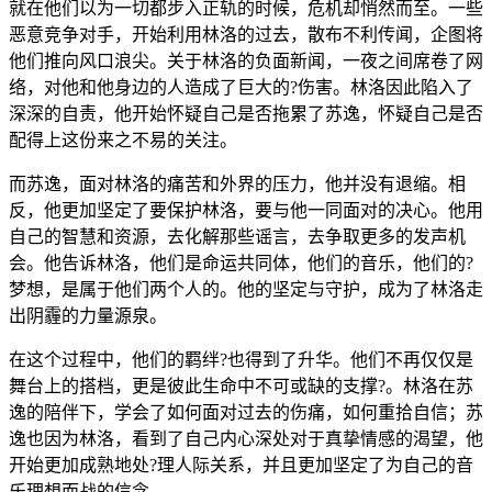
就在他们以为一切都步入正轨的时候，危机却悄然而至。一些
恶意竞争对手，开始利用林洛的过去，散布不利传闻，企图将
他们推向风口浪尖。关于林洛的负面新闻，一夜之间席卷了网
络，对他和他身边的人造成了巨大的?伤害。林洛因此陷入了
深深的自责，他开始怀疑自己是否拖累了苏逸，怀疑自己是否
配得上这份来之不易的关注。
而苏逸，面对林洛的痛苦和外界的压力，他并没有退缩。相
反，他更加坚定了要保护林洛，要与他一同面对的决心。他用
自己的智慧和资源，去化解那些谣言，去争取更多的发声机
会。他告诉林洛，他们是命运共同体，他们的音乐，他们的?
梦想，是属于他们两个人的。他的坚定与守护，成为了林洛走
出阴霾的力量源泉。
在这个过程中，他们的羁绊?也得到了升华。他们不再仅仅是
舞台上的搭档，更是彼此生命中不可或缺的支撑?。林洛在苏
逸的陪伴下，学会了如何面对过去的伤痛，如何重拾自信；苏
逸也因为林洛，看到了自己内心深处对于真挚情感的渴望，他
开始更加成熟地处?理人际关系，并且更加坚定了为自己的音
乐理想而战的信念。