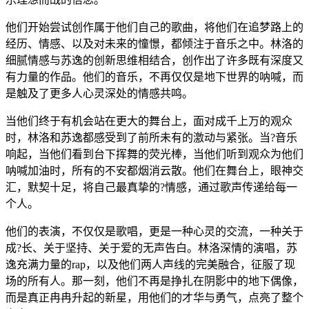
他们开始尝试创作属于他们自己的歌曲，将他们在追梦路上的
经历、情感、以及对未来的憧憬，都倾注于音乐之中。林洛的
细腻情感与苏逸的创新思维相结合，创作出了许多既有深度又
有力量的作品。他们的音乐，不再仅仅是地下世界的呐喊，而
是触及了更多人心灵深处的情感共鸣。
当他们终于有机会站在更大的舞台上，面对成千上万的观众
时，林洛和苏逸都感受到了前所未有的激动与紧张。当?音乐
响起，当他们看到台下挥舞的荧光棒，当他们听到观众为他们
呐喊加油时，所有的不安都烟消云散。他们在舞台上，眼神交
汇，默契十足，将自己最真挚的?情感，通过歌声传递给每一
个人。
他们的表演，不仅仅是歌唱，更是一种心灵的交流，一种关于
成?长、关于坚持、关于爱的无声告白。林洛深情的演唱，苏
逸充满力量的rap，以及他们两人声线的完美融合，征服了现
场的所有人。那一刻，他们不再是挣扎在阴影中的地下偶像，
而是真正冉冉升起的新星，用他们的才华与勇气，点亮了整个