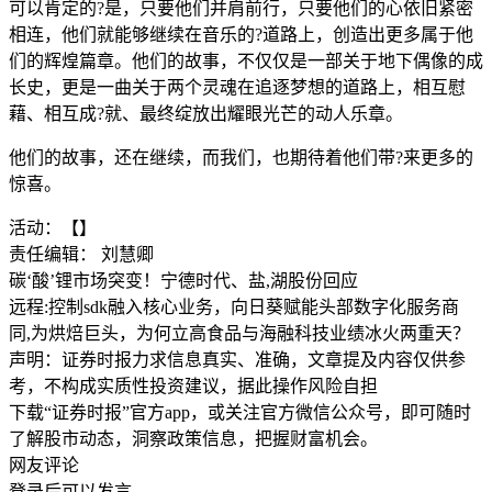
可以肯定的?是，只要他们并肩前行，只要他们的心依旧紧密
相连，他们就能够继续在音乐的?道路上，创造出更多属于他
们的辉煌篇章。他们的故事，不仅仅是一部关于地下偶像的成
长史，更是一曲关于两个灵魂在追逐梦想的道路上，相互慰
藉、相互成?就、最终绽放出耀眼光芒的动人乐章。
他们的故事，还在继续，而我们，也期待着他们带?来更多的
惊喜。
活动：【】
责任编辑： 刘慧卿
碳‘酸’锂市场突变！宁德时代、盐,湖股份回应
远程:控制sdk融入核心业务，向日葵赋能头部数字化服务商
同,为烘焙巨头，为何立高食品与海融科技业绩冰火两重天？
声明：证券时报力求信息真实、准确，文章提及内容仅供参
考，不构成实质性投资建议，据此操作风险自担
下载“证券时报”官方app，或关注官方微信公众号，即可随时
了解股市动态，洞察政策信息，把握财富机会。
网友评论
登录
后可以发言