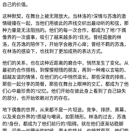
自己的价值。
这种默契，在舞台上被无限放大。当林洛的?深情与苏逸的激
情碰撞在一起，当他们用彼此的声线交织出最动听的和弦，那
种力量是无法阻挡的。他们的每一次合作，都成为了地?下偶
像界的一次盛事，吸引了越来越多的?目光。曾经孤傲的林
洛，在苏逸的陪伴下，开始学会敞开心扉；曾经不羁的苏逸，
在林洛的感染下，也找到了更加成熟的表达方式。
他们的关系，也在这种近距离的磨合中，悄然发生了变化。从
最初的合作搭档，到惺惺相惜的朋友，再到一种难以言喻的、
超越友谊的情愫，在他们的心中悄然滋长。那些深夜的排练，
那些一起分享的简餐，那些在舞台上眼神的交汇，都成为了他
们心中最珍贵的?记忆。他们开始在彼此身上看到了自己缺失
的部分，也开始依赖对方的存在。
地下偶像的世界，从来都不是一片坦途。竞争、排挤、黑幕，
以及来自外界的?质疑与嘲讽，如影随形。林洛的过去，苏逸
的?身份，都成为了他们前行的?阻碍。就在他们逐渐站稳脚
跟，迎来一丝曙光的时候，更大的挑战，也悄然而至。他们能