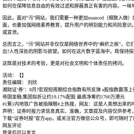
如何在保障信息自由的有效过滤和屏蔽真正有害的内容。一味地
因此，面对“污”网站，我们需要一种更加nuanced（细致
面，也要加强网络素养教育，提升用户的辨别能力和风险意识
或宣泄。
总而言之，“污”网站并非仅仅是网络世界中的“癣疥之疾”，
出?人性深处的阴影与欲望。如何在这片数字蓝海中，既保持探
这既是对技术的考验，更是对社会文明和个体责任的拷问。
活动：【】
责任编辑： 刘欣
湘财证‘券’：8月?宏观短周期综合指数有所反弹 a股指数震荡上
帝国金融;集团拟折让约19.17%配股 最高净筹约1760万港元
#{蕉}内地铁广告被指辣眼#上热搜，网友：这是人类想出来的
声明：证券时报力求信息真实、准确，文章提及内容仅供参考
下载“证券时报”官方app，或关注官方微信公众号，即可随时
网友评论
登录
后可以发言