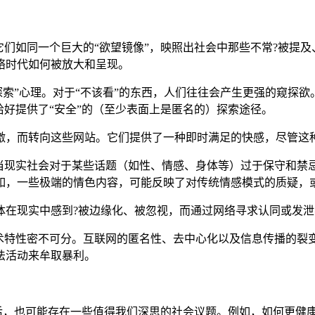
它们如同一个巨大的“欲望镜像”，映照出社会中那些不常?被提及
络时代如何被放大和呈现。
忌探索”心理。对于“不该看”的东西，人们往往会产生更强的窥探
恰好提供了“安全”的（至少表面上是匿名的）探索途径。
激，而转向这些网站。它们提供了一种即时满足的快感，尽管这
当现实社会对于某些话题（如性、情感、身体等）过于保守和禁忌
如，一些极端的情色内容，可能反映了对传统情感模式的质疑，
在现实中感到?被边缘化、被忽视，而通过网络寻求认同或发泄
术特性密不可分。互联网的匿名性、去中心化以及信息传播的裂变
法活动来牟取暴利。
背后，也可能存在一些值得我们深思的社会议题。例如，如何更健