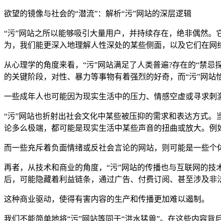
欲望的镜像与社会的“潜流”：解析“污”网站的深层逻辑
“污”网站之所以能够吸引大量用户，并持续存在，绝非偶然。
为，我们能更深入地理解人性深处的某些侧面，以及它们在网
从心理学的角度来看，“污”网站满足了人类普遍?存在的“禁
的关键阶段，对性、暴力等事物有着强烈的好奇，而“污”网站
一些成年人也可能因为现实生活中的压力、情感空虚或寻求刺
“污”网站也折射出社会文化中某些被压抑的需求和表达方式。
论多么极端，都可能是现实生活中某些声音的扭曲或放大。例
而一些充斥着负面情绪或反社会言论的网站，则可能是一些个体
再者，从技术和商业的角度，“污”网站的传播也与互联网的技
后，可能隐藏着利益链条，通过广告、付费订阅、甚至涉及非
这种商业驱动，使得有害内容的生产和传播更加难以遏制。
我们不能简单地将“污”网站等同于“洪水猛兽”。在这些内容