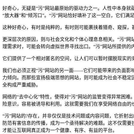
好奇心，无疑是“污”网站最原始的驱动力之一。人性中本身就
“放大器”和“倾泻口”。“污”网站恰好填补了这一空白，它们满
这种好奇心，有时是纯粹的，有时则可能裹挟着猎奇、窥探，
更深层次的原因，则与社会文化和个体心理息息相关。“污”
理需求时，可能会转向虚拟世界寻找出口。“污”网站所提供
它们提供了一个相对匿名的空间，让人们可以暂时摆脱现实的
我们也必须正视“污”网站的另一面——它们可能带来的负面影
力倾向。而那些宣扬极端思想的网站，则可能成为社会不稳定因
全构成严重威胁。
网络的“去中心化”特性，使得对“污”网站的监管变得异常困
险意识，容易被诱导和利用。这就需要我们在享受网络自由的
“污”网站的?存在，并非仅仅是技术问题或内容问题，它折射
防范有害信息的传播，成为一个亟待解决的难题。这不仅需要技
才能让互联网真正成为一个健康、有序、有益的平台。