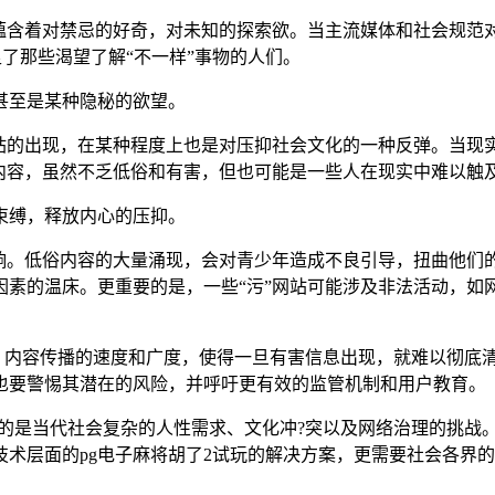
蕴含着对禁忌的好奇，对未知的探索欲。当主流媒体和社会规范对
足了那些渴望了解“不一样”事物的人们。
甚至是某种隐秘的欲望。
网站的出现，在某种程度上也是对压抑社会文化的一种反弹。当现
的内容，虽然不乏低俗和有害，但也可能是一些人在现实中难以触
束缚，释放内心的压抑。
响。低俗内容的大量涌现，会对青少年造成不良引导，扭曲他们
素的温床。更重要的是，一些“污”网站可能涉及非法活动，如
难。内容传播的速度和广度，使得一旦有害信息出现，就难以彻底
也要警惕其潜在的风险，并呼吁更有效的监管机制和用户教育。
出的是当代社会复杂的人性需求、文化冲?突以及网络治理的挑战
术层面的pg电子麻将胡了2试玩的解决方案，更需要社会各界