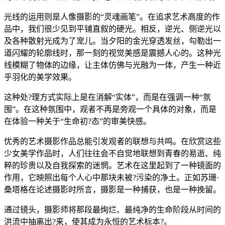
光线的运用则是人像摄影的“灵魂画笔”。在追求艺术高度的作
品中，我们很少见到平铺直叙的硬光。相反，逆光、侧逆光以
及各种散射光成为了宠儿。当夕阳的金光穿透发丝，勾勒出一
道闪耀的轮廓线时，那一刻的视觉美感是震撼人心的。这种光
线模糊了物体的边缘，让主体仿佛与光融为一体，产生一种近
乎羽化的美学效果。
这种处?理方式实际上是在消解“实体”，而是在强调一种“氛
围”。在这种氛围中，观者不再是旁观一个具体的对象，而是
在体验一种关于“生命初?态”的审美快感。
优秀的艺术摄影作品总能引发观者的联想与共鸣。在欣赏这些
少女美学作品时，人们往往会不自觉地联想到青春的易逝、纯
粹的珍贵以及自我探索的迷惘。艺术在这里起到了一种镜面的
作用，它映照出每个人心中那块未被?污染的净土。正如苏珊·
桑塔格在论述摄影时所言，摄影是一种捕获，也是一种挽留。
通过镜头，摄影师将那段最绚烂、最纯净的生命阶段从时间的
洪流中抽离出?来，使其成为永恒的艺术标本?。