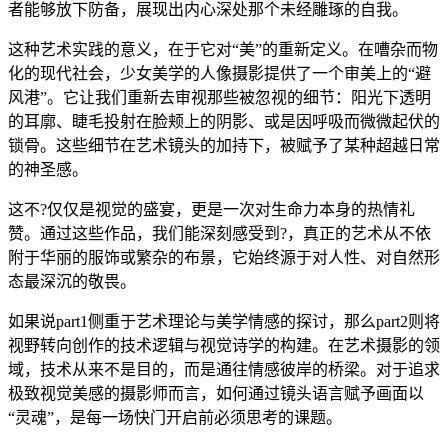
者能够放下防备，展现出内心深处那个未经雕琢的自我。
这种艺术实践的意义，在于它对“美”的重新定义。在嘈杂而物
化的现代社会，少女美学的人像摄影提供了一个审美上的“避
风港”。它让我们重新去审视那些被忽视的细节：阳光下透明
的耳廓、睫毛投射在脸颊上的阴影、或是因呼吸而微微起伏的
锁骨。这些细节在艺术镜头的加持下，被赋予了某种超越日常
的神圣感。
这不?仅仅是视觉的盛宴，更是一次对生命力本身的热情礼
赞。通过这些作品，我们能深刻感受到?，真正的艺术从不依
附于华丽的服饰或繁杂的布景，它始终源于对人性、对自然形
态最深沉的敬畏。
如果说part1侧重于艺术理论与美学情感的探讨，那么part2则将
视野转向创作的技术逻辑与视觉诗学的构建。在艺术摄影的领
域，技术从来不是目的，而是通往情感彼岸的桥梁。对于追求
极致视觉美感的摄影师而言，如何通过镜头语言赋予画面以
“灵魂”，是每一场快门开启前必须思考的课题。