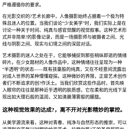
严格遵循你的要求。
在光影交织的?艺术长廊中，人像摄影始终占据着一个极为特
殊且迷人的位置。当我们谈论“少女美学”时，我们实际上是在
讨论一种关于时间、纯真与感官觉醒的视觉叙事。这种艺术形
式并非简单?的影像记录，而是一场摄影师与被摄者之间、光
线与阴影之间、现实与幻境之间的深层对话。
艺术摄影的迷人之处在于，它能够捕捉到那些稍纵即逝的情绪
碎片。在少女题材的人像作品中，这种情绪往往呈现为一种
“半透明”的状态——既有孩童般的纯真，又在不经意间流露出
对成人世界的某种懵懂窥探。这种微妙的界限，正是艺术创作
者们不断追求的创?作沃土。当我们欣赏这些作品时，首先映
入眼帘的往往是那种近乎透明的肤质感，它在柔和的光线下呈
现出如大理石般的温润，又如清晨薄雾般的朦胧。
这种视觉效果的达成?，离不开对光影精妙的掌控。
从美学源流来看，这种对青春、纯净与自然形态的推崇，可以