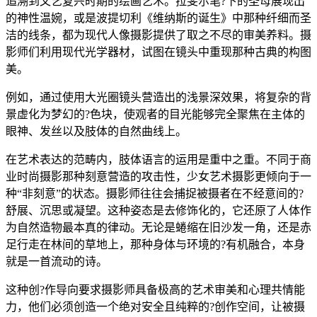
追溯到文艺复兴时期的绘画艺术。拉斐尔笔?下的圣母展现出
的神性温婉，或是波提切利《维纳斯的诞生》中那种纤细而圣
洁的线条，都为现代人像摄影提供了取之不尽的审美养料。摄
影师们利用现代光学器材，试图在镜头中重现那种古典的构图
美。
例如，通过使用大光圈镜头营造出的浅景深效果，将复杂的背
景虚化为梦幻的?色块，使观者的目光能够完全聚焦在主体的
眼神、发丝以及肢体的自然曲线上。
在艺术表达的范畴内，肢体语言的运用是重中之重。不同于商
业时尚摄影那种刻意营造的攻击性，少女艺术摄影更倾向于一
种“非刻意”的状态。摄影师往往会捕捉被摄者在不经意间的?
舒展、沉思或凝望。这种姿态是去修饰化的，它还原了人体作
为自然造物最本真的律动。无论是蜷缩在旧沙发一角，还是赤
足行走在林间的草地上，那种身体与环境的?有机融合，本身
就是一首流动的诗。
这种创?作导向要求摄影师具备极高的艺术审美和心理共情能
力，他们必须创造一个绝对安全且纯粹的?创作空间，让被摄