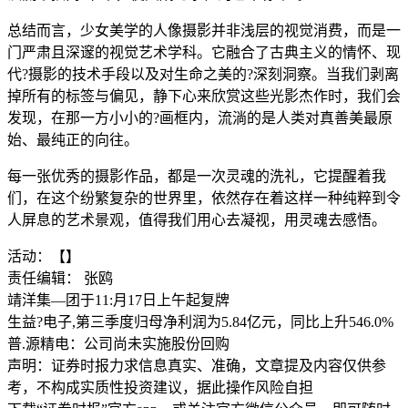
总结而言，少女美学的人像摄影并非浅层的视觉消费，而是一
门严肃且深邃的视觉艺术学科。它融合了古典主义的情怀、现
代?摄影的技术手段以及对生命之美的?深刻洞察。当我们剥离
掉所有的标签与偏见，静下心来欣赏这些光影杰作时，我们会
发现，在那一方小小的?画框内，流淌的是人类对真善美最原
始、最纯正的向往。
每一张优秀的摄影作品，都是一次灵魂的洗礼，它提醒着我
们，在这个纷繁复杂的世界里，依然存在着这样一种纯粹到令
人屏息的艺术景观，值得我们用心去凝视，用灵魂去感悟。
活动：【】
责任编辑： 张鸥
靖洋集—团于11:月17日上午起复牌
生益?电子,第三季度归母净利润为5.84亿元，同比上升546.0%
普.源精电：公司尚未实施股份回购
声明：证券时报力求信息真实、准确，文章提及内容仅供参
考，不构成实质性投资建议，据此操作风险自担