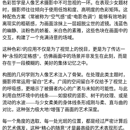
色彩哲学是人像艺术摄影中不可忽视的一环。在表现少女题材
时，摄影师往往倾向于使用低饱和度、高明度的色彩矩阵。这
种配色方案（常被称为“空气感”或“电影色调”）能够有效地剥
离现实的粗砺感，为画面涂抹上一层超脱尘世的滤镜。浅蓝色
的幽静、淡粉色的娇羞、米白色的素雅，这些色块在画面中的
交互，构建了一个充满诗意的场域。
这种色彩?的应用不仅是为了视觉上的悦目，更是为了传达一
种“永恒的定格感”，仿佛画面中的场景并非发生在此刻，而是
存在于一段模糊的、美好的集体记忆之中。
构图的几何学则为人像艺术注入了骨架。在处理此类主题时，
摄影师常运用“留白”艺术。广阔的空间留白不仅给予了视觉上
的呼吸感，更暗示了被摄者内心的广袤与未知的可能性。与此
利用自然环境中的线条——如窗棂的竖影、树干的纹理、或是
流动的水波——与少女柔美的身体线条形成刚与柔、直与曲的
对比，这种张力极大地?增强了画面的艺术深度。
每一个角度的选取、每一处光斑的位置，都是经过严密计算后
的艺术偶发，这种“精心的随意”才是最高级的艺术表现形式。