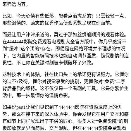
来筛选内容。
比如，今天心情有些低落，想看点治愈系的？只需轻轻一点，
那些温情的、励志的优秀作品便会悉数呈现在你面前。
而最让用户津津乐道的，莫过于那如丝绸般顺滑的观看体验。
在4444444影院免费观看电视剧大全官方版中，你几乎感觉不
到“缓冲”这个词的?存在。即便是在网络环境并不理想的情况
下，它内置的智能编码技术也能自动调节画质，确保剧情的连
贯性，不让你在关键时刻被卡顿破坏了兴致。
这种技术上的体贴，往往比口头上的承诺更有说服力。它懂你
的迫不?及待，懂你对视觉享受的挑剔，更懂你对“免费”二字
背后品质的坚持。这不仅仅是一个看剧的工具，它是你繁忙生
活中，那一抹最懂你的温情色彩。
如果说part1让我们见识到了4444444影院在资源厚度上的优
势，那么在接下来的深入体验中，你会发现它在用户交互和感
官细节上同样展现出了不俗的匠心。很多人对“免费影院”的刻
板印象就是界面简陋、交互混乱，但在4444444影院免费观看