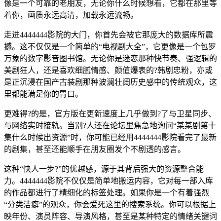
像是一个可靠的老朋友，无论你什么时候想看，它都在那里等
着你，画质永远高清，加载永远流畅。
走进4444444影院的大门，你首先会被它那庞大的数据库所震
撼。这不仅仅是一个简单的“电视剧大全”，它更像是一个包罗
万象的数字影音图书馆。无论你是迷恋那种快节奏、强逻辑的
美剧狂人，还是喜欢细腻情感、颜值爆表的?韩剧忠粉，亦或
是正沉浸在国产古装剧那种波澜壮阔历史感中的传统观众，这
里都能满足你的胃口。
更难得?的是，官方版在更新速度上几乎做到?了与卫星同步、
与网络实时接轨。当别?人还在论坛里焦急地询问“某某剧第十
集什么时候出资源”时，你可能已经用4444444影院看完了最新
的剧集，甚至还能顺手在朋友圈发个不剧透的感言。
这种“快人一步?”的优越感，源于其背后强大的资源整合能
力。4444444影院不仅仅是简单地搬运内容，它对每一部入库
的作品都进行了精细化的标签处理。如果你是一个有着强烈
“分类洁癖”的观众，你会爱死这里的搜索系统。你可以根据上
映年份、演员阵容、导演风格，甚至是某种特定的情绪关键词