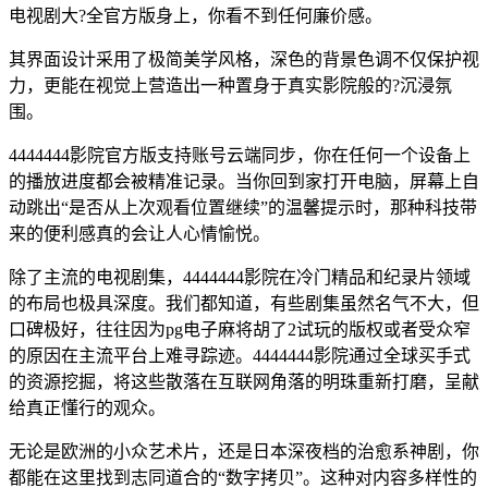
电视剧大?全官方版身上，你看不到任何廉价感。
其界面设计采用了极简美学风格，深色的背景色调不仅保护视
力，更能在视觉上营造出一种置身于真实影院般的?沉浸氛
围。
4444444影院官方版支持账号云端同步，你在任何一个设备上
的播放进度都会被精准记录。当你回到家打开电脑，屏幕上自
动跳出“是否从上次观看位置继续”的温馨提示时，那种科技带
来的便利感真的会让人心情愉悦。
除了主流的电视剧集，4444444影院在冷门精品和纪录片领域
的布局也极具深度。我们都知道，有些剧集虽然名气不大，但
口碑极好，往往因为pg电子麻将胡了2试玩的版权或者受众窄
的原因在主流平台上难寻踪迹。4444444影院通过全球买手式
的资源挖掘，将这些散落在互联网角落的明珠重新打磨，呈献
给真正懂行的观众。
无论是欧洲的小众艺术片，还是日本深夜档的治愈系神剧，你
都能在这里找到志同道合的“数字拷贝”。这种对内容多样性的