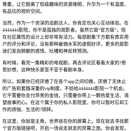
尊重，让它脱离了低级趣味的资源堆砌，升华为一个有温度、
有品位的视听空间。
当然，作为一个资深的追剧达人，你肯定也关心互动体验。在
4444444影院，你不是孤独的观影者。虽然它是“官方版”，但
在社区属性的设计上却非常有活力。每部剧集下方都有真实用
户的评分和评论，没有那种雇佣水军的虚假好评，更多的是影
迷们发自肺腑的感悟、吐槽和神反转预测。
有时候，看完一集精彩的电视剧，再去评论区看看大家的?奇
思妙想，这种快乐甚至不亚于看剧本身。
所以，如果你已经厌倦了在各个app之间切换，厌倦了无休止
的广告和套路深重的vip制度，不妨给4444444影院一个机会。
它不需要你支付昂贵的金钱，只需要你带上一颗热爱生活、渴
望故事的心。在这个属于你的私人影院里，你可以暂时忘却工
作的烦恼、生活的?琐碎。
在这里，你就是主角，世界就在你的屏幕上。现在就去寻找那
个官方版链接吧，开启一场说走就走的荧幕之旅。你会发现，