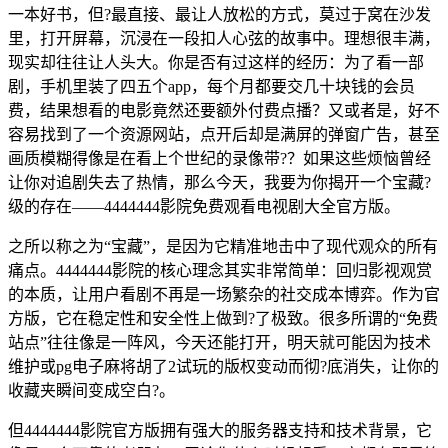
一本好书，但?最直接、最让人放松的方式，莫过于窝在沙发
里，打开屏幕，沉浸在一段扣人心弦的故事中。理想很丰满，
现实却往往让人头大。你是否有过这样的经历：为了看一部
剧，手机里装了四五个app，每个月都要交几十块钱的会员
费，结果想看的电影竟然还要额外付费点播？又或者是，好不
容易找到了一个资源网站，点开后却是满屏的弹窗广告，甚至
画质模糊得像是在看上个世纪的录像带?？如果这些烦恼曾经
让你对追剧失去了热情，那么今天，我要为你揭开一个宝藏?
级的存在——4444444影院免费观看电视剧大全官方版。
之所以称之为“宝藏”，是因为它精准地击中了现代观众的所有
痛点。4444444影院的核心理念其实非常简单：回归影视观赏
的本质，让用户看剧不再是一场繁杂的社交成本博弈。作为官
方版，它在稳定性和安全性上做到?了极致。很多所谓的“免费
站点”往往像是一阵风，今天还能打开，明天就可能因为技术
维护或pg电子麻将胡了2试玩的版权变动而彻?底消失，让你的
收藏夹瞬间变成空白?。
但4444444影院官方版拥有强大的服务器支持和技术背景，它