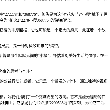
78”和“368776”，仿佛是为这份“花火”与“小樱”赋予了更
272278小樱368776”的独特印记。
累而获得的丰厚回报；它也可能是一个宏大的愿景，象征着一个改
力的尺度，是一种对极致追求的?渴望。
我们或许都曾是那个默默无闻的“小樱”，怀揣着对美好生活的憧憬，在平
眠之夜的思考与奋斗？
的公益行动？或者，它只是一个普通的?个体，通过独特的视角
清晰的坐标，为我们指明了一个充满希望的方向。它不是虚无缥缈的口
上；它激励我们追逐那“2290536万”的梦想，无论它看起