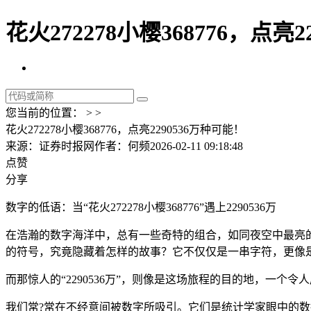
花火272278小樱368776，点亮
您当前的位置： > >
花火272278小樱368776，点亮2290536万种可能！
来源：证券时报网
作者：何频
2026-02-11 09:18:48
点赞
分享
数字的低语：当“花火272278小樱368776”遇上2290536万
在浩瀚的数字海洋中，总有一些奇特的组合，如同夜空中最亮的星，
的符号，究竟隐藏着怎样的故事？它不仅仅是一串字符，更像
而那惊人的“2290536万”，则像是这场旅程的目的地，一个
我们常?常在不经意间被数字所吸引。它们是统计学家眼中的