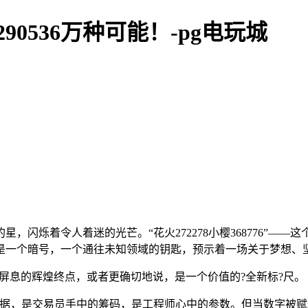
2290536万种可能！-pg电玩城
闪烁着令人着迷的光芒。“花火272278小樱368776”——
是一个暗号，一个通往未知领域的钥匙，预示着一场关于梦想、
令人屏息的辉煌终点，或者更确切地说，是一个价值的?全新标?尺。
数据，是交易员手中的筹码，是工程师心中的参数。但当数字被赋