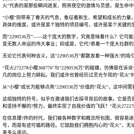
火”代表的是那些瞬间迸发、照亮夜空的激情与灵感，是生命
“小樱”则带来了春天的气息，象征着新生、希望和成长的力量，正如
具体的维度，或许是某个独特的项目编号，或许是某个关键的里程碑
而“2290536万”——这个庞大的数字，究竟意味着什么？
变无数人命运的伟大事业；抑或是，它代?表着一个庞大社群
无论它代表何种含义，这“2290536万”都散发着一种强大
“花火272278小樱368776”与“2290536万”的碰撞
凡的岗位上努力耕耘。我们或许也曾经历过灵光乍现的“花火”
从“小樱”成长为能够点亮“2290536万”价值的“花火”，
这组独特的符号，似乎在邀请我们去探寻背后的故事。它是否
和坚持不懈的?努力，最终实现了自我价值的飞跃？“花火27227
在信息爆?炸的时代，我们被各种数字和概念所包围，很容易迷失方向
号，而是有迹可循的路径。它鼓励我们拥抱内心的“花火”，无论
来多么遥远。