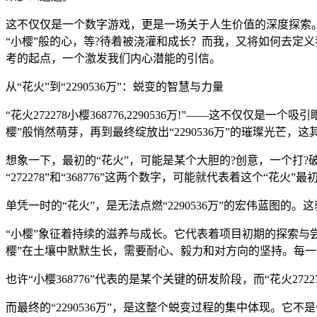
这不仅仅是一个数字游戏，更是一场关于人生价值的深度探索。当我
“小樱”般的心，等?待着被浇灌和成长？而我，又将如何去定义
考的起点，一个激发我们内心潜能的引信。
从“花火”到“2290536万”：蜕变的智慧与力量
“花火272278小樱368776,2290536万!”——这不
樱”般悄然萌芽，再到最终绽放出“2290536万”的璀璨光
想象一下，最初的“花火”，可能是某个大胆的?创意，一个打
“272278”和“368776”这两个数字，可能就代表着这个
单凭一时的“花火”，是无法点燃“2290536万”的宏伟蓝图的。
“小樱”象征着持续的滋养与成长。它代表着项目初期的探索与
樱”在土壤中默默生长，需要耐心、毅力和对方向的坚持。每一
也许“小樱368776”代表的是某个关键的研发阶段，而“花火2
而最终的“2290536万”，是这整个蜕变过程的集中体现。