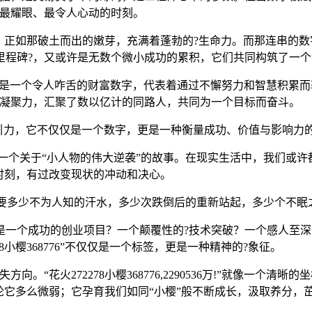
中最耀眼、最令人心动的时刻。
那破土而出的嫩芽，充满着蓬勃的?生命力。而那连串的数字“2722
?，又或许是无数个微小成功的累积，它们共同构筑了一个名为“花火
它可能是一个令人咋舌的财富数字，代表着通过不懈努力和智慧积
的凝聚力，汇聚了数以亿计的同路人，共同为一个目标而奋斗。
?的吸引力，它不仅仅是一个数字，更是一种衡量成功、价值与影响
，仿佛是在诉说一个关于“小人物的伟大逆袭”的故事。在现实生活中，
时刻，有过改变现状的冲动和决心。
这中间需要多少不为人知的汗水，多少次跌倒后的重新站起，多少个不
是一个成功的创业项目？一个颠覆性的?技术突破？一个感人至深
8小樱368776”不仅仅是一个标签，更是一种精神的?象征。
。“花火272278小樱368776,2290536万!”就像一个
它多么微弱；它孕育我们如同“小樱”般不断成长，汲取养分，茁壮向