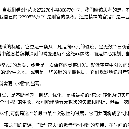
们看到“花火272278小樱368776”时，我们应该思考的是
我自己的“2290536万”？是财富的累积，还是精神的富足？
仅仅是一个吸引眼球的标题，它更是一条从平凡走向非凡的轨迹，是无数个
芒，这其中蕴含着怎样深刻的蜕变逻辑？这绝非偶然，而是精心策划
?破常?规的念头，或者是一次偶然的灵感迸发。就像夜空中划过
“花火”最初的诞?生之地，或者是一些关键的早期数据，它们默默地记录
这就需要“小樱”的出现。
尝试，是不断学习、调整、优化，是将最初的“花火”转化为切实
个“小樱”的生长，都可能伴随着无数次的失败和挫折，但每一次
72278”则可能是这个阶段中某个突破性的进展，它们共同构成了“小
它不是一夜之间的奇迹，而是“花火”的激情与“小樱”的坚持，在时