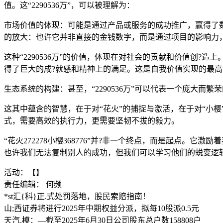
值。这“2290536万”，可以被理解为：
市场价值的体现：可能是通过产品或服务的成功推广，赢得了数以
的放大：也许它并非直接的金钱数字，而是通过项目的影响力
这种“2290536万”的价值，体现在对社会的贡献和价值创?
得了巨大的成?就感和精神上的满足。这是自我价值实现的最高
生态系统的构建：甚至，“2290536万”可以代表一个庞大
这其中蕴含的智慧，在于对“花火”的捕捉与激活，在于对“小
式，需要高效的执行力，更需要坚韧不拔的毅力。
“花火272278小樱368776”并?非一个终点，而是起点。它
也许我们无法复制别人的成功，但我们可以学习他们的蜕变逻
活动：【】
责任编辑： 何频
*st汇{科}正.式处罚落地，股民索赔指南！
山;西证券将进行2025年中期权益分派，拟每10股派0.5元
天汽.模：—截至2025年6月30日公司股东总户数158808户