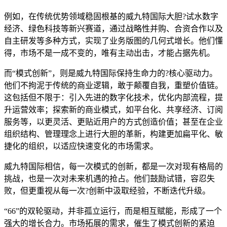
例如，在传统优势领域稳固根基的威九特国际大胆?试水数字
经济、绿色科技等新兴赛道，通过战略性并购、合资合作以及
自主研发等多种方式，实现了业务版图的几何式增长。他们懂
得，市场不是一成不变的，唯有主动出击，才能占据先机。
而“模式创新”，则是威九特国际保持生命力的?核心驱动力。
他们不拘泥于传统的商业逻辑，敢于颠覆自我，重塑价值链。
这包括但不限于：引入先进的数字化技术，优化内部流程，提
升运营效率；探索新的商业模式，如平台化、共享经济、订阅
服务等，以更灵活、更贴近用户的方式创造价值；甚至在企业
组织结构、管理理念上进行大胆的革新，构建更加扁平化、敏
捷化的组织，以适应快速变化的市场需求。
威九特国际相信，每一次模式的创新，都是一次对现有格局的
挑战，也是一次对未来机遇的抢占。他们鼓励试错，容忍失
败，但更重视从每一次?创新中汲取经验，不断迭代升级。
“66”的双轮驱动，并非孤立运行，而是相互赋能，形成了一个
强大的增长合力。市场拓展的需求，催生了模式创新的紧迫