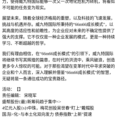
力，使得威九特国际能够一次又一次地化危机为转机，将看似
不可能的任务变为现实。
展望未来，随着全球经济格局的重塑，以及科技的飞速发展，
挑战与机遇并存。威九特国际所秉持的“66m66成长模式”，以
其高度的适应性和前瞻性，为企业应对未来的不确定性提供了
强大的支撑。它不仅仅是一种企业发展的模式，更是一种持续
学习、不断超越的哲学。
我们有理由相信，在“66m66成长模式”的引领下，威九特国际
将继续书写其辉煌的篇章，在时代的洪流中，乘风破浪，创造
更多令人惊叹的可能。对于那些渴望在变革时代中寻求突破的
企业和个人而言，深入理解并借鉴“66m66成长模式”的智慧，
无疑将是一条通往成功的宝贵路径。
活动：【】
责任编辑： 宋晓军
盛帮股份{最}新筹码趋于集中<>
4亿元入股{s}t中珠，梅花创投吴世春“盯上”戴帽股
国.际<化>与本土化双向发力 债券指数“上新”提速