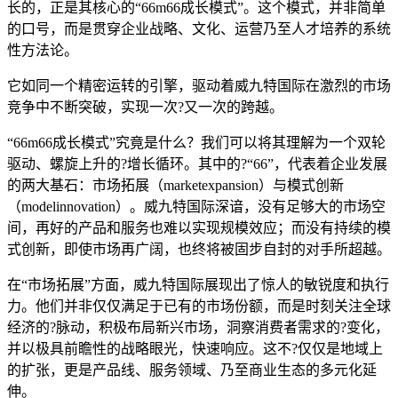
长的，正是其核心的“66m66成长模式”。这个模式，并非简单
的口号，而是贯穿企业战略、文化、运营乃至人才培养的系统
性方法论。
它如同一个精密运转的引擎，驱动着威九特国际在激烈的市场
竞争中不断突破，实现一次?又一次的跨越。
“66m66成长模式”究竟是什么？我们可以将其理解为一个双轮
驱动、螺旋上升的?增长循环。其中的?“66”，代表着企业发展
的两大基石：市场拓展（marketexpansion）与模式创新
（modelinnovation）。威九特国际深谙，没有足够大的市场空
间，再好的产品和服务也难以实现规模效应；而没有持续的模
式创新，即使市场再广阔，也终将被固步自封的对手所超越。
在“市场拓展”方面，威九特国际展现出了惊人的敏锐度和执行
力。他们并非仅仅满足于已有的市场份额，而是时刻关注全球
经济的?脉动，积极布局新兴市场，洞察消费者需求的?变化，
并以极具前瞻性的战略眼光，快速响应。这不?仅仅是地域上
的扩张，更是产品线、服务领域、乃至商业生态的多元化延
伸。