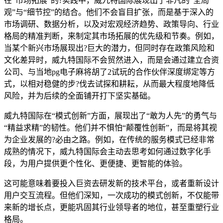
在“市场拓展”的?实践中，威九特国际展现出了非凡的“全局
观”与“细节控”的结合。他们不会盲目扩张，而是基于深入的
市场调研、数据分析，以及对宏观经济趋势、政策导向、行业
格局的精准判断，来制定其市场拓展的优先级和节奏。例如，
当某个新兴市场展现出?巨大的潜力，但同时存在政策风险和
文化差异时，威九特国际不会贸然进入，而是会通过建立合资
公司、与当地pg电子麻将胡了2试玩的合作伙伴深度绑定等方
式，以相对稳健的步?伐去试探和耕耘，从而最大程度地降低
风险，并为后续的全面铺开打下坚实基础。
威九特国际在“模式创新”方面，展现出了“敢为人先”的勇气与
“精益求精”的韧性。他们并不惧怕“颠覆性创新”，而是将其视
为企业发展的?必由之路。例如，在传统的服务模式已经非常
成熟的情况下，威九特国际会主动去思考如何通过数字化手
段，为用户提供更个性化、更便捷、更智能的体验。
这可能意味着要投入巨资去研发新的技术平台，或者重新设计
用户交互流程。但他们深知，一次成功的模式创新，不仅能带
来新的增长点，更能巩固其行业领导者的地位，甚至重塑行业
格局。