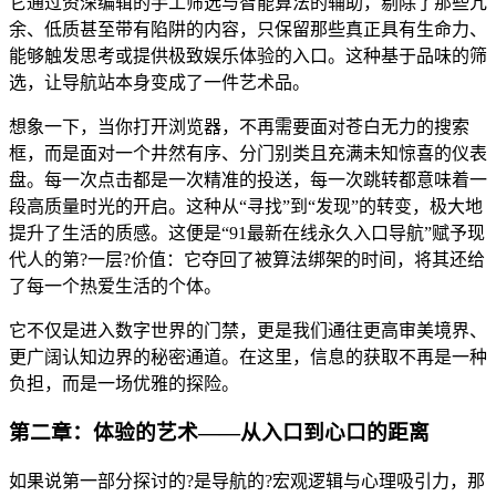
它通过资深编辑的手工筛选与智能算法的辅助，剔除了那些冗
余、低质甚至带有陷阱的内容，只保留那些真正具有生命力、
能够触发思考或提供极致娱乐体验的入口。这种基于品味的筛
选，让导航站本身变成了一件艺术品。
想象一下，当你打开浏览器，不再需要面对苍白无力的搜索
框，而是面对一个井然有序、分门别类且充满未知惊喜的仪表
盘。每一次点击都是一次精准的投送，每一次跳转都意味着一
段高质量时光的开启。这种从“寻找”到“发现”的转变，极大地
提升了生活的质感。这便是“91最新在线永久入口导航”赋予现
代人的第?一层?价值：它夺回了被算法绑架的时间，将其还给
了每一个热爱生活的个体。
它不仅是进入数字世界的门禁，更是我们通往更高审美境界、
更广阔认知边界的秘密通道。在这里，信息的获取不再是一种
负担，而是一场优雅的探险。
第二章：体验的艺术——从入口到心口的距离
如果说第一部分探讨的?是导航的?宏观逻辑与心理吸引力，那