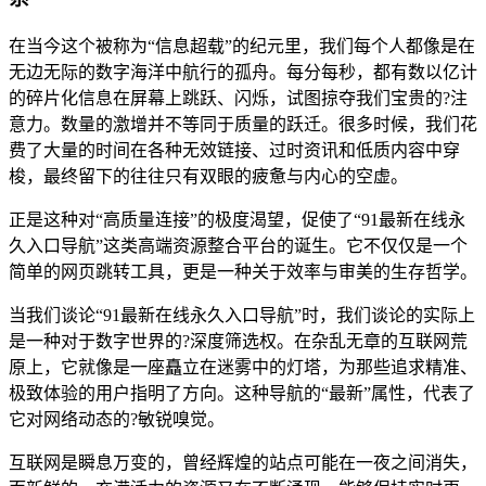
在当今这个被称为“信息超载”的纪元里，我们每个人都像是在
无边无际的数字海洋中航行的孤舟。每分每秒，都有数以亿计
的碎片化信息在屏幕上跳跃、闪烁，试图掠夺我们宝贵的?注
意力。数量的激增并不等同于质量的跃迁。很多时候，我们花
费了大量的时间在各种无效链接、过时资讯和低质内容中穿
梭，最终留下的往往只有双眼的疲惫与内心的空虚。
正是这种对“高质量连接”的极度渴望，促使了“91最新在线永
久入口导航”这类高端资源整合平台的诞生。它不仅仅是一个
简单的网页跳转工具，更是一种关于效率与审美的生存哲学。
当我们谈论“91最新在线永久入口导航”时，我们谈论的实际上
是一种对于数字世界的?深度筛选权。在杂乱无章的互联网荒
原上，它就像是一座矗立在迷雾中的灯塔，为那些追求精准、
极致体验的用户指明了方向。这种导航的“最新”属性，代表了
它对网络动态的?敏锐嗅觉。
互联网是瞬息万变的，曾经辉煌的站点可能在一夜之间消失，