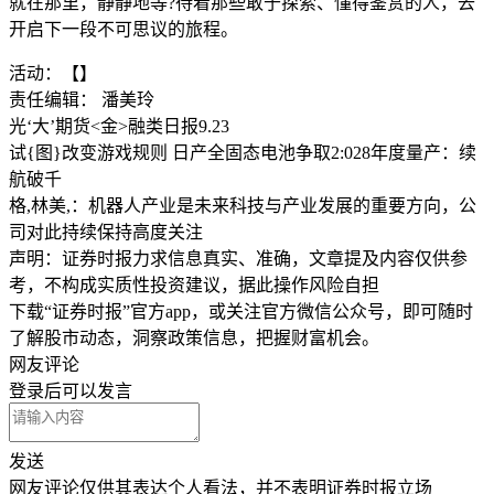
就在那里，静静地等?待着那些敢于探索、懂得鉴赏的人，去
开启下一段不可思议的旅程。
活动：【】
责任编辑： 潘美玲
光‘大’期货<金>融类日报9.23
试{图}改变游戏规则 日产全固态电池争取2:028年度量产：续
航破千
格,林美,：机器人产业是未来科技与产业发展的重要方向，公
司对此持续保持高度关注
声明：证券时报力求信息真实、准确，文章提及内容仅供参
考，不构成实质性投资建议，据此操作风险自担
下载“证券时报”官方app，或关注官方微信公众号，即可随时
了解股市动态，洞察政策信息，把握财富机会。
网友评论
登录
后可以发言
发送
网友评论仅供其表达个人看法，并不表明证券时报立场