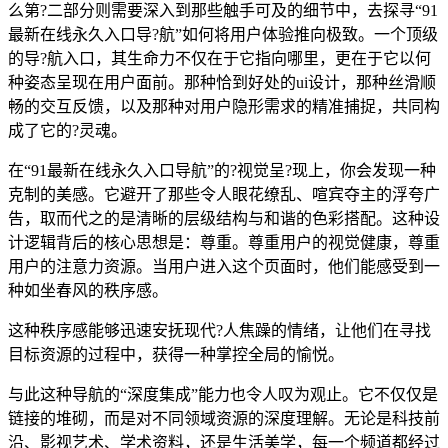
么第?二部分则需要深入到那些触手可及的细节中，去探寻“91
最新在线永久入口导?航”如何将用户体验推向极致。一个顶级
的导?航入口，其生命力不仅在于它指向哪里，更在于它以何
种姿态呈现在用户面前。那种恰到好处的ui设计，那种丝滑顺
畅的交互反馈，以及那种对用户隐形需求的精准捕捉，共同构
成了它的?灵魂。
在“91最新在线永久入口导航”的?视觉呈?现上，你会发现一种
克制的美感。它避开了那些令人眼花缭乱、喧宾夺主的浮夸广
告，取而代之的是清晰的层级结构与和谐的色彩搭配。这种设
计逻辑背后的核心思想是：尊重。尊重用户的视觉健康，尊重
用户的注意力资源。当用户进入这个页面时，他们能感受到一
种如坐春风的秩序感。
这种秩序感能够迅速安抚现代?人焦躁的情绪，让他们在寻找
目标资源的过程中，获得一种掌控全局的愉悦。
与此这种导航的“深度集成”能力也令人叹为观止。它不仅仅是
链接的堆砌，而是对不同领域资源的深度理解。无论是科技前
沿、影视艺术、学术资料，还是生活美学，每一个频道都经过