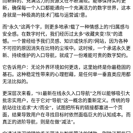
而新鲜的、充满活力的资源又在不断涌现。能够保持实时更
新，确保每一个入口都能通向一个充满活力的数字世界，这本
身就是一种极高的技术门槛与运营诚?意。
而“永久”这两个字，则更多地承?载了一种情感上的?归属感与
安全感。在数字时代，我们经历过太多“收藏夹变?灰”的遗
憾。一个曾经给予我们灵感、知识或快乐的?网站，因为各种
不可控的原因消失在比特的尘埃中。这时候，一个承诺永久更
新、持续维护的入口导航，就成了一份难能可贵的数字契约。
它告诉用户：无论外界环境如何更迭，这里始终是你最稳固的
基石。这种稳定性带来的心理慰藉，是任何单一垂直类应用都
无法比拟的。
更深层次来看，“91最新在线永久入口导航”之所以能够吸引大
批忠实用户，在于它对“导航”这一概念的重新定义。传统的导
航站往往追求“大?而全”，试图把所有的链接都塞进一个页
面，结果导致用户在寻找目标时依然面临巨大的认知成本。而
真正的进阶导航，则是在做“减法”。