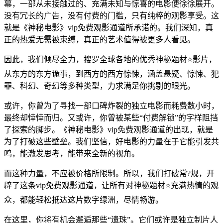
幕，一部从未接触过的、充满未知与惊喜的电影便徐徐展开。
没有冗长的广告，没有付费的门槛，只有纯粹的观影享受。这
就是《神秘电影》vip免费观影通道所承诺的。我们深知，真
正的热爱无需被束缚，真正的艺术值得被更多人看见。
因此，我们倾尽全力，搜罗全球各地的优秀神秘题材⭐影片，
从东方的东方诡事，到西方的西方惊悚，涵盖悬疑、惊悚、犯
罪、科幻、奇幻等多种类型，力求满足你挑剔的眼光。
或许，你曾为了寻找一部口碑炸裂的独立电影而耗费数小时，
最终却悻悻而归。又或许，你曾被某些“付费解锁”的字样阻挡
了探索的脚步。《神秘电影》vip免费观影通道的出现，就是
为了打破这些壁垒。我们坚信，好电影的力量在于它能引发共
鸣，能激发思考，能带来全新的视角。
而这种力量，不应被价格所限制。所以，我们打破常?规，开
辟了这条vip免费观影通道，让所有对神秘题材⭐充满热情的观
众，都能轻松抵达这片数字绿洲，尽情畅游。
在这里，你将有机会邂逅那些“遗珠”。它们或许是独立制片人