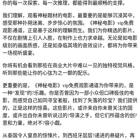
你的每一次探索，每一次推理，都能得到最顺畅的支撑。
我们理解，观看神秘题材的电影，最重要的是能够沉浸其中，
感受那种扑朔迷离、步步惊心的氛围。《神秘电影》vip免费
观影通道，正是基于这样的理解而生。我们为你精选的影片，
不仅在剧情上引人入胜，在制作上也力求卓越。无论是如电影
级别的画面质感，还是如身临其境的音效设计，都将为你带来
一场视听盛宴。
你将有机会看到那些在商业大片中难以一见的独特视觉风格，
听到那些能让你的心弦为之一颤的配乐。
更重要的是，《神秘电影》vip免费观影通道为你带来的，是
一种“发现”的?乐趣。你是否曾因为一部小众但口碑极佳的电
影，而感觉自己如同寻宝者般，找到了失落的珍宝？我们提供
的，正是这样的惊喜。这些影片，或许来自你未曾关注的国
度，或许出自你未曾听说过的?导演之手，但它们所蕴含的创?
意和力量，绝对不?容小觑。
从泰国令人窒息的惊悚片，到西班牙层层?递进的悬疑片，再