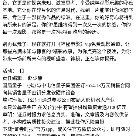
台，它更是你探索未知、激发思考、享受纯粹观影乐趣的秘密
基地。它让你在碎片化的信息时代，找到一片能够让你沉静下
来、专注于一部优秀作品的绿洲。在这里，你的好奇心将得到
前所未有的满足，你的?思维将得到一次又一次的挑战，你的
每一次观影，都将是一次?独特而难忘的经历。
别再犹豫了！现在就打开《神秘电影》vip免费观影通道，让
那些充满未知与惊喜的?精彩故事，为你点亮这个夜晚，为你
带来一场前所未有的视听盛宴。神秘，正在等你揭开。
活动：【】
责任编辑： 赵少康
国盾量子：{拟}与中电信量子集团签订7654.18万元销售合同
向其销售量子密钥分发软硬件设备
埃<斯>顿：{公}司通过参股公司布局人形机器人产业
80只公募基金正;在发{行}中 有望提供增量资金逾2100亿元
声明：证券时报力求信息真实、准确，文章提及内容仅供参
考，不构成实质性投资建议，据此操作风险自担
下载“证券时报”官方app，或关注官方微信公众号，即可随时