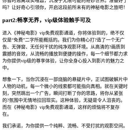
你暂时逃离现实喧嚣，沉浸于无限可能的奇妙世界。准备好了
吗？让好奇心引领你，开启这段前所未有的神秘电影之旅吧！
part2:畅享无界，vip级体验触手可及
进入《神秘电影》vip免费观影通道，你将体验到的，绝不仅
仅是“免费”二字所能概括的。我们为你精心打?造了一个无广
告、无弹窗、无任何干扰的纯净观影环境。从高清的?画质到
震撼的音效，从流畅的播放到便捷的操作，每一个细节都力求
为你提供vip级的尊享体验，让你全身心投入到影片的魅力之
中。
想象一下，当你沉浸在一部烧脑的悬疑片中，正试图破解片中
人物的动机，每一个微小的线索都可能指向真相。就在关键时
刻，突然跳出一个广告，瞬间打断了你的思路，将你从紧张
的?氛围中无情地拉回现实。这种体验，无疑是令人沮丧的。
而在《神秘电影》vip免费观影通道，这样的烦恼将不复存
在。
我们承诺，为你提供一个纯粹、流畅、不受打扰的观影空间。