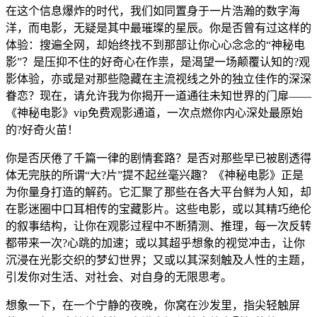
在这个信息爆炸的时代，我们如同置身于一片浩瀚的数字海
洋，而电影，无疑是其中最璀璨的星辰。你是否曾有过这样的
体验：搜遍全网，却始终找不到那部让你心心念念的“神秘电
影”？是压抑不住的好奇心在作祟，是渴望一场颠覆认知的?观
影体验，亦或是对那些隐藏在主流视线之外的独立佳作的深深
眷恋？现在，请允许我为你揭开一道通往未知世界的门扉——
《神秘电影》vip免费观影通道，一次点燃你内心深处最原始
的?好奇火苗！
你是否厌倦了千篇一律的剧情套路？是否对那些早已被剧透得
体无完肤的所谓“大?片”提不起丝毫兴趣？《神秘电影》正是
为你量身打造的解药。它汇聚了那些在各大平台鲜为人知，却
在影迷圈中口耳相传的宝藏影片。这些电影，或以其精巧绝伦
的叙事结构，让你在观影过程中不断猜测、推理，每一次反转
都带来一次?心跳的加速；或以其超乎想象的视觉冲击，让你
沉浸在光影交织的梦幻世界；又或以其深刻触及人性的主题，
引发你对生活、对社会、对自身的无限思考。
想象一下，在一个宁静的夜晚，你窝在沙发里，指尖轻触屏