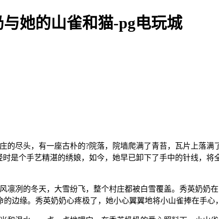
与她的山雀和猫-pg电玩城
庄的尽头，有一座古朴的?院落，院墙爬满了青苔，瓦片上落满
轻时是个手艺精湛的绣娘，如今，她早已卸下了手中的针线，将全
寒风凛冽的冬天，大雪纷飞，整个村庄都被白雪覆盖。秀英奶奶
命的边缘。秀英奶奶心疼极了，她小心翼翼地将小山雀捧在手心