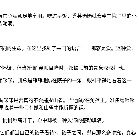
着它心满意足地享用。吃过早饭，秀英奶奶就会坐在院子里的小
边呢喃。
不同的生命，在这里找到了共同的语言——那就是爱。这种爱，
些怀疑。但当?他们亲眼目睹时，都被眼前的景象深深打动。
而咪咪，则总是静静地趴在院子的一角，眼神平静地看着这一
看看咪咪是否真的不会捕捉山雀。当他藏?在角落里，准备给咪咪
嘴里说着一些只有她和山雀才能听懂的话。
，悄悄地离开了，心中却被一种久违的感动填满。
它们都当自己的孩子看待?。孩子之间，哪有那么多讲究，真心