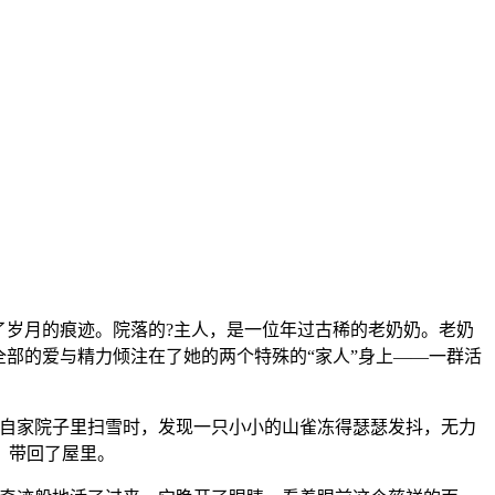
了岁月的痕迹。院落的?主人，是一位年过古稀的老奶奶。老奶
部的爱与精力倾注在了她的两个特殊的“家人”身上——一群活
在自家院子里扫雪时，发现一只小小的山雀冻得瑟瑟发抖，无力
，带回了屋里。