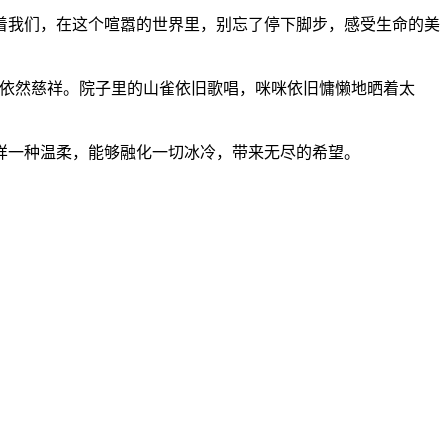
着我们，在这个喧嚣的世界里，别忘了停下脚步，感受生命的美
神依然慈祥。院子里的山雀依旧歌唱，咪咪依旧慵懒地晒着太
样一种温柔，能够融化一切冰冷，带来无尽的希望。