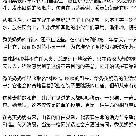
她用柔软的布?将小山雀裹住，放在炉火旁慢慢烘烤。又找来
孔，发出细微的啾啾声，仿佛在表达感谢。秀英奶奶给它取了个
从那以后，小黄就成了秀英奶奶院子里的常客。它不再害怕这
水，放在窗台上，供小黄和其他的小伙伴们享用。渐渐地，院
秀英奶奶的“家人”还不止这些。在小黄来到的第二年春天，
驱赶它，反而像对待小黄一样，为它准备了食物和温暖的角落
猫咪起初?并不信任人类，总是远远地躲着，只在夜深人静的
天过去，猫咪感受到了这份不带目的的善意，它开始试探着靠
秀英奶奶给猫咪取名“咪咪”。咪咪的到来，给秀英奶奶的生
宁；它也会好奇地看着那些在院子里跳跃的山雀，但却从未有
这种奇特的和谐，让所有见过的人都啧啧称奇。一只猫，一群
容。她觉得，这不仅仅是简单的投喂，更是一种生命的相互尊
在秀英奶奶看来，山雀的自由灵动，代表着生命的活力与希望
和谐。每天清晨，当第一缕阳光透过窗户洒进房间，秀英奶奶