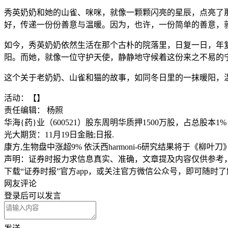
秀英奶奶和她的山雀、咪咪，就像一颗颗闪亮的星辰，点亮了
好，传递一份份善意与温暖。因为，也许，一份简单的善意，
如今，秀英奶奶依然生活在那个古朴的院落里，日复一日，年
阳。而她，就像一位守护天使，静静地守候着这份来之不易的
这个关于老奶奶、山雀和猫的故事，如同冬日里的一抹暖阳，
活动：【】
责任编辑： 杨照
华海{药}业（600521）股东周明华质押1500万股，占总股本1%
光大期货：11月19日金融;日报.
康方,生物盘中涨超9% 依沃西harmoni-6研究结果将于《柳叶刀》和
声明：证券时报力求信息真实、准确，文章提及内容仅供参考
下载“证券时报”官方app，或关注官方微信公众号，即可随时
网友评论
登录
后可以发言