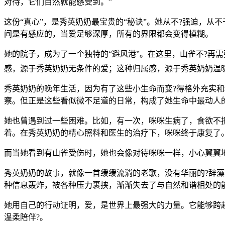
对待，它们自然就能感受到。”
这份“真心”，是秀英奶奶最宝贵的“秘诀”。她从不?强迫，
间是有感应的，当爱足够深厚，所有的界限都会变得模糊。
她的院子，成为了一个独特的“避风港”。在这里，山雀不?再
感，源于秀英奶奶无条件的爱；这种归属感，源于秀英奶奶温
秀英奶奶的晚年生活，因为有了这些小生命而变?得格外充实和
察。但正是这些看似微不足道的日常，构成了她生命中最动人
她也曾遇到过一些困难。比如，有一次，咪咪生病了，食欲不
着。在秀英奶奶的精心照料和医生的治疗下，咪咪终于康复了
而当她看到有山雀受伤时，她也会像对待咪咪一样，小心翼翼地
秀英奶奶的故事，就像一首缓缓流淌的老歌，没有华丽的?辞
种信息轰炸，被各种压力裹挟，渐渐失去了与自然和谐相处的
她用自己的行动证明，爱，是世界上最强大的力量。它能够跨
温柔陪伴?。