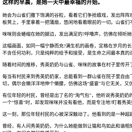
这样的早晨，是她一天中最幸福的开始。
她会为山雀们撒下饱满的谷粒，看着它们争抢嬉戏，发出阵阵
板凳上，手里拿着一把蒲扇，悠闲地看着眼前的一切。山雀们
咪咪则会蜷缩在她的腿边，发出满足的?呼噜声，仿佛在倾听
这幅画面，如同一幅宁静而充?满生机的画卷，定格在岁月的
不含任何功利，只是纯粹的给予和接受，是生命之间最本真的
随着时间的推移，秀英奶奶与山雀、咪咪的故事在村子里传开了
每当有村民来到秀英奶奶家，总能看到一群山雀在院子里自由
切，偶尔会懒洋洋地伸个懒腰，仿佛这场“盛宴”与它无关，又
有位年轻的村民，曾经是出了名的“淘气包”，他听说秀英奶奶
一个“惊喜”时，却发现咪咪并没有看他，而是专注地?盯着秀
这一刻，那位年轻村民的心被深深触动了。他看到的是一种超
曾经，有人问秀英奶奶，为什么她能做到让猫和鸟如此和谐相