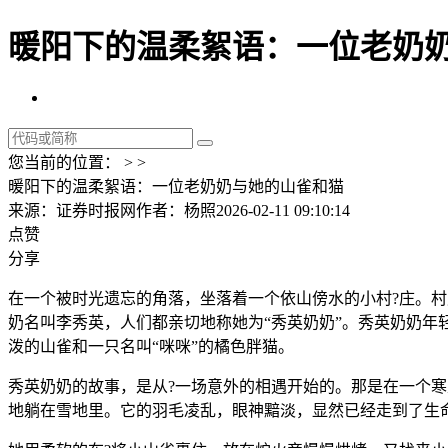
暖阳下的温柔絮语：一位老奶奶
您当前的位置： > >
暖阳下的温柔絮语：一位老奶奶与她的山雀和猫
来源：证券时报网
作者：杨照
2026-02-11 09:10:14
点赞
分享
在一个被时光遗忘的角落，坐落着一个依山傍水的小村?庄。村
奶名叫李秀英，人们都亲切地称她为“秀英奶奶”。秀英奶奶年
泼的山雀和一只名叫“咪咪”的橘色胖猫。
秀英奶奶的故事，是从?一场意外的相遇开始的。那是在一个
地躺在雪地里。它的羽毛凌乱，眼神黯淡，显然已经走到了生