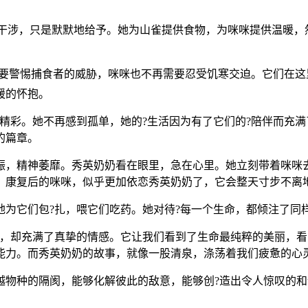
从不干涉，只是默默地给予。她为山雀提供食物，为咪咪提供温暖
需要警惕捕食者的威胁，咪咪也不再需要忍受饥寒交迫。它们在
暖的怀抱。
精彩。她不再感到孤单，她的?生活因为有了它们的?陪伴而充
的篇章。
振，精神萎靡。秀英奶奶看在眼里，急在心里。她立刻带着咪咪
。康复后的咪咪，似乎更加依恋秀英奶奶了，它会整天寸步不离
为它们包?扎，喂它们吃药。她对待?每一个生命，都倾注了同
藻，却充满了真挚的情感。它让我们看到了生命最纯粹的美丽，
能力。而秀英奶奶的故事，就像一股清泉，涤荡着我们疲惫的心
越物种的隔阂，能够化解彼此的敌意，能够创?造出令人惊叹的