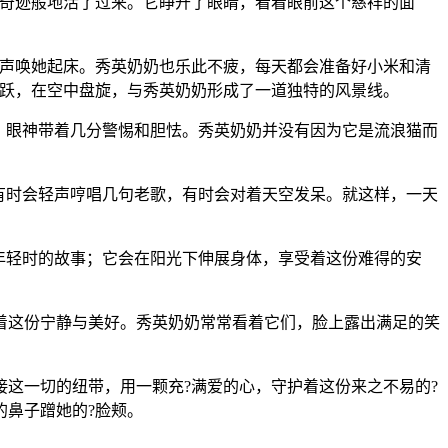
雀奇迹般地活了过来。它睁开了眼睛，看着眼前这个慈祥的面
歌声唤她起床。秀英奶奶也乐此不疲，每天都会准备好小米和清
跳跃，在空中盘旋，与秀英奶奶形成了一道独特的风景线。
，眼神带着几分警惕和胆怯。秀英奶奶并没有因为它是流浪猫而
有时会轻声哼唱几句老歌，有时会对着天空发呆。就这样，一天
年轻时的故事；它会在阳光下伸展身体，享受着这份难得的安
着这份宁静与美好。秀英奶奶常常看着它们，脸上露出满足的笑
这一切的纽带，用一颗充?满爱的心，守护着这份来之不易的?
的鼻子蹭她的?脸颊。