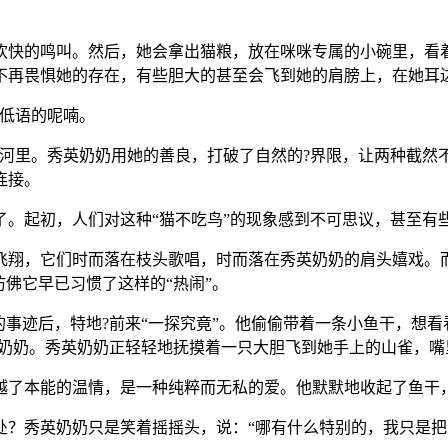
欢快的鸣叫。然后，她会拿出猫粮，放在咪咪专属的小碗里，看
不再畏惧她的存在，有些胆大的甚至会飞到她的肩膀上，在她耳
她低语的呢喃。
长河里。秀英奶奶用她的善良，打破了自然的?界限，让两种截然
连接。
。起初，人们对这种“猫不吃鸟”的现象感到不可思议，甚至有
飞翔，它们时而落在枝头歌唱，时而落在秀英奶奶的肩头嬉戏。
仿佛它早已习惯了这样的“热闹”。
的事迹后，特地?前来“一探究竟”。他偷偷带着一条小鱼干，想
英奶奶。秀英奶奶正轻轻地抚摸着一只大胆飞到她手上的山雀，
越了本能的温情，是一种纯粹而无私的爱。他默默地收起了鱼干
处？秀英奶奶只是笑着摇摇头，说：“哪有什么特别的，我只是把