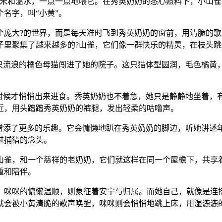
小米和温水，一点一点地喂它。在秀英奶奶的悉心照料下，小山
名字，叫“小黄”。
个庞大?的世界，而是每天准时飞到秀英奶奶的窗前，用清脆的
子里聚集了越来越多的?山雀，它们像一群快乐的精灵，在枝头
一只流浪的橘色母猫闯进了她的院子。这只猫体型圆润，毛色橘黄
。
?时候才悄悄出来进食。秀英奶奶也不着急，她只是静静地坐着，
近，用头蹭蹭秀英奶奶的裤腿，发出轻柔的咕噜声。
活增添了更多的乐趣。它会慵懒地趴在秀英奶奶的脚边，听她讲述
过捕猎的念头。
山雀，和一个慈祥的老奶奶，它们就这样在同一个屋檐下，共享
重和陪伴。
；咪咪的慵懒温顺，则象征着安宁与归属。而她自己，就像是连接
就会被小黄清脆的歌声唤醒，咪咪则会悄悄地跳上床，用湿漉漉