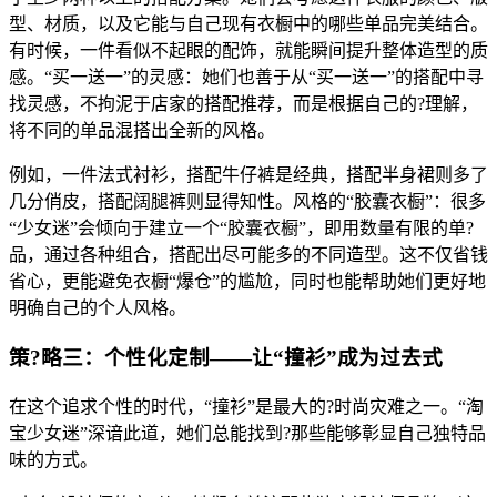
型、材质，以及它能与自己现有衣橱中的哪些单品完美结合。
有时候，一件看似不起眼的配饰，就能瞬间提升整体造型的质
感。“买一送一”的灵感：她们也善于从“买一送一”的搭配中寻
找灵感，不拘泥于店家的搭配推荐，而是根据自己的?理解，
将不同的单品混搭出全新的风格。
例如，一件法式衬衫，搭配牛仔裤是经典，搭配半身裙则多了
几分俏皮，搭配阔腿裤则显得知性。风格的“胶囊衣橱”：很多
“少女迷”会倾向于建立一个“胶囊衣橱”，即用数量有限的单?
品，通过各种组合，搭配出尽可能多的不同造型。这不仅省钱
省心，更能避免衣橱“爆仓”的尴尬，同时也能帮助她们更好地
明确自己的个人风格。
策?略三：个性化定制——让“撞衫”成为过去式
在这个追求个性的时代，“撞衫”是最大的?时尚灾难之一。“淘
宝少女迷”深谙此道，她们总能找到?那些能够彰显自己独特品
味的方式。