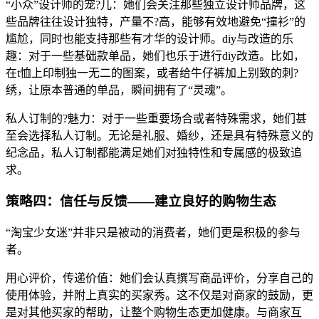
“小众”设计师的宠?儿：她们会关注那些独立设计师品牌，这
些品牌往往设计独特，产量不?高，能够有效地避免“撞衫”的
尴尬，同时也能支持那些有才华的设计师。diy与改造的乐
趣：对于一些基础款单品，她们也乐于进行diy改造。比如，
在t恤上印制独一无二的图案，或者给牛仔裤加上别致的刺?
绣，让原本普通的单品，瞬间拥有了“灵魂”。
私人订制的?魅力：对于一些重要场合或者特殊需求，她们甚
至会选择私人订制。无论是礼服、婚纱，还是具有特殊意义的
纪念品，私人订制都能满足她们对独特性和专属感的极致追
求。
策略四：信任与反馈——建立良好的购物生态
“淘宝少女迷”并非只是被动的消费者，她们更是积极的参与
者。
用心评价，传递价值：她们会认真撰写商品评价，分享自己的
使用体验，并附上真实的买家秀。这不仅是对商家的鼓励，更
是对其他买家的帮助，让整个购物生态更加健康。与商家互