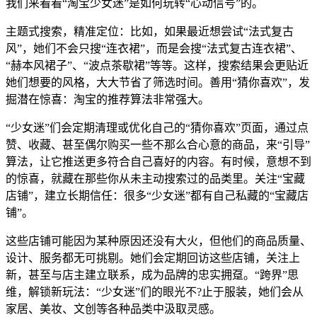
我们来看看“淘宝少女迷”是如何玩转“心动信号”的。
主题式搜索，精准定位：比如，如果最近想尝试“法式复古
风”，她们不会只搜“连衣裙”，而是会搜“法式复古连衣裙”、
“赫本风裙子”、“波点茶歇裙”等等。这样，搜索结果会更贴近
她们想要的风格，大大节省了筛选时间。善用“猜你喜欢”，发
掘潜在惊喜：淘宝的推荐算法非常强大。
“少女迷”们会定期清理或优化自己的“猜你喜欢”页面，通过点
赞、收藏、甚至偶尔购买一些不那么合心意的商品，来“引导”
算法，让它推送更多符合自己喜好的内容。有时候，意想不到
的惊喜，就藏在那些你从未主动搜索过的品类里。关注“宝藏
店铺”，建立长期信任：很多“少女迷”都有自己私藏的“宝藏店
铺”。
这些店铺可能因为某种原因还没有大火，但他们的商品质量、
设计、服务都无可挑剔。她们会定期回访这些店铺，关注上
新，甚至与店主建立联系，成为品牌的忠实拥趸。“跨界”思
维，解锁新玩法：“少女迷”们的眼光不?止于服装，她们会从
家居、美妆、文创等各种品类中汲取灵感。