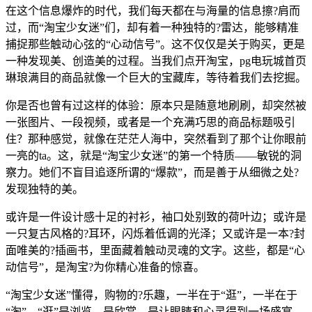
在这个信息爆炸的时代，我们每天都在与海量的信息擦?肩而
过，而“淘宝少女迷”们，却有着一种独特的?雷达，能够精准
捕捉那些触动心弦的“心动信号”。这不仅仅是关于购买，更是
一种发现美、创造美的过程。当我们点开淘宝，pg电玩城首页
琳琅满目的商品就像一个巨大的宝藏库，等待着我们去挖掘。
你是否也曾有过这样的体验：原本只是随意地刷刷，却突然被
一张图片、一段视频，或者是一个充满巧思的商品标题吸引
住？那种感觉，就像在茫茫人海中，突然看到了那个让你眼前
一亮的ta。这，就是“淘宝少女迷”的第一个特质——敏锐的洞
察力。她们不盲目追逐所谓的“爆款”，而是善于从细微之处?
发现独特的美。
或许是一件设计感十足的衬衫，袖口处别致的荷叶边；或许是
一只复古风格的?耳环，闪烁着低调的光泽；又或许是一本?封
面唯美的?插画书，里面藏着触动灵魂的文字。这些，都是“心
动信号”，是淘宝?为你精心准备的惊喜。
“淘宝少女迷”懂得，购物的?乐趣，一半在于“逛”，一半在于
“淘”。“逛”是浏览，是欣赏，是让眼睛和心灵得到一场盛宴。