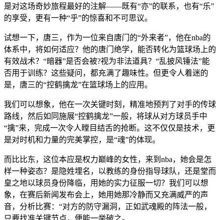
是对这场奇妙旅程最好的注解——既有“亦”的联系，也有“乐”
的享受，更有一种“乎”的惊喜和不可思议。
试想一下，唐三，作为一位来自唐门的“外来者”，他在nba的
体系中，将如何适应？他的唐门绝学，能否转化为篮球场上的
有效战术？“暗器”是否会被?视为非法道具？“乱披风锤法”能
否用于训练？这些疑问，都充满了趣味性。但更令人着迷的
是，唐三的“控鹤擒龙”在篮球场上的应用。
我们可以想象，他在一次关键时刻，精准地预判了对手的传球
路线，然后如同施展“控鹤擒龙”一般，将球从对方球员手中
“擒”来，完成一次令人瞠目结舌的抢断。这不仅仅是技术，更
是对时机和力量的完美掌控，是“魂”的体现。
而比比东，这位本应是权力巅峰的女性，来到nba，她会是怎
样一种姿态？是隐姓埋名，以教练的身份指导球队，还是堂而
皇之地以球员身份降临，用她的实力征服一切？我们可以想
象，在赛后新闻发布会上，她用她那冷静而又充满威严的声
音，分析比赛：“对方的防守漏洞，正如武魂殿的阵法一般，
只要找准关键节点，便能一举破之。