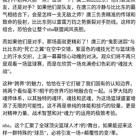
友，还是对手？如果他们是队友，在唐三的冷静与比比东的霸
气相结合下，会是怎样一支无敌之师？唐三负责精准的传球和
致命的投射，比比东则以雷霆万钧之势撕裂对手防线。这样的
组合，恐怕会让整个nba联盟闻风丧胆。
而如果他们是对手，那场面就更精彩了！唐三的“鬼影迷踪”与
比比东的“死亡之翼”在空中交错，紫蓝色的魂技光芒与篮球场
上的汗水交织，上演一幕幕惊心动魄的对决。观众们将不再只
是观看一场篮球赛，而是在欣赏一场充满奇幻色彩的“魂技大
战”。
这种“跨界”的魅力，恰恰在于它打破了我们固有的认知边界，
将两个看似毫不?相干的世界巧妙地融合在一起。斗罗大陆的
魂师体系，以其独特的魂环、魂技和武魂，为这场篮球盛宴增
添了无限的可能性。这不再是单纯的体能和技巧的较量，更是
对精神力量、战术智慧和对“魂力”的运用的极致考验。
nba，这个汇聚了全球顶尖篮球人才?的?舞台，如果能迎来这
样一群特殊的“球员”，必将引发一场⭐颠覆性的变?革。