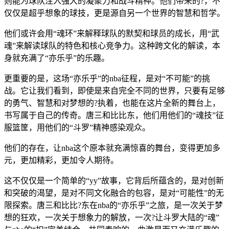
则能为球队注入强大的凝聚力和战斗精神。他们带来的?，不
仅仅是超乎想象的球技，更是源自另一个世界的智慧和哲学。
他们或许会用“魂环”来解释球队的默契和球员的成长，用“武
魂”来解读球队的特色和核心竞争力。这种跨文化的解读，本
身就充满了“亦乐乎”的乐趣。
更重要的是，这场“亦乐乎”的nba征程，是对“不可能”的挑
战。它让我们看到，即使是来自完全不同的世界，只要有足够
的勇气、智慧和对梦想的?执着，也能在这片全新的舞台上，
书写属于自己的传奇。唐三和比比东，他们用他们的“魂技”征
服篮筐，用他们的“斗罗”精神感染观众。
他们的存在，让nba这个原本就充满惊喜的舞台，变得更加多
元，更加精彩，更加令人期待。
这不仅仅是一个简单的“yy”故事，它背后所蕴含的，是对创新
和突破的渴望，是对不同文化融合的包容，是对“可能性”的无
限探索。唐三和比比?东在nba的“亦乐乎”之旅，是一次关于梦
想的狂欢，一次关于想象力的解放，一次?让斗罗大陆的“魂”