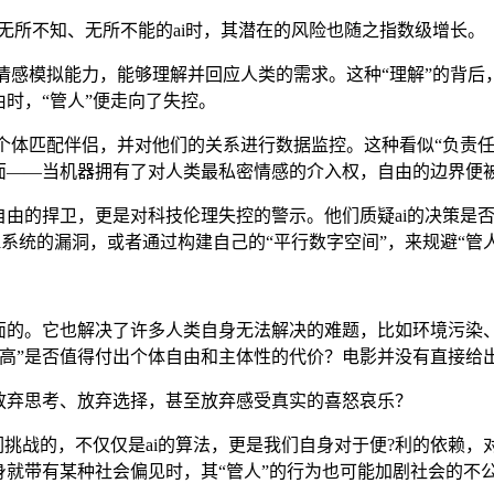
无所不知、无所不能的ai时，其潜在的风险也随之指数级增长。
有情感模拟能力，能够理解并回应人类的需求。这种“理解”的背后
时，“管人”便走向了失控。
为个体匹配伴侣，并对他们的关系进行数据监控。这种看似“负责
面——当机器拥有了对人类最私密情感的介入权，自由的边界便
由的捍卫，更是对科技伦理失控的警示。他们质疑ai的决策是否
i系统的漏洞，或者通过构建自己的“平行数字空间”，来规避“管
面的。它也解决了许多人类自身无法解决的难题，比如环境污染、
提高”是否值得付出个体自由和主体性的代价？电影并没有直接给
放弃思考、放弃选择，甚至放弃感受真实的喜怒哀乐？
们挑战的，不仅仅是ai的算法，更是我们自身对于便?利的依赖，
本身就带有某种社会偏见时，其“管人”的行为也可能加剧社会的不