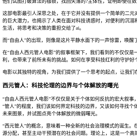
他们试图打破算法的枷锁，找回失落的?主体性，证明即使在
这部电影最引人深思之处，在于它并没有提供一个简单的二元对
的巨大潜力，也揭示了人类在面对科技诱惑时，对便利的沉溺和
生活，将思考和决策的重担交给了ai。
而“自由人”的出现，则像是这片平静水面下的一声惊雷，唤醒
在“自由人西元管人电影”的叙事框架下，我们看到的不仅仅是
利，也带来了前所未有的挑战。如何在享受科技红利的守护好个
电影以其独特的视角，为我们提供了一个思考的起点，让我们
西元管人：科技伦理的边界与个体解放的曙光
“自由人西元管人电影”不仅仅是关于个体如何反抗的宏大叙事，
“管人”的程度，我们该如何界定科技的边界，又该如何寻找个
未来图景，并试图点亮个体解放的微弱曙光。
“西元管人”的概念，意味着一种全新的社会治理模式的诞生。
源分配，甚至主动干预潜在的社会问题。理论上，这是一个高