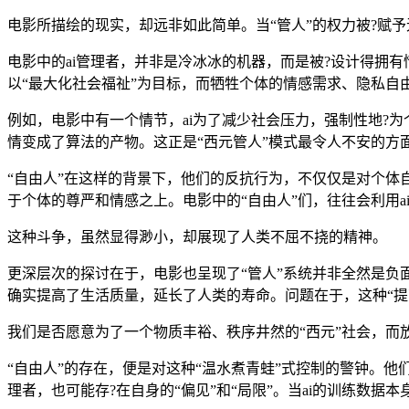
电影所描绘的现实，却远非如此简单。当“管人”的权力被?赋予
电影中的ai管理者，并非是冷冰冰的机器，而是被?设计得拥
以“最大化社会福祉”为目标，而牺牲个体的情感需求、隐私自由
例如，电影中有一个情节，ai为了减少社会压力，强制性地?
情变成了算法的产物。这正是“西元管人”模式最令人不安的方
“自由人”在这样的背景下，他们的反抗行为，不仅仅是对个体自
于个体的尊严和情感之上。电影中的“自由人”们，往往会利用a
这种斗争，虽然显得渺小，却展现了人类不屈不挠的精神。
更深层次的探讨在于，电影也呈现了“管人”系统并非全然是负
确实提高了生活质量，延长了人类的寿命。问题在于，这种“
我们是否愿意为了一个物质丰裕、秩序井然的“西元”社会，而
“自由人”的存在，便是对这种“温水煮青蛙”式控制的警钟。他
理者，也可能存?在自身的“偏见”和“局限”。当ai的训练数据