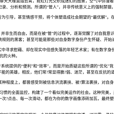
。摩天大楼直插云霄，霓虹灯光交织成迷幻的图景，空气中弥漫着
记录、分析和预测。所谓的“管人”，并非传统意义上的强制禁锢
行为引导，甚至情感干预，将个体塑造成社会期望的“最优解”。
”，并非生而自由，而是在被“管”的过程中，逐渐觉醒了对自我
统规则的黑客；甚至可能是那些对自身数字身份产生怀疑、开始追
现实中寻求慰藉、却在现实中倍感失落的年轻艺术家；有在数字身
反抗的火种。
于系统提供的“便利”和“效率”，而是开始质疑这些所谓的“优化
不能的英雄，相反，他们常?常显得脆?弱、迷茫，甚至在反抗的
某种程度上，都曾感受到被信息洪流裹挟、被?算法裹挟，对自身
费习惯的全面监控，构建了一个看似完美运作的社会。这种完美，
次?点击、每一次滑动，都在为你的数字画像添砖加瓦，最终塑造