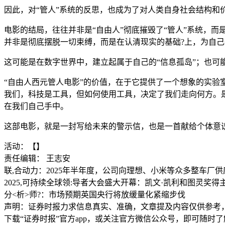
因此，对“管人”系统的反思，也成为了对人类自身社会结构和
电影的结局，往往并非是“自由人”彻底摧毁了“管人”系统，
并非是彻底摆脱一切束缚，而是在认清现实的基础?上，为自己
这可能是在数字世界中，建立起属于自己的“信息孤岛”；也可
“自由人西元管人电影”的价值，在于它提供了一个想象的实验室
我们，科技是工具，但如何使用工具，决定了我们走向何方。是成
在我们自己手中。
这部电影，就是一封写给未来的警示信，也是一首献给个体意
活动：【】
责任编辑： 王志安
联,合动力：2025年半年度，公司向理想、小米等众多整车厂
2025,可持续全球领:导者大会盛大开幕：凯文·凯利和图灵奖
分<析>师?：市场预期英国央行将放缓量化紧缩步伐
声明：证券时报力求信息真实、准确，文章提及内容仅供参考
下载“证券时报”官方app，或关注官方微信公众号，即可随时