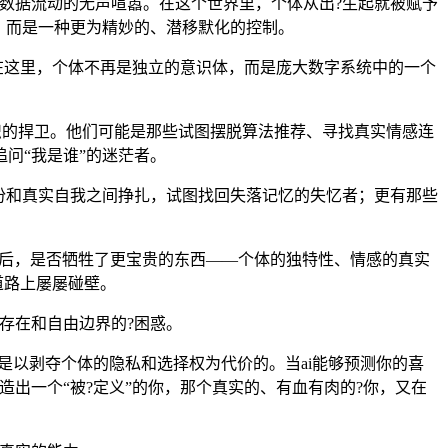
数据流动的无声喧嚣。在这个世界里，个体从出?生起就被赋予
，而是一种更为精妙的、潜移默化的控制。
在这里，个体不再是独立的意识体，而是庞大数字系统中的一个
意识的捍卫。他们可能是那些试图摆脱算法推荐、寻找真实情感连
问“我是谁”的迷茫者。
份和真实自我之间挣扎，试图找回失落记忆的失忆者；更有那些
”背后，是否牺牲了更宝贵的东西——个体的独特性、情感的真实
道路上屡屡碰壁。
存在和自由边界的?困惑。
是以剥夺个体的隐私和选择权为代价的。当ai能够预测你的喜
出一个“被?定义”的你，那个真实的、有血有肉的?你，又在