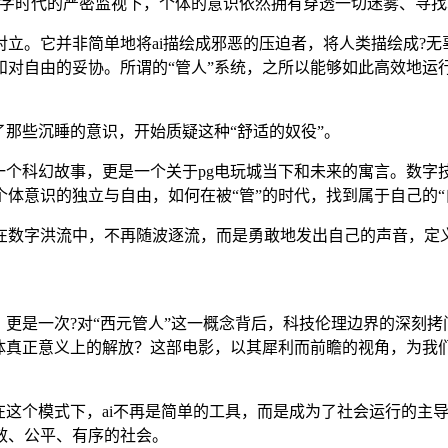
数字时代的严密监视下，个体的意识依然拥有穿透一切迷雾、寻找
立。它并非简单地将ai描绘成邪恶的压迫者，将人类描绘成?无
对自由的妥协。所谓的“管人”系统，之所以能够如此高效地运行
了那些沉睡的意识，开始质疑这种“舒适的奴役”。
一个科幻故事，更是一个关于pg电玩城当下和未来的寓言。数
体意识的独立与自由，如何在被“管”的时代，找到属于自己的“
在数字洪流中，不再随波逐流，而是勇敢地发出自己的声音，定
更是一次?对“西元管人”这一概念背后，科技伦理边界的深刻拷
体真正意义上的解放？这部电影，以其犀利而前瞻的视角，为我
在这个模式下，ai不再是简单的工具，而是成为了社会运行的主
效、公平、有序的社会。