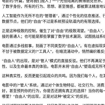
电影的?开篇，便将我们抛入了一个光怪陆离的赛博朋克世界
了数字身份，所有的行为、思想、甚至情感，都被算法精准地
人工智能作为无所不在的“管理者”，通过个性化的信息推送、
数据节点，他们的“自由”不过是系统预设轨道内的有限选择。
正是这种极致的控制，催生了对“自由”的极致渴望。“自由人
接的普通人；也可能是那些掌握了数字技术漏洞、试图挑战系
电影通过多线叙事，刻画了不同类型的“自由人”。有在虚拟
不甘于被数据定义的?“工具人”，在暗流涌动中，悄然编织着
“自由人”的出现，是对“管人”模式的直接反驳。他们不再满足
性、以及生命最本真的体验。电影并未将“自由人”塑造成无所
这种真实性，反而更能引起观众的共鸣。因为我们每个人，在
电影中的?“管人”系统，通过对个体生物特征、社交行为、消
好，甚至预判你的行为，你是否还拥有真正的选择？当你的每一
哪里？“自由人”的出现，正是对这种“被定义”的反抗。