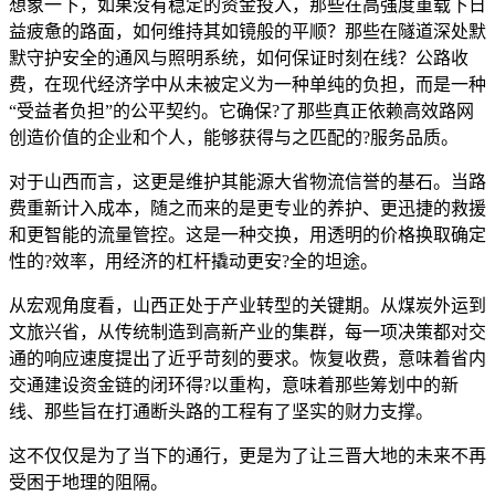
想象一下，如果没有稳定的资金投入，那些在高强度重载下日
益疲惫的路面，如何维持其如镜般的平顺？那些在隧道深处默
默守护安全的通风与照明系统，如何保证时刻在线？公路收
费，在现代经济学中从未被定义为一种单纯的负担，而是一种
“受益者负担”的公平契约。它确保?了那些真正依赖高效路网
创造价值的企业和个人，能够获得与之匹配的?服务品质。
对于山西而言，这更是维护其能源大省物流信誉的基石。当路
费重新计入成本，随之而来的是更专业的养护、更迅捷的救援
和更智能的流量管控。这是一种交换，用透明的价格换取确定
性的?效率，用经济的杠杆撬动更安?全的坦途。
从宏观角度看，山西正处于产业转型的关键期。从煤炭外运到
文旅兴省，从传统制造到高新产业的集群，每一项决策都对交
通的响应速度提出了近乎苛刻的要求。恢复收费，意味着省内
交通建设资金链的闭环得?以重构，意味着那些筹划中的新
线、那些旨在打通断头路的工程有了坚实的财力支撑。
这不仅仅是为了当下的通行，更是为了让三晋大地的未来不再
受困于地理的阻隔。