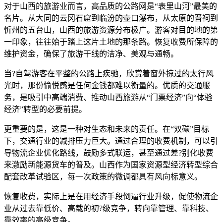
对于山西的旅游业而言，高品质的公路网是“表里山河”最美的
名片。从大同的云冈石窟到临汾的壶口瀑布，从太原的晋祠到
忻州的五台山，山西的旅游资源分布极广。游客对目的地的第
一印象，往往始于踏上这片土地的那条路。恢复收费所保障的
维护资金，确保了旅游干线的洁净、美观与通畅。
当?自驾游客在平整的公路上疾驰，欣赏着窗外掠过的太行风
光时，那份愉悦感是任何金钱都难以衡量的。优质的交通服
务，是吸引中高端消费、推动山西旅游从“门票经济”向“体验
经济”转型的必要前提。
更重要的是，这是一种对生态和未来的责任。在“双碳”目标
下，交通行业的减排压力巨大。通过合理的收费机制，可以引
导物流企业优化路线，鼓励多式联运，甚至通过差?别化收费
来激励新能源货车的普及。山西作为国家资源型经济转型综合
配套改革试验区，每一次政策的微调都具有风向标意义。
恢复收费，实际上是在用经济手段倒逼行业升级，促使物流企
业从过去靠低价、高载的初?级竞争，转向靠管理、靠科技、
靠效率的高级竞争。