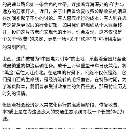
的高速公路宛如一条金色的丝带，连接着煤海深处的?矿井与
远方的万家灯火。近日，关于山西省恢复收费公路收费的消息
在坊间引起了不小的讨论。有人感叹出行的成本，有人则在思
考这背后更深层的行业逻辑。如果我们把视线从个人账单移
开，投向这片古老而又现代的土地，你会发现，这不仅仅是一
个关于“收费”的决定，更是一场⭐关于“秩序”与“可持续发展”
的深刻回归。
山西，这片被誉为“中国电力引擎”的土地，承载着全国乃至全
球最繁重的物流运输任务。成千上万辆重型卡车日夜兼程，将
“黑金”运往大江南北。在这样的背景下，公路不仅仅是路，它
们是山西的生命线，是经济流转的毛细血管。在特殊时期，为
了减负降本，我们曾享受过政策性的免费盛宴，那是特定历史
时刻的温情。
但随着社会经济步入常态化运行的高质量阶段，恢复收费，
本?质上是在为这套庞大的交通生态系统寻找一个长效的动力
源。