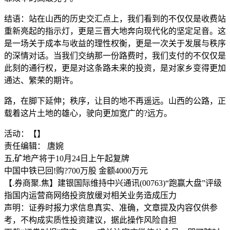
结语：站在山西的历史交汇点上，我们看到的不仅仅是收费站
重新亮起的指示灯，更是三晋大地奔向现代化的坚定足音。这
是一场关于成本与收益的理性权衡，更是一次关于发展与秩序
的深情对话。当我们交纳那一份路费时，我们支付的不仅仅是
此刻的通行权，更是对这条路未来的投资，是对家乡变得更加
通达、繁荣的期许。
路，在脚下延伸；秩序，让目的地不再遥远。山西的公路，正
载着这片土地的雄心，驶向更加宽广的?远方。
活动：【】
责任编辑： 唐婉
五,矿地产将于10月24日上午起复牌
中国中铁已回!购?700万股 金额4000万元
【.券商聚.焦】建银国际维持中兴通讯(00763)“跑赢大盘”评级
指国内运营商网络投资放缓对相关业务造成压力
声明：证券时报力求信息真实、准确，文章提及内容仅供参
考，不构成实质性投资建议，据此操作风险自担