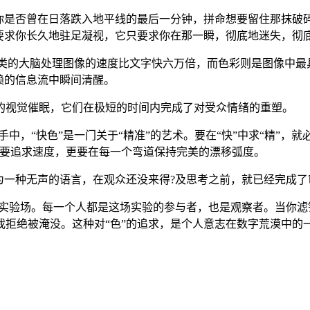
。你是否曾在日落跌入地平线的最后一分钟，拼命想要留住那抹破
要求你长久地驻足凝视，它只要求你在那一瞬，彻底地迷失，彻
。人类的大脑处理图像的速度比文字快六万倍，而色彩则是图像中
赖的信息流中瞬间清醒。
的视觉催眠，它们在极短的时间内完成了对受众情绪的重塑。
手中，“快色”是一门关于“精准”的艺术。要在“快”中求“精”，
仅要追求速度，更要在每一个弯道保持完美的漂移弧度。
为一种无声的语言，在观众还没来得?及思考之前，就已经完成了审
”实验场。每一个人都是这场实验的参与者，也是观察者。当你
拒绝被淹没。这种对“色”的追求，是个人意志在数字荒漠中的