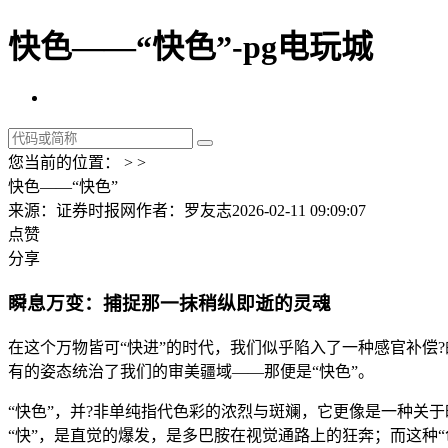
快色——“快色”-pg电玩城
您当前的位置： > >
快色——“快色”
来源：证券时报网
作者：罗友志
2026-02-11 09:09:07
点赞
分享
瞬息万变：捕捉那一抹稍纵即逝的灵魂
在这个万物皆可“快进”的时代，我们似乎陷入了一种感官补偿
有的姿态统治了我们的审美疆域——那便是“快色”。
“快色”，并?非单纯指代色彩的浓烈与斑斓，它更像是一种关
“快”，是直觉的爆发，是多巴胺在视觉通路上的狂奔；而这种