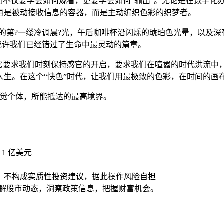
们不仅要学会如何观看，更要学会如何“输出”。无论是在数字化
再是被动接收信息的容器，而是主动编织色彩的织梦者。
进的第?一缕冷调晨?光，午后咖啡杯沿闪烁的琥珀色光晕，以及
，或许我们已经错过了生命中最灵动的篇章。
。它要求我们时刻保持感官的开启，要求我们在喧嚣的时代洪流中
人生。在这个“快色”时代，让我们用最极致的色彩，在时间的画
视觉个体，所能抵达的最高境界。
211 亿美元
，不构成实质性投资建议，据此操作风险自担
了解股市动态，洞察政策信息，把握财富机会。