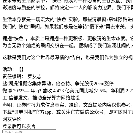
在未来的生活图景中，“快色”将成为一种必备的生存技能。我
彩速度与质感的掌控，都将决定一个人的影响力边界。我们不
生活本身就是一场宏大的“快色”实验。那些清晨窗?帘缝隙钻
我们的“快色”瞬间。如果我们总是在等待“慢下来”再去审美
拥抱“快色”，本质上是拥抱一种更积极、更敏锐的生命态度
为当无数个灿烂的瞬间交织在一起，便构成了我们波澜壮阔的
这就是我们对这个世界最深情的?告白，也是我们作为独立的
活动：【】
责任编辑： 罗友志
盐:湖提锂概念集体异动，倍杰特、争光股份20cm涨停
微博 20?25— 年 q3 营收 4.423 亿美元同比减少 5%，净利润 2.
工!信部发文，推动全光算力网络建设
声明：证券时报力求信息真实、准确，文章提及内容仅供参考
下载“证券时报”官方app，或关注官方微信公众号，即可随时
网友评论
登录
后可以发言