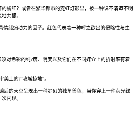
碎的橘红？或者在繁华都市的霓虹灯影里，被一种说不清道不明
底地共振。
最具情绪煽动力的因子。红色代表着一种呼之欲出的侵略性与生
就必须对色彩的纯?度、明度以及它们在不同媒介上的折射率有着
美上的?“攻城掠地”。
滤镜后的天空呈现出一种梦幻的独角兽色，当你穿上一件荧光绿
一次闪现。