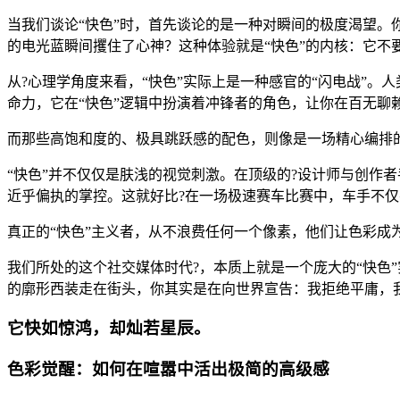
当我们谈论“快色”时，首先谈论的是一种对瞬间的极度渴望
的电光蓝瞬间攫住了心神？这种体验就是“快色”的内核：它不
从?心理学角度来看，“快色”实际上是一种感官的“闪电战”
命力，它在“快色”逻辑中扮演着冲锋者的角色，让你在百无聊
而那些高饱和度的、极具跳跃感的配色，则像是一场精心编排
“快色”并不仅仅是肤浅的视觉刺激。在顶级的?设计师与创作者
近乎偏执的掌控。这就好比?在一场极速赛车比赛中，车手不
真正的“快色”主义者，从不浪费任何一个像素，他们让色彩成
我们所处的这个社交媒体时代?，本质上就是一个庞大的“快色
的廓形西装走在街头，你其实是在向世界宣告：我拒绝平庸，我
它快如惊鸿，却灿若星辰。
色彩觉醒：如何在喧嚣中活出极简的高级感