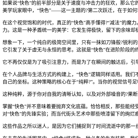
如果说“快色”的前半部分是关于速度与冲击力的狂欢，那么它
美学玩家眼中，“快色”——这一主题的?第二次跃迁，在于如
在这个视觉饱和的时代，真正的“快色”高手懂得?“减法”的魔
力。这是一种矛盾统一的美学：它发生得极快，留下的余味却
想象一下，一个纯白的极简空间里，只有一抹如刀锋般?锐利的
它引发了关于虚无与永恒的思考。这就是“快色”在进阶阶段的
它不再仅仅是为了吸引注意力，而是为了在瞬间的触达后，引
在个人品牌与生活方式的构建上，“快色”逻辑同样适用。我
自己的坐标。这种策略的核心在于“纯粹?”。当你的视觉信号
这种纯粹，源于你对自我的清晰认知，以及对外部噪音的?果断
掌握“快色”并不意味着要抛弃文化底蕴。恰恰相反，那些能经
对“快色”的先锋实验；而当代街头艺术中那些喷漆留下的绚烂
这些作品之所以迷人，是因为它们捕捉到了时间流逝中的那一丝