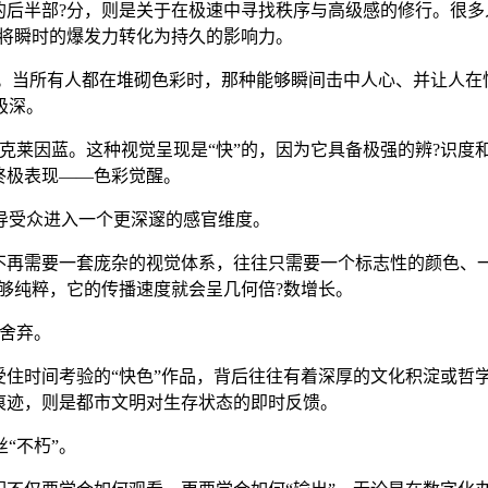
的后半部?分，则是关于在极速中寻找秩序与高级感的修行。很多人
何将瞬时的爆发力转化为持久的影响力。
力。当所有人都在堆砌色彩时，那种能够瞬间击中人心、并让人在
极深。
克莱因蓝。这种视觉呈现是“快”的，因为它具备极强的辨?识度
终极表现——色彩觉醒。
导受众进入一个更深邃的感官维度。
们不再需要一套庞杂的视觉体系，往往只需要一个标志性的颜色、
足够纯粹，它的传播速度就会呈几何倍?数增长。
舍弃。
受住时间考验的“快色”作品，背后往往有着深厚的文化积淀或哲
痕迹，则是都市文明对生存状态的即时反馈。
“不朽”。