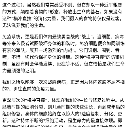
这个过程?，虽然我们常常感受不到，但它却以一种近乎粗暴
的方式，颠覆着食物的?形态，释放出生命的基石。如果没有
这种“横冲直撞”的消化力量，我们摄入的食物将仅仅是过客，
无法滋养我们的生命。
免疫系统，更是我们体内最骁勇善战的“战士”。当细菌、病毒
等外来入侵者试图破坏身体的和谐时，免疫细胞便会如同训练
有素的军队，展开一场激烈的“内战”。它们识别、围剿、吞
噬，不惜一切代价保护身体的健康。这种“横冲直撞”的防御机
制，虽然有时会伴随发烧、炎症等不适，但它恰恰是我们生命
力最顽强的证明。
我们之所以能够一次次战胜疾病，正是因为体内这股不屈不挠
的?、勇往直前的免疫力量。
更深层次的“横冲直撞”，体现在我们的生长与修复过程中。从
胚胎时期的细胞分裂，到儿童时期的快速生长，再到成年后的
组织修复，身体的细胞始终在以惊人的?速度复制、分化、更
新。这种持续不断的?细胞活动，是生命力的最直接体现。即