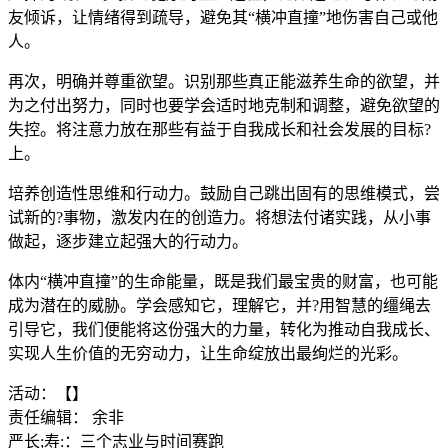
友倾诉，让情绪得到疏导，避免其“横冲直撞”地伤害自己或他
人。
再次，明确并尊重欲望。识别那些真正能滋养生命的欲望，并
为之付出努力，同时也要学会适时地克制和调整，避免欲望的
失控。将注意力放在那些有益于自我成长和社会发展的目标?
上。
培养创造性思维和行动力。鼓励自己跳出固有的思维模式，尝
试新的?事物，激发内在的创造力。将想法付诸实践，从小事
做起，逐步建立起强大的行动力。
体内“横冲直撞”的生命能量，既是我们最宝贵的财富，也可能
成为潜在的威胁。学会感知它，理解它，并?用智慧的缰绳去
引导它，我们便能将这份强大的力量，转化为推动自我成长、
实现人生价值的无穷动力，让生命绽放出最绚烂的光彩。
活动：【】
责任编辑： 余非
严长;寿:：三个志业与时间赛跑