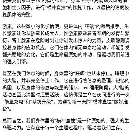
使是我们难以察?觉的微小伤口，身体也会立刻调动大量的细
胞和生长因子，进行“横冲直撞”的修复工作，以最快的速度恢
复肌体的完整。
激素，这些微小的化学信使，更是体内“狂飙”的幕后推手。生
长激素让你从孩童长成大人，性激素驱动着青春期的发育与繁
衍，肾上腺素在危险时刻让你迸发出惊人的力量，皮质醇则调
控着身体的应激反应。它们在体内悄无声息地流动，却能引发
翻天覆地的变化，它们是生命最原始的冲动，是驱动我们前进
的强大引擎。
甚至在我们休息的时候，身体里的“狂飙”也从未停止。睡眠中
的大脑，并非完全停止工作，它在进行着信息的整理、记忆的
巩固，以及身体的修复与能量的储存。rem睡眠阶段，大?脑的
活动甚至比清醒时还要活跃，这仿佛是生命在夜间进行的一次
“能量充电”和“系统升级”，为迎接新一天的“横冲直撞”做好准
备?。
总而言之，我们身体里的“横冲直撞”是一种原始的、强大的生
命驱动力。它存在于每一个生理过程中，驱动着我们生存、