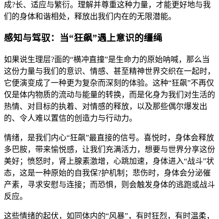
成?长、适应与繁衍。理解并尊重这种力量，才能更好地与我
们的身体和谐相处，释放出我们内在的无限潜能。
感知与驾驭：当“狂飙”遇上意识的缰绳
如果说生理层?面的“横冲直撞”是生命力的原始呐喊，那么当
这份力量与我们的意识、情感、甚至精神世界交织在一起时，
它便演变成了一种更为复杂而深刻的体验。这种“狂飙”不再仅
仅是体内物质的流动与能量的转换，而是化身为我们对生活的
热情、对目标的执着、对情感的释放，以及那些偶尔爆发出
的、令人难以置信的创造力与行动力。
情绪，是我们内心“狂飙”最直接的信号。喜悦时，身体会释放
多巴胺，带来愉悦感，让我们充满活力，想要与世界分享这份
美好；愤怒时，肾上腺素激增，心跳加速，身体进入“战斗”状
态，这是一种原始的自我保?护机制；悲伤时，身体会分泌催
产素，寻求安慰与连接；而恐惧，则会触发身体的逃跑或战斗
反应。
这些情绪的起伏，如同体内的“风暴”，有时狂烈，有时温柔，