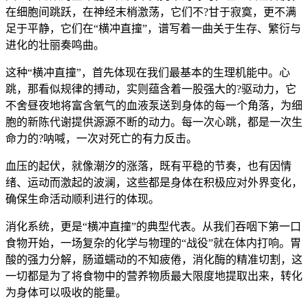
在细胞间跳跃，在神经末梢激荡，它们不?甘于寂寞，更不满
足于平静，它们在“横冲直撞”，谱写着一曲关于生存、繁衍与
进化的壮丽奏鸣曲。
这种“横冲直撞”，首先体现在我们最基本的生理机能中。心
跳，那看似规律的搏动，实则蕴含着一股强大的?驱动力，它
不舍昼夜地将富含氧气的血液泵送到身体的每一个角落，为细
胞的新陈代谢提供源源不断的动力。每一次心跳，都是一次生
命力的?呐喊，一次对死亡的有力反击。
血压的起伏，就像潮汐的涨落，既有平稳的节奏，也有因情
绪、运动而激起的波澜，这些都是身体在积极应对外界变化，
确保生命活动顺利进行的体现。
消化系统，更是“横冲直撞”的典型代表。从我们吞咽下第一口
食物开始，一场复杂的化学与物理的“战役”就在体内打响。胃
酸的强力分解，肠道蠕动的不知疲倦，消化酶的精准切割，这
一切都是为了将食物中的营养物质最大限度地提取出来，转化
为身体可以吸收的能量。