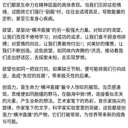
它们都是生命力在精神层面的具体表现。当我们压抑这些情
绪，试图将它们强行“驯服”时，往往会适得其反，导致能量的
淤积，甚至引发身心疾病。
欲望，是驱动“横冲直撞”的另一股强大力量。对知识的渴望，
让我们孜孜不倦地学习；对成功的追求，让我们奋不顾身地拼
搏；对爱情的向往，让我们勇敢地付出?；对美好的憧憬，让
我们不断创造。这些欲望，如同体内奔腾的?洪流，推动着我
们走出舒适区，去探索未知，去实现梦想。
欲望也如同一把双刃剑，如果缺乏节制，便可能将我们引向歧
途，造成“失控的狂飙”，带来毁灭性的后果。
创造力，是生命力“横冲直撞”最令人惊叹的展现。当灵感涌
现，思维便如同脱缰的野马，在脑海中驰?骋，连接看似无关
的元素，产生全新的想法。艺术家笔下的色彩，音乐家指尖的
旋律，作家笔下的文字，科学家实验室里的突破，这些都是创
造力“横冲直撞”的产物，它们打破常规，为世界带来新的视角
与可能。