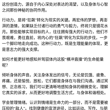
这份创造力，源自于内心深处对表达的渴望，以及身体与心智
之间那份神秘的协同作用。
行动力，是将“狂飙”转化为现实的关键。再宏伟的梦想，再澎
湃的激情，如果缺乏付诸行动的勇气与毅力，终将只是镜花水
月。那些能够实现目标的人，往往拥有强大的行动力，他们不
畏艰难，勇往直前，将内心的“狂飙”转化为实际的步伐，一步
一个脚印地走向成功。这种行动力，既是生理能量的体现，更
是意志力的强大支撑。
如何才能更好地感知并驾驭体内这股“横冲直撞”的生命能量
呢？
倾听身体的声音。关注身体发出的信号，无论是饥饿、疲惫、
疼痛，还是愉悦、放松，它们都是身体在与我们沟通。通过冥
想、正念练习，我们可以更清晰地感知身体的细微变化，理解
它真实的诉求，从而更好地调整生活方式，与身体和谐相处。
学会管理情绪。认识到情绪是生命力的一部分，而不是需要被
压抑的“敌人”。找到健康的宣泄途径，比如运动、写作、与朋