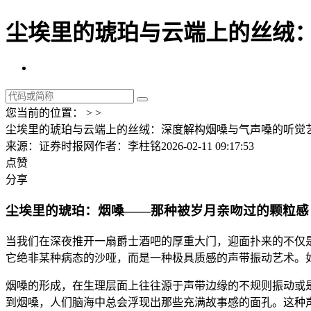
尘埃里的琥珀与云端上的丝绒：
您当前的位置： > >
尘埃里的琥珀与云端上的丝绒：深度解构烟嗓与气声嗓的听觉
来源：证券时报网
作者：李柱铭
2026-02-11 09:17:53
点赞
分享
尘埃里的琥珀：烟嗓——那种被岁月亲吻过的颗粒感
当我们在深夜推开一扇爵士酒吧的厚重大门，迎面扑来的不仅是混
它绝非某种病态的沙哑，而是一种极具质感的声带振动艺术。
烟嗓的形成，在生理层面上往往源于声带边缘的不规则振动或
到烟嗓，人们脑海中总会浮现出那些充满故事感的面孔。这种声