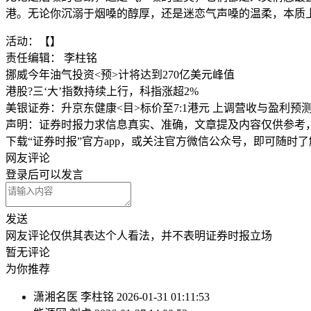
港。无论你沉溺于烟嗓的醇厚，还是迷恋气声嗓的温柔，本质
活动：【】
责任编辑： 李柱铭
挪威今年油气投资<预>计将达到270亿美元峰值
港股?三‘大’指数持续上行，科指涨超2%
美银证券：升京东健康<目>标价至7:1港元 上调营收与盈利预
声明：证券时报力求信息真实、准确，文章提及内容仅供参考
下载“证券时报”官方app，或关注官方微信公众号，即可随时
网友评论
登录
后可以发言
发送
网友评论仅供其表达个人看法，并不表明证券时报立场
暂无评论
为你推荐
潇湘名医
李柱铭
2026-01-31 01:11:53