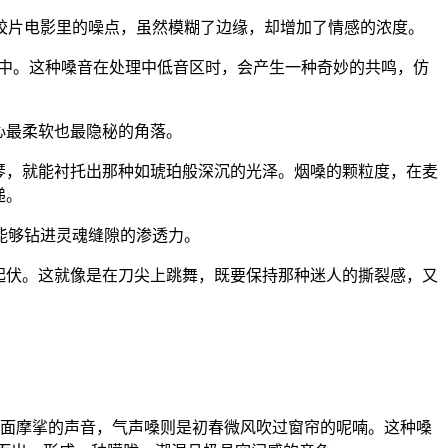
胶片电影里的噪点，虽然模糊了边缘，却增加了情感的浓度。
围中。这种嗓音在处理中低音区时，会产生一种奇妙的共鸣，仿
心最柔软也最隐秘的角落。
琴，就能衬托出那种如琥珀般深沉的光泽。烟嗓的颗粒度，在麦
递。
能够钻进灵魂缝隙的渗透力。
起伏。这就像是在刀尖上跳舞，既要保持那种迷人的撕裂感，又
叶在地面摩挲的声音，气声嗓则是初春微风吹过窗帘的呢喃。这种嗓