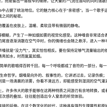
闭合，而是留出一道极窄的缝隙，让大量的?气流在振动的同时逸
以及现代r&b中占据了统治地位。它的魅力核心在于“亲密感”。当一
我之间的秘密。
地覆盖在皮肤上，温暖、柔软且带有微弱的静电。
得模糊，产生了一种如烟如雾的视觉化感受。这种嗓音非常适合
的尾音逐渐消散在空气中时，你的情绪也会随之悬浮，进入一种
声嗓就是“没力气”，其实恰恰相反。要在保持足够气流量输出的
清亮如水，时而氤氲如烟。
首简单的歌唱得百转千回，每一个呼吸都成了音符的一部分，每
的生命哲学。烟嗓是向外的、叙事性的，它讲述过去，记录伤痕；
则是一场清晨的浓雾，你看不清远方，却能感受到湿润的空气灌
上，许多伟大的歌手能够在这两种特质之间游刃有余地转换，或
层次感的叠加，往往能创造出令人窒息的听觉体验。
直接的延伸。在这个数字化的时代，这种具有强烈生理属性和原