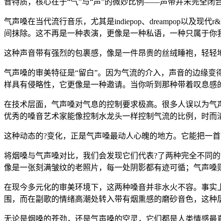
音特质，核心在于“气”与“声”的微妙比例——声带并未完全
气声嗓在当代流行音乐，尤其是indiepop、dreampop
间抹除。这不再是一种表演，更像是一种私语，一种只属于你
这种声音带有强烈的包裹感，像是一件昂贵的丝绒睡袍，轻轻
气声嗓的审美特征是“留白”。因为气流的介入，声音的边缘变
样具有侵略性，它更像是一种邀请。当你听到那种带着叹息感
在技术层面，气声嗓对气息的控制要求极高。很多人误以为气
优秀的嗓音艺术家能像控制水龙头一样控制气流的比例，时而
这种动态的?变化，正是气声嗓最动人心魄的地方。它能把一
将烟嗓与气声嗓对比，我们会发现它们代表?了两种完全不同
像是一张刻满皱纹的老照片，每一处阴影都有迹可循；气声嗓
在现今多元化的审美环境下，这两种嗓音并非水火不容。事实
围，而在副歌的情绪高潮处转入带有烟熏感的磨砂音色，这种
无论是烟嗓的苍劲，还是气声嗓的空灵，它们都是人类情感最