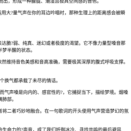
散而出，形成一种朦胧、潮湿且极具空间感的音色。
个歌手运用大?量气声在你的耳边吟唱时，那种生理上的距离感会被瞬
表达脆?弱、纯真、迷幻或者极度的渴望。它不像力量型嗓音那
半梦半醒的状态。
依然维持音色美感和音高准确，需要极其深厚的腹式呼吸支撑。
一个换气都承载了未尽的情话。
而气声嗓是向内的、感官性的?，它捕捉当下，描绘梦境。烟嗓
满肺部。
者将二者巧妙地融合。在一句歌词的开头使用气声营造梦幻的氛
始生命力的?声音，成了我们抵御冰冷、寻找共鸣的最后避风