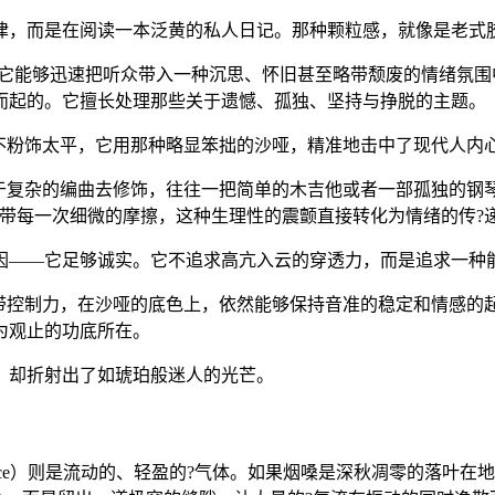
律，而是在阅读一本泛黄的私人日记。那种颗粒感，就像是老式
，它能够迅速把听众带入一种沉思、怀旧甚至略带颓废的情绪氛
而起的。它擅长处理那些关于遗憾、孤独、坚持与挣脱的主题。
，不粉饰太平，它用那种略显笨拙的沙哑，精准地击中了现代人内
过于复杂的编曲去修饰，往往一把简单的木吉他或者一部孤独的钢
带每一次细微的摩擦，这种生理性的震颤直接转化为情绪的传?
因——它足够诚实。它不追求高亢入云的穿透力，而是追求一种
声带控制力，在沙哑的底色上，依然能够保持音准的稳定和情感的
为观止的功底所在。
，却折射出了如琥珀般迷人的光芒。
voice）则是流动的、轻盈的?气体。如果烟嗓是深秋凋零的落