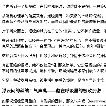
当你听到一个烟嗓歌手在低吟浅唱时，你仿佛不是在听一段旋
从听觉心理学的角度来看，烟嗓拥有一种天然的?“降噪”功能
佛声音不是从喉咙里发出的，而是从胸腔最深处的废墟里升腾
对于听众而言，烟嗓的魅力在于它的“真实”。它不掩饰疲惫
在音乐制作中，烟嗓是一种自带“高级感”的音色。它不需要
克风的近距离拾音下，会呈现出一种惊人的?细节。你能听到声
这也就是为什么很多民谣歌手和蓝调歌手钟情于这种音色的原
真正顶级的烟嗓，绝不仅仅是“哑”那么简单。它需要极高的
不能真的让声带受损。这种平衡，正是烟嗓艺术家们最令人叹
它是一种被岁月亲吻、被生活打磨后的馈赠，是声音里的尘埃
浮云间的丝绒：气声嗓——藏在呼吸里的极致亲密
如果说烟嗓是沉重的、有质感的固体，那么气声嗓（breathy