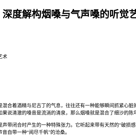
深度解构烟嗓与气声嗓的听觉艺术
艺术
合着酒精与尼古丁的气息，往往还有一种能够瞬间抓紧心脏的声音—
如果说清澈的嗓音是流淌的清泉，那么烟嗓就是混合了细沙的陈
是声带闭合时产生的一种特殊张力。它听起来带有天然的“破损感
音自带一种“阅尽千帆”的沧桑。