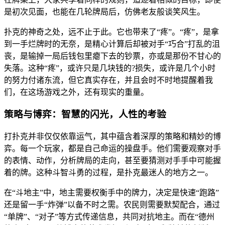
是初次见面，也能在几轮牌局后，仿佛老友般谈笑风生。
扑克的神奇之处，远不止于此。它也带来了“疼”。“疼”，是拿
到一手烂牌时的无奈，是精心计算后却被对手“巧合”打乱的沮
丧，是输掉一局后钱包里瘪下去的钞票，亦或是那份不甘心的
失落。这种“疼”，或许只是几块钱的?损失，或许是几个小时
的努力付诸东流，但它真实存在，并且会时不时地提醒着我
们，在这场游戏之外，还有现实的重量。
策略与博弈：智慧的闪光，人性的考验
打扑克并非仅仅依靠运气，其中蕴含着深厚的策略和精妙的博
弈。每一个玩家，都是自己命运的操盘手。他们需要观察对手
的表情、动作，分析牌局的走向，甚至要猜测对手手中可能握
着的牌。这种斗智斗勇的过程，是扑克最迷人的地方之一。
在“斗地主”中，地主需要权衡手中的牌力，决定是快速“跑路”
还是留一手“炸弹”以备不时之需。农民则需要默契配合，通过
“单牌”、“对子”等方式传递信息，共同对抗地主。而在“德州