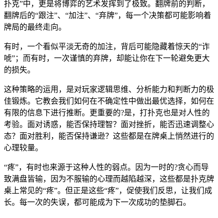
扑克”中，更是将博弈的艺术发挥到了极致。翻牌前的判断，
翻牌后的“跟注”、“加注”、“弃牌”，每一个决策都可能影响着
牌局的最终走向。
有时，一个看似平淡无奇的加注，背后可能隐藏着惊天的“诈
唬”；而有时，一次谨慎的弃牌，却能让你在下一轮避免更大
的损失。
这种策略的运用，是对玩家逻辑思维、分析能力和判断力的极
佳锻炼。它教会我们如何在不确定性中做出最优选择，如何在
有限的信息下进行推断。更重要的?是，打扑克也是对人性的
考验。面对诱惑，能否保持理智？面对挫折，能否迅速调整心
态？面对胜利，能否保持谦逊？这些都是在牌桌上悄然进行的
心理较量。
“疼”，有时也来源于这种人性的弱点。因为一时的?贪心而导
致满盘皆输，因为不服输的心理而越陷越深，这些都是扑克牌
桌上常见的“疼”。但正是这些“疼”，促使我们反思，让我们成
长。每一次的失误，都可能成为下一次成功的垫脚石。