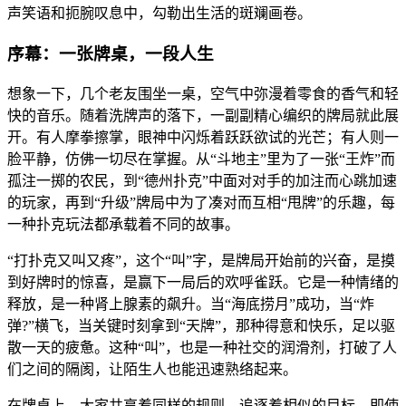
声笑语和扼腕叹息中，勾勒出生活的斑斓画卷。
序幕：一张牌桌，一段人生
想象一下，几个老友围坐一桌，空气中弥漫着零食的香气和轻
快的音乐。随着洗牌声的落下，一副副精心编织的牌局就此展
开。有人摩拳擦掌，眼神中闪烁着跃跃欲试的光芒；有人则一
脸平静，仿佛一切尽在掌握。从“斗地主”里为了一张“王炸”而
孤注一掷的农民，到“德州扑克”中面对对手的加注而心跳加速
的玩家，再到“升级”牌局中为了凑对而互相“甩牌”的乐趣，每
一种扑克玩法都承载着不同的故事。
“打扑克又叫又疼”，这个“叫”字，是牌局开始前的兴奋，是摸
到好牌时的惊喜，是赢下一局后的欢呼雀跃。它是一种情绪的
释放，是一种肾上腺素的飙升。当“海底捞月”成功，当“炸
弹?”横飞，当关键时刻拿到“天牌”，那种得意和快乐，足以驱
散一天的疲惫。这种“叫”，也是一种社交的润滑剂，打破了人
们之间的隔阂，让陌生人也能迅速熟络起来。
在牌桌上，大家共享着同样的规则，追逐着相似的目标，即使