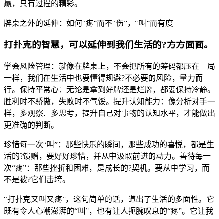
赢，只有过程的精彩。
牌桌之外的延伸：如何“疼”而不“伤”，“叫”而有度
打扑克的智慧，可以延伸到我们生活的?方方面面。
学会风险管理：就像在牌桌上，不会把所有的筹码都压在一局
一样，我们在生活中也要懂得规避?不必要的风险，量力而
行。保持平常心：无论是拿到好牌还是烂牌，都要保持冷静。
胜利时不骄傲，失败时不气馁。提升认知能力：像分析对手一
样，多观察、多思考，提升自己对事物的认知水平，才能做出
更准确的判断。
珍惜每一次“叫”：那些快乐的瞬间，那些成功的喜悦，都是生
活的?馈赠，要好好珍惜，并从中汲取前进的动力。善待每一
次“疼”：那些挫折和困难，是成长的?契机。要从中学习，而
不是被?它们击垮。
“打扑克又叫又疼”，这句简单的话，道出了生活的多面性。它
既有令人心潮澎湃的“叫”，也有让人扼腕叹息的“疼”。它让我