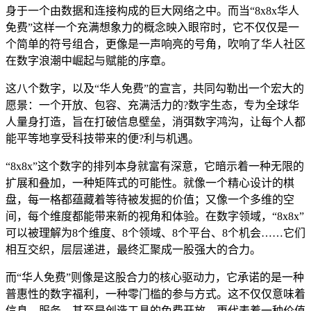
身于一个由数据和连接构成的巨大网络之中。而当“8x8x华人
免费”这样一个充满想象力的概念映入眼帘时，它不仅仅是一
个简单的符号组合，更像是一声响亮的号角，吹响了华人社区
在数字浪潮中崛起与赋能的序章。
这八个数字，以及“华人免费”的宣言，共同勾勒出一个宏大的
愿景：一个开放、包容、充满活力的?数字生态，专为全球华
人量身打造，旨在打破信息壁垒，消弭数字鸿沟，让每个人都
能平等地享受科技带来的便?利与机遇。
“8x8x”这个数字的排列本身就富有深意，它暗示着一种无限的
扩展和叠加，一种矩阵式的可能性。就像一个精心设计的棋
盘，每一格都蕴藏着等待被发掘的价值；又像一个多维的空
间，每个维度都能带来新的视角和体验。在数字领域，“8x8x”
可以被理解为8个维度、8个领域、8个平台、8个机会……它们
相互交织，层层递进，最终汇聚成一股强大的合力。
而“华人免费”则像是这股合力的核心驱动力，它承诺的是一种
普惠性的数字福利，一种零门槛的参与方式。这不仅仅意味着
信息、服务、甚至是创造工具的免费开放，更代表着一种价值