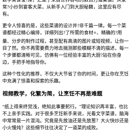
常?小炒到宴客大菜，从新手入门到大厨秘籍，这里应有尽
有。
更令人惊喜的是，这些菜谱的设计并?非千篇一律。每一个菜
谱都经过精心编排，详细列出?了所需的食材⭐、精确的?用
量、分步的制作过程，甚至配有高清的图片或短视频，让你一
目了然。你不再需要费力地去揣测那些模糊不清的描述，每一
个步骤都清晰可见，仿佛有一位经验丰富的大厨?站在你身
边，手把手地指导你。
这种个性化的推荐，不仅大大节省了你的时间，更让你在烹饪
中充满了惊喜和探索的乐趣。
视频教学，化繁为简，让烹饪不再是难题
“纸上得来终觉浅，绝知此事要躬行。”理论知识再丰富，也比
不上亲手实践。对于很多烹饪新手来说，光看文字菜谱，脑海
中常常是一片混沌。究竟是先放油还是先放葱？大火快炒还是
小火慢炖？这些细节往往决定了一道菜的成败。