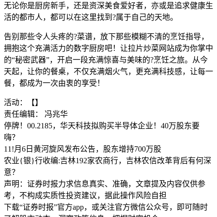
无论你是厨房新手，还是资深美食爱好者，亦或是追求健康生
活的都市人，都可以在这里找到?属于自己的天地。
告别那些令人头疼的?菜谱，放下那些模糊不清的烹饪指导，
拥抱这个充满活力的数字厨房吧！让拉片炒菜网站成为你掌中
的“秘密武器”，开启一段充满惊喜与美味的?烹饪之旅。从今
天起，让你的餐桌，不仅充满烟火气，更充满科技感，让每一
餐，都成为一次由衷的享受！
活动：【】
责任编辑： 冯兆华
停牌！00.2185，华天科技拟购买半导体企业！40万股东要
嗨？
11!月6日黄河旋风发布公告，股东增持700万股
农业{银}行收编:吉林192家农商行，吉林农信改革背后有何深
意？
声明：证券时报力求信息真实、准确，文章提及内容仅供参
考，不构成实质性投资建议，据此操作风险自担
下载“证券时报”官方app，或关注官方微信公众号，即可随时