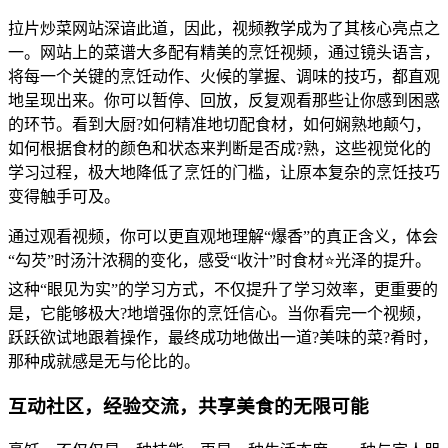
拉片炒菜网站深谙此道，因此，视频教学成为了其核心亮点之
一。网站上的菜谱大多配有精美的烹饪视频，通过镜头语言，
将每一个关键的烹饪动作、火候的掌握、调味的技巧，都直观
地呈现出来。你可以暂停、回放，反复观看那些让你感到困惑
的环节。看到大厨?如何精准地切配食材，如何娴熟地颠勺，
如何根据食材的颜色和状态来判断是否成?熟，这些视觉化的
学习过程，极大地降低了烹饪的门槛，让原本复杂的烹饪技巧
变得触手可及。
通过观看视频，你可以更直观地理解“爆香”的真正含义，体会
“勾芡”时汤汁浓稠的变化，感受“收汁”时食材⭐光泽的提升。
这种“眼见为实”的学习方式，不仅提升了学习效率，更重要的
是，它能够极大?地增强你的烹饪信心。当你看完一个视频，
跃跃欲试地跟着操作，最终成功地做出一道?美味的菜?肴时，
那种成就感是无与伦比的。
互动社区，经验交流，共享美食的无限可能