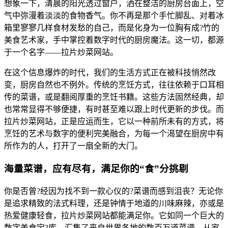
想象一下，清晨的阳光透过窗户，洒在整洁的厨房台面上，空
气中弥漫着淡淡的食物香气。你不再是那个手忙脚乱、对着冰
箱里寥寥几样食材发愁的自己，而是化身为一位胸有成?竹的
美食艺术家，手中掌控着数字时代的厨房魔法。这一切，都源
于一个名字——拉片炒菜网站。
在这个信息爆炸的时代，我们的生活方式正在被科技悄然改
变，厨房自然也不例外。传统的烹饪方式，往往依赖于口耳相
传的菜谱，或是翻阅厚重的烹饪书籍。这些方法固然经典，却
也常常显得不够便捷，有时甚至难以跟上时代更新的步伐。而
拉片炒菜网站，正是应运而生，它以一种前所未有的方式，将
烹饪的艺术与数字的便利完美融合，为每一个渴望在厨房中有
所作为的人，打开了一扇全新的大门。
海量菜谱，应有尽有，满足你的“食”分挑剔
你是否曾?经因为找不到一款心仪的?菜谱而感到沮丧？无论你
是追求精致的法式料理，还是钟情于地道的川味麻辣，亦或是
热爱健康轻食，拉片炒菜网站都能满足你。它如同一个巨大的
数字美食宝?库，汇集了来自世界各地的数百万道菜谱。从家