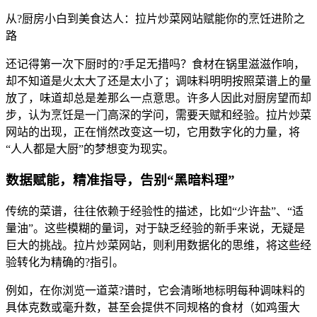
从?厨房小白到美食达人：拉片炒菜网站赋能你的烹饪进阶之
路
还记得第一次下厨时的?手足无措吗？食材在锅里滋滋作响，
却不知道是火太大了还是太小了；调味料明明按照菜谱上的量
放了，味道却总是差那么一点意思。许多人因此对厨房望而却
步，认为烹饪是一门高深的学问，需要天赋和经验。拉片炒菜
网站的出现，正在悄然改变这一切，它用数字化的力量，将
“人人都是大厨”的梦想变为现实。
数据赋能，精准指导，告别“黑暗料理”
传统的菜谱，往往依赖于经验性的描述，比如“少许盐”、“适
量油”。这些模糊的量词，对于缺乏经验的新手来说，无疑是
巨大的挑战。拉片炒菜网站，则利用数据化的思维，将这些经
验转化为精确的?指引。
例如，在你浏览一道菜?谱时，它会清晰地标明每种调味料的
具体克数或毫升数，甚至会提供不同规格的食材（如鸡蛋大