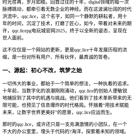
时光荏苒，岁月如梭。回首过往的十年，digital领域的每一次
脉搏跳动，都牵引着无数企业的神经。而在这波澜壮阔的时代
洪流中，qqc.lice，这个名字，如同一个静默的耕耘者，用十
年的时间，沉淀了技术，打磨了匠心，如今，带着对未来的期
许，qqc.licepg电玩城官网2025，终于以全新的姿态，呈现在
世人面前。
这不仅仅是一个网站的更新，更是qqc.lice十年发展历程的浓
缩，是一份对所有用户、所有伙伴，最真诚的答卷。
一、源起：初心不改，筑梦之始
一切伟大的事业，都始于一个简单的想法，一种执着的追求。
十年前，当数字化的浪潮刚刚涌动，qqc.lice的创始人便敏锐
地捕捉到了其中的机遇与挑战。他们看到了技术革新带来的无
限可能，也预见了信息爆炸的时代格局。怀揣着“用技术赋能
未来，让数字世界更美好”的愿景，qqc.lice应运而生。
那时的qqc.lice，或许还只是一支充满激情的小团队，在一个
不大的办公室里，埋头于代码的?海洋，探索着未知的领域。