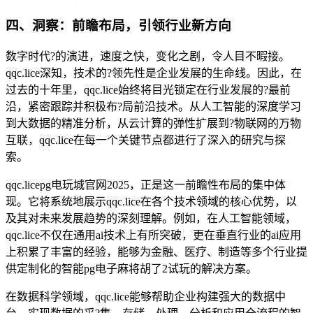
四、洞察：前瞻布局，引领行业新方向
数字时代?的演进，速度之快，变化之剧，令人目不暇接。
qqc.lice深知，技术的?领先性是企业发展的生命线。因此，在
过去的十年里，qqc.lice始终将目光锁定在行业发展的?最前
沿，紧密跟踪并积极布?局前沿技术。从人工智能的深度学习
到大数据的精准分析，从云计算的弹性扩展到?物联网的万物
互联，qqc.lice在每一个关键节点都进行了深入的研究与探
索。
qqc.licepg电玩城官网2025，正是这一前瞻性布局的集中体
现。它将系统地展示qqc.lice在各个技术领域的核心优势，以
及其对未来发展趋势的深刻理解。例如，在人工智能领域，
qqc.lice不仅在通用ai技术上有所突破，更在垂直行业的ai应用
上积累了丰富的经验，能够为金融、医疗、制造等多个行业提
供定制化的智能pg电子麻将胡了2试玩的解决方案。
在数据科学领域，qqc.lice能够帮助企业构建强大的数据中