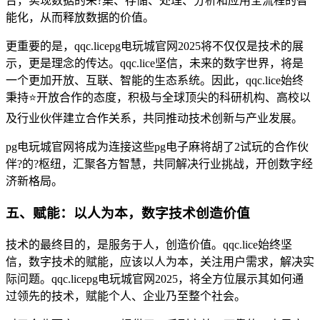
台，实现数据的采?集、存储、处理、分析和应用全流程的智
能化，从而释放数据的价值。
更重要的是，qqc.licepg电玩城官网2025将不仅仅是技术的展
示，更是理念的传达。qqc.lice坚信，未来的数字世界，将是
一个更加开放、互联、智能的生态系统。因此，qqc.lice始终
秉持⭐开放合作的态度，积极与全球顶尖的科研机构、高校以
及行业伙伴建立合作关系，共同推动技术创新与产业发展。
pg电玩城官网将成为连接这些pg电子麻将胡了2试玩的合作伙
伴?的?枢纽，汇聚各方智慧，共同解决行业挑战，开创数字经
济新格局。
五、赋能：以人为本，数字技术创造价值
技术的最终目的，是服务于人，创造价值。qqc.lice始终坚
信，数字技术的赋能，应该以人为本，关注用户需求，解决实
际问题。qqc.licepg电玩城官网2025，将全方位展示其如何通
过领先的技术，赋能个人、企业乃至整个社会。