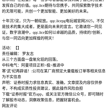
发挥自己的价值。qqc.lice期待与您携手，共同探索数字技术
的无限可能，共创一个更加智能、更加美好的未来。
十年沉?淀，只为一朝绽放。qqc.licepg电玩城官网2025，不仅
是技术的集大成者，更是面向未来的宣言。它邀请您一同见
证，数字浪潮中，qqc.lice如何以卓越的品质，持续的?创新，
与您一同迈向更加辉煌的明天！
活动：【】
责任编辑： 罗友志
从三个方面盘一盘氧化铝的回落;,
中科电气：阿曼项目正积<极>推进中
寒‘武’纪再辟谣！:公司在某厂商预定大量载板订单等相关信息
为不实信息
声明：证券时报力求信息真实、准确，文章提及内容仅供参
考，不构成实质性投资建议，据此操作风险自担
下载“证券时报”官方app，或关注官方微信公众号，即可随时
了解股市动态，洞察政策信息，把握财富机会。
网友评论