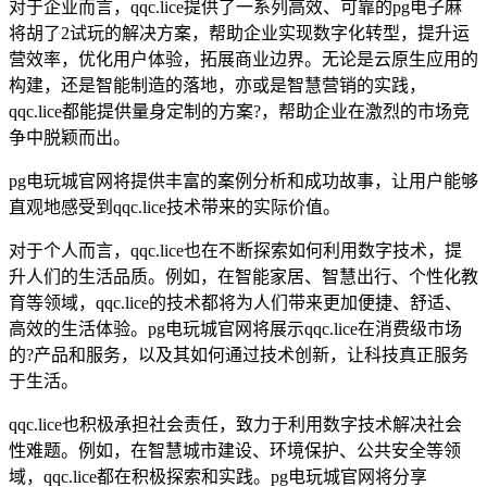
对于企业而言，qqc.lice提供了一系列高效、可靠的pg电子麻
将胡了2试玩的解决方案，帮助企业实现数字化转型，提升运
营效率，优化用户体验，拓展商业边界。无论是云原生应用的
构建，还是智能制造的落地，亦或是智慧营销的实践，
qqc.lice都能提供量身定制的方案?，帮助企业在激烈的市场竞
争中脱颖而出。
pg电玩城官网将提供丰富的案例分析和成功故事，让用户能够
直观地感受到qqc.lice技术带来的实际价值。
对于个人而言，qqc.lice也在不断探索如何利用数字技术，提
升人们的生活品质。例如，在智能家居、智慧出行、个性化教
育等领域，qqc.lice的技术都将为人们带来更加便捷、舒适、
高效的生活体验。pg电玩城官网将展示qqc.lice在消费级市场
的?产品和服务，以及其如何通过技术创新，让科技真正服务
于生活。
qqc.lice也积极承担社会责任，致力于利用数字技术解决社会
性难题。例如，在智慧城市建设、环境保护、公共安全等领
域，qqc.lice都在积极探索和实践。pg电玩城官网将分享