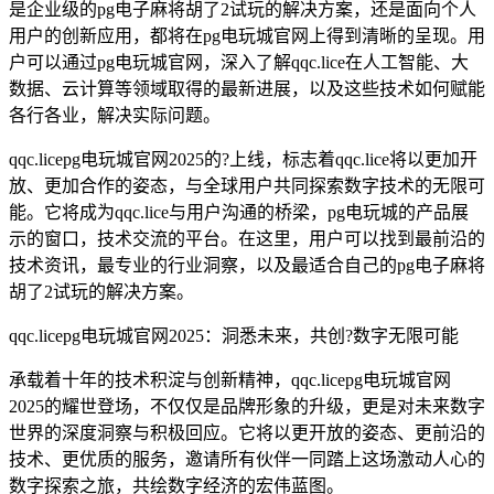
是企业级的pg电子麻将胡了2试玩的解决方案，还是面向个人
用户的创新应用，都将在pg电玩城官网上得到清晰的呈现。用
户可以通过pg电玩城官网，深入了解qqc.lice在人工智能、大
数据、云计算等领域取得的最新进展，以及这些技术如何赋能
各行各业，解决实际问题。
qqc.licepg电玩城官网2025的?上线，标志着qqc.lice将以更加开
放、更加合作的姿态，与全球用户共同探索数字技术的无限可
能。它将成为qqc.lice与用户沟通的桥梁，pg电玩城的产品展
示的窗口，技术交流的平台。在这里，用户可以找到最前沿的
技术资讯，最专业的行业洞察，以及最适合自己的pg电子麻将
胡了2试玩的解决方案。
qqc.licepg电玩城官网2025：洞悉未来，共创?数字无限可能
承载着十年的技术积淀与创新精神，qqc.licepg电玩城官网
2025的耀世登场，不仅仅是品牌形象的升级，更是对未来数字
世界的深度洞察与积极回应。它将以更开放的姿态、更前沿的
技术、更优质的服务，邀请所有伙伴一同踏上这场激动人心的
数字探索之旅，共绘数字经济的宏伟蓝图。