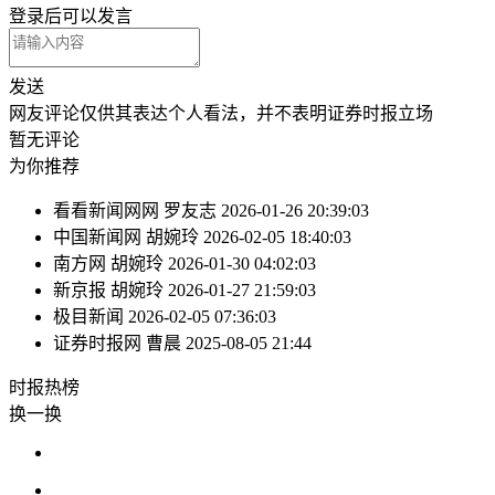
登录
后可以发言
发送
网友评论仅供其表达个人看法，并不表明证券时报立场
暂无评论
为你推荐
看看新闻网网
罗友志
2026-01-26 20:39:03
中国新闻网
胡婉玲
2026-02-05 18:40:03
南方网
胡婉玲
2026-01-30 04:02:03
新京报
胡婉玲
2026-01-27 21:59:03
极目新闻
2026-02-05 07:36:03
证券时报网
曹晨
2025-08-05 21:44
时报
热榜
换一换