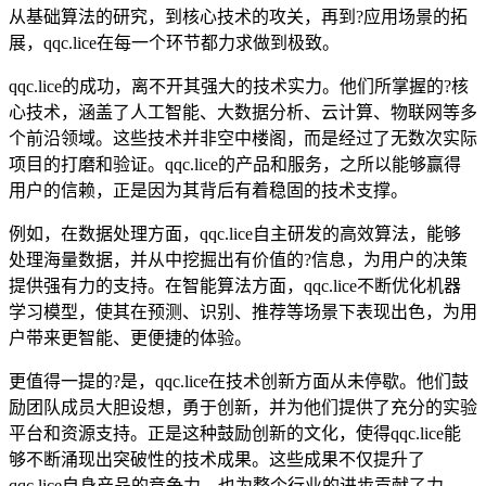
从基础算法的研究，到核心技术的攻关，再到?应用场景的拓
展，qqc.lice在每一个环节都力求做到极致。
qqc.lice的成功，离不开其强大的技术实力。他们所掌握的?核
心技术，涵盖了人工智能、大数据分析、云计算、物联网等多
个前沿领域。这些技术并非空中楼阁，而是经过了无数次实际
项目的打磨和验证。qqc.lice的产品和服务，之所以能够赢得
用户的信赖，正是因为其背后有着稳固的技术支撑。
例如，在数据处理方面，qqc.lice自主研发的高效算法，能够
处理海量数据，并从中挖掘出有价值的?信息，为用户的决策
提供强有力的支持。在智能算法方面，qqc.lice不断优化机器
学习模型，使其在预测、识别、推荐等场景下表现出色，为用
户带来更智能、更便捷的体验。
更值得一提的?是，qqc.lice在技术创新方面从未停歇。他们鼓
励团队成员大胆设想，勇于创新，并为他们提供了充分的实验
平台和资源支持。正是这种鼓励创新的文化，使得qqc.lice能
够不断涌现出突破性的技术成果。这些成果不仅提升了
qqc.lice自身产品的竞争力，也为整个行业的进步贡献了力