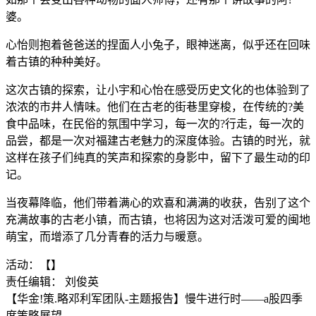
婆。
心怡则抱着爸爸送的捏面人小兔子，眼神迷离，似乎还在回味
着古镇的种种美好。
这次古镇的探索，让小宇和心怡在感受历史文化的也体验到了
浓浓的市井人情味。他们在古老的街巷里穿梭，在传统的?美
食中品味，在民俗的氛围中学习，每一次的?行走，每一次的
品尝，都是一次对福建古老魅力的深度体验。古镇的时光，就
这样在孩子们纯真的笑声和探索的身影中，留下了最生动的印
记。
当夜幕降临，他们带着满心的欢喜和满满的收获，告别了这个
充满故事的古老小镇，而古镇，也将因为这对活泼可爱的闽地
萌宝，而增添了几分青春的活力与暖意。
活动：【】
责任编辑： 刘俊英
【华金!策.略邓利军团队-主题报告】慢牛进行时——a股四季
度策略展望