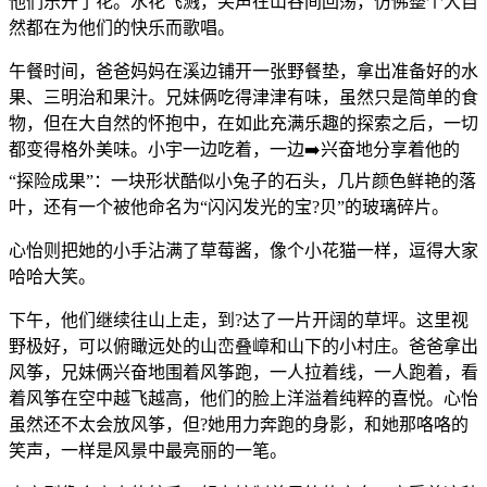
他们乐开了花。水花飞溅，笑声在山谷间回荡，仿佛整个大自
然都在为他们的快乐而歌唱。
午餐时间，爸爸妈妈在溪边铺开一张野餐垫，拿出准备好的水
果、三明治和果汁。兄妹俩吃得津津有味，虽然只是简单的食
物，但在大自然的怀抱中，在如此充满乐趣的探索之后，一切
都变得格外美味。小宇一边吃着，一边➡️兴奋地分享着他的
“探险成果”：一块形状酷似小兔子的石头，几片颜色鲜艳的落
叶，还有一个被他命名为“闪闪发光的宝?贝”的玻璃碎片。
心怡则把她的小手沾满了草莓酱，像个小花猫一样，逗得大家
哈哈大笑。
下午，他们继续往山上走，到?达了一片开阔的草坪。这里视
野极好，可以俯瞰远处的山峦叠嶂和山下的小村庄。爸爸拿出
风筝，兄妹俩兴奋地围着风筝跑，一人拉着线，一人跑着，看
着风筝在空中越飞越高，他们的脸上洋溢着纯粹的喜悦。心怡
虽然还不太会放风筝，但?她用力奔跑的身影，和她那咯咯的
笑声，一样是风景中最亮丽的一笔。