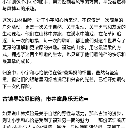
小宇则像个小小的舵手，努力控制着风筝的方向，享受着这种
与风搏斗的乐趣。
这次?山林探险，对于小宇和心怡来说，不仅仅是一次简单的
户外活动，更是一次关于自然、关于发现、关于勇气和友爱的
生动课程。他们在山林中奔跑，在溪水中嬉戏，在花草间追
逐，每一次的触摸，每一次的聆听，都让他们对这个世界有了
更深的理解和更浓厚的兴趣。福建的山水，用它最温柔的方
式，拥抱了这两个稚嫩的生命，也见证了他们最纯粹的快乐和
最真挚的成长。
归途中，小宇和心怡依偎在爸?爸妈妈的怀里，虽然有些疲
惫，但他们的眼睛里闪烁着满足和兴奋的光芒，已经开始期待
下一次的探险。
古镇寻踪觅旧韵，市井童趣乐无边➡️
如果说山林探险是关于自然的野性与活力，那么古镇的漫步，
则让小宇和心怡感受到了福建另一面的魅力——那份沉淀着历
史的?古朴与人文的?温情。最近，兄妹俩跟随父母，来到了一