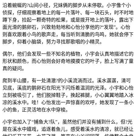
沿着蜿蜒的?山间小径，兄妹俩的脚步从未停歇。小宇像个小
侦探，仔细观察着地上的每一片落叶、每一块石头，时不时地
蹲下身，捡起一颗奇特的松果，或是拨开地上的落叶，露出下
面光滑的鹅卵石，兴致勃勃地和心怡分享他的?“发现”。心怡
则喜欢跟着小鸟的歌声走，每当听到清脆的鸟鸣，她就会停下
脚步，仰着小脑袋，努力寻找那歌唱的小精灵。
偶尔，他们会发现一些不知名的植物，小宇会认真地描述它的
形状和颜色，而心怡则会好奇地摸摸它的叶子，脸上写满了童
真的疑问。
爬到半山腰，有一处清澈?的小溪流淌而过。溪水潺潺，清可
见底，溪底的鹅卵石在阳光下闪烁着温润的光泽。小宇和心怡
立刻被吸引了，他们脱掉鞋子，挽起裤腿，小心翼翼地踏入冰
凉的溪水中。哇！心怡发出一声惊喜的欢呼，她发现了一条小
小的鱼，正灵活地在水中穿梭。
小宇也加入了“捕鱼大?队”，虽然他们并没有捕到什么，但?光
是在溪水中嬉戏，追逐着鱼儿，感受着溪水的清凉，就已经让