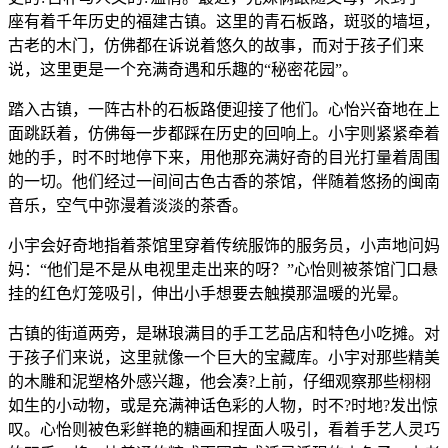
座有着千年历史的福建古镇。这里的青石板路，斑驳的墙垣，
古老的木门，仿佛都在诉说着悠久的故事，而对于孩子们来
说，这里更是一个充满奇遇和乐趣的“秘密花园”。
踏入古镇，一阵古朴的石板路便迎接了他们。心怡兴奋地在上
面跳跃着，仿佛每一步都踩在历史的回响上。小宇则紧紧牵着
她的手，时不时地停下来，用他那充满好奇的目光打量着周围
的一切。他们经过一间间古色古香的茶馆，伴随着悠扬的闽南
音乐，空气中弥漫着淡淡的茶香。
小宇会好奇地指着茶馆里穿着传统服饰的服务员，小声地问妈
妈：“他们是不是从电视里走出来的呀？”心怡则被茶馆门口悬
挂的红色灯笼吸引，伸出小手想要去触摸那温暖的光晕。
古镇的街道两旁，是琳琅满目的手工艺品店和特色小吃摊。对
于孩子们来说，这里就像一个巨大的宝藏库。小宇对那些精美
的木雕和泥塑格外感兴趣，他会凑?上前，仔细观察那些栩栩
如生的小动物，或是充满神话色彩的人物，时不?时地?发出惊
叹。心怡则被色彩鲜艳的糖画和捏面人吸引，看着手艺人灵巧