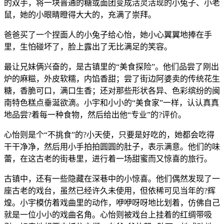
的双手，将一块普通的糖或面团变成活灵活现的小兔子、小老
鼠，她的小眼睛瞪得大大的，充满了崇拜。
爸爸买了一个捏面人的小兔子给心怡，她小心翼翼地捧在手
里，生怕碰坏了，脸上露出了无比满足的笑容。
最让兄妹俩兴奋的，是古镇里的“美食探险”。他们品尝了刚出
炉的麻糍，外皮软糯，内馅香甜；尝了街边阿婆卖的传统花生
糖，香脆可口，满口生香；还对那些形状各异、色彩缤纷的闽
南特色糕点垂涎欲滴。小宇和小小的“美食家”一样，认认真真
地品尝?着每一种食物，然后给出他“专业”的?评价。
心怡则是个“不挑食”的?小天使，只要是好吃的，她都会吃得
干干净净，然后用小手拍拍圆圆的肚子，表示满意。他们的味
蕾，在这古老的街巷里，进行着一场甜蜜而又惊喜的旅行。
古镇中，还有一些隐藏在深巷中的小惊喜。他们偶然发现了一
座古老的戏台，虽然已经许久未使用，但依稀可见当年的?辉
煌。小宇模仿着戏曲里的动作，咿咿呀呀地比划着，仿佛自己
就是一位小小的戏曲名角。心怡则被戏台上挂着的红绸带吸