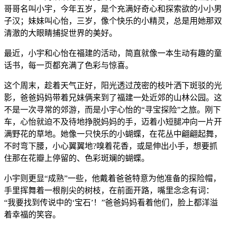
哥哥名叫小宇，今年五岁，是个充满好奇心和探索欲的小小男
子汉；妹妹叫心怡，三岁，像个快乐的小精灵，总是用她那双
清澈的大眼睛捕捉世界的美好。
最近，小宇和心怡在福建的活动，简直就像一本生动有趣的童
话书，每一页都充满了色彩与惊喜。
这个周末，趁着天气正好，阳光透过茂密的枝叶洒下斑驳的光
影，爸爸妈妈带着兄妹俩来到了福建一处近郊的山林公园。这
不是一次寻常的郊游，而是小宇心怡的“寻宝探险”之旅。刚下
车，心怡就迫不及待地挣脱妈妈的手，迈着小短腿冲向一片开
满野花的草地。她像一只快乐的小蝴蝶，在花丛中翩翩起舞，
不时弯下腰，小心翼翼地?嗅着花香，或是伸出小手，想要抓
住那在花瓣上停留的、色彩斑斓的蝴蝶。
小宇则更显“成熟”一些，他戴着爸爸特意为他准备的探险帽，
手里挥舞着一根削尖的树枝，在前面开路，嘴里念念有词：
“我要找到传说中的‘宝石’！”爸爸妈妈看着他们，脸上都洋溢
着幸福的笑容。