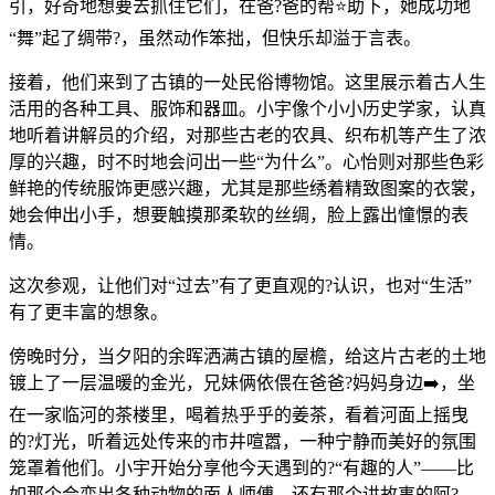
引，好奇地想要去抓住它们，在爸?爸的帮⭐助下，她成功地
“舞”起了绸带?，虽然动作笨拙，但快乐却溢于言表。
接着，他们来到了古镇的一处民俗博物馆。这里展示着古人生
活用的各种工具、服饰和器皿。小宇像个小小历史学家，认真
地听着讲解员的介绍，对那些古老的农具、织布机等产生了浓
厚的兴趣，时不时地会问出一些“为什么”。心怡则对那些色彩
鲜艳的传统服饰更感兴趣，尤其是那些绣着精致图案的衣裳，
她会伸出小手，想要触摸那柔软的丝绸，脸上露出憧憬的表
情。
这次参观，让他们对“过去”有了更直观的?认识，也对“生活”
有了更丰富的想象。
傍晚时分，当夕阳的余晖洒满古镇的屋檐，给这片古老的土地
镀上了一层温暖的金光，兄妹俩依偎在爸爸?妈妈身边➡️，坐
在一家临河的茶楼里，喝着热乎乎的姜茶，看着河面上摇曳
的?灯光，听着远处传来的市井喧嚣，一种宁静而美好的氛围
笼罩着他们。小宇开始分享他今天遇到的?“有趣的人”——比
如那个会变出各种动物的面人师傅，还有那个讲故事的阿?