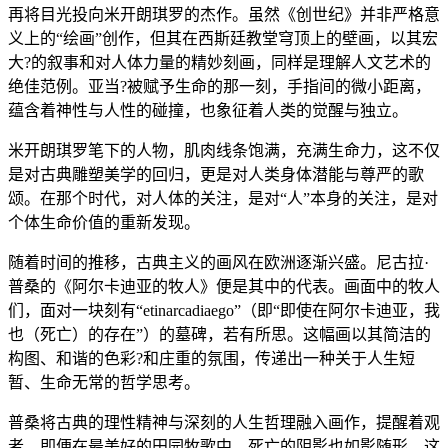
再将目光投向米开朗琪罗的杰作。虽然《创世纪》并非严格意
义上的“绘画”创作，但其在西斯廷教堂穹顶上的壁画，以其宏
大?的叙事和对人体力量的精妙刻画，同样是理解人文艺术的
绝佳范例。亚当?被赋予生命的那一刻，手指间的微小距离，
蕴含着神性与人性的碰撞，也象征着人类的觉醒与独立。
米开朗琪罗笔下的人物，肌肉线条饱满，充满生命力，这不仅
是对古典雕塑美学的回归，更是对人类身体潜能与尊严的歌
颂。在那个时代，对人体的关注，是对“人”本身的关注，是对
个体生命价值的重新发现。
随着时间的推移，古典主义的画风在欧洲逐渐兴盛。尼古拉·
普桑的《阿尔卡迪亚的牧人》便是其中的代表。画面中的牧人
们，面对一块刻有“etinarcadiaego”（即“即使在阿尔卡迪亚，我
也（死亡）的存在”）的墓碑，若有所思。这幅画以其简洁的
构图、和谐的色彩?和庄重的氛围，传递出一种关于人生短
暂、生命无常的哲学思考。
普桑将古典的理性精神与深刻的人生哲理融入画作，提醒着观
者，即便在最美好的田园牧歌中，死亡的阴影也如影随形。这