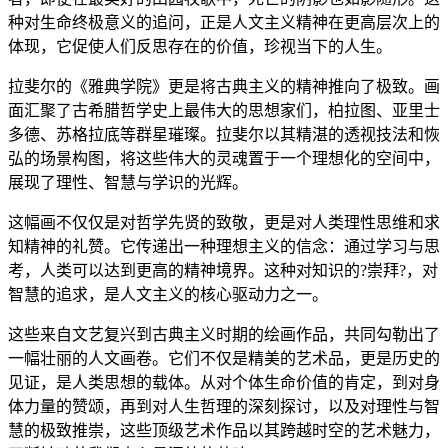
种对生命终极意义的追问，正是人文主义精神在更高层次上的
体现，它促使人们反思存在的价值，珍视当下的人生。
拉斐尔的《雅典学院》更是将古典主义的精神推向了极致。画
面汇聚了古希腊哲学史上最伟大的思想家们，柏拉图、亚里士
多德、苏格拉底等群星璀璨。拉斐尔以其精湛的透视技法和恢
弘的场景构图，将这些伟大的灵魂置于一个理想化的空间中，
展现了理性、智慧与学识的光辉。
这幅画不仅仅是对哲学先贤的致敬，更是对人类理性思维和求
知精神的礼赞。它传递出一种理想主义的信念：通过学习与思
考，人类可以达到更高的精神境界。这种对知识的?崇拜?，对
智慧的追求，是人文主义的核心驱动力之一。
这些来自文艺复兴到古典主义时期的绘画作品，共同勾勒出了
一幅壮丽的人文画卷。它们不仅是精美的艺术品，更是历史的
见证，是人类思想的载体。从对个体生命价值的肯定，到对身
体力量的赞颂，再到对人生哲理的深刻探讨，以及对理性与智
慧的极致推崇，这些顶级艺术作品以其跨越时空的艺术魅力，