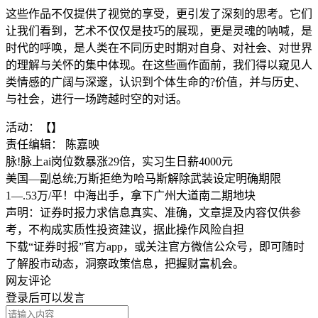
这些作品不仅提供了视觉的享受，更引发了深刻的思考。它们
让我们看到，艺术不仅仅是技巧的展现，更是灵魂的呐喊，是
时代的呼唤，是人类在不同历史时期对自身、对社会、对世界
的理解与关怀的集中体现。在这些画作面前，我们得以窥见人
类情感的广阔与深邃，认识到个体生命的?价值，并与历史、
与社会，进行一场跨越时空的对话。
活动：【】
责任编辑： 陈嘉映
脉!脉上ai岗位数暴涨29倍，实习生日薪4000元
美国—副总统;万斯拒绝为哈马斯解除武装设定明确期限
1—.53万/平！中海出手，拿下广州大道南二期地块
声明：证券时报力求信息真实、准确，文章提及内容仅供参
考，不构成实质性投资建议，据此操作风险自担
下载“证券时报”官方app，或关注官方微信公众号，即可随时
了解股市动态，洞察政策信息，把握财富机会。
网友评论
登录
后可以发言