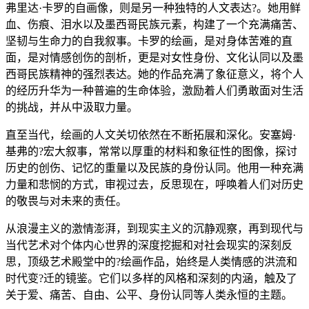
弗里达·卡罗的自画像，则是另一种独特的人文表达?。她用鲜
血、伤痕、泪水以及墨西哥民族元素，构建了一个充满痛苦、
坚韧与生命力的自我叙事。卡罗的绘画，是对身体苦难的直
面，是对情感创伤的剖析，更是对女性身份、文化认同以及墨
西哥民族精神的强烈表达。她的作品充满了象征意义，将个人
的经历升华为一种普遍的生命体验，激励着人们勇敢面对生活
的挑战，并从中汲取力量。
直至当代，绘画的人文关切依然在不断拓展和深化。安塞姆·
基弗的?宏大叙事，常常以厚重的材料和象征性的图像，探讨
历史的创伤、记忆的重量以及民族的身份认同。他用一种充满
力量和悲悯的方式，审视过去，反思现在，呼唤着人们对历史
的敬畏与对未来的责任。
从浪漫主义的激情澎湃，到现实主义的沉静观察，再到现代与
当代艺术对个体内心世界的深度挖掘和对社会现实的深刻反
思，顶级艺术殿堂中的?绘画作品，始终是人类情感的洪流和
时代变?迁的镜鉴。它们以多样的风格和深刻的内涵，触及了
关于爱、痛苦、自由、公平、身份认同等人类永恒的主题。