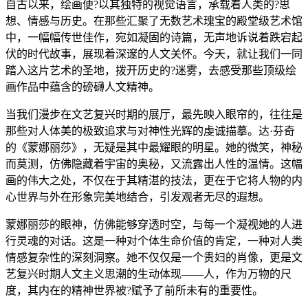
自古以来，绘画便?以其独特的视觉语言，承载着人类的?思
想、情感与历史。在那些汇聚了无数艺术瑰宝的殿堂级艺术馆
中，一幅幅传世佳作，宛如凝固的诗篇，无声地诉说着跌宕起
伏的时代故事，展现着深邃的人文关怀。今天，就让我们一同
踏入这片艺术的圣地，拨开历史的?迷雾，去感受那些顶级绘
画作品中蕴含的磅礴人文精神。
当我们漫步在文艺复兴时期的展厅，最先映入眼帘的，往往是
那些对人体美的极致追求与对神性光辉的虔诚描摹。达·芬奇
的《蒙娜丽莎》，无疑是其中最耀眼的明星。她的微笑，神秘
而莫测，仿佛隐藏着宇宙的奥秘，又流露出人性的温情。这幅
画的伟大之处，不仅在于其精湛的技法，更在于它将人物的内
心世界与外在形象完美地结合，引发观者无尽的遐想。
蒙娜丽莎的眼神，仿佛能够穿透时空，与每一个凝视她的人进
行灵魂的对话。这是一种对个体生命价值的肯定，一种对人类
情感复杂性的深刻洞察。她不仅仅是一个贵妇的肖像，更是文
艺复兴时期人文主义思潮的生动体现——人，作为万物的尺
度，其内在的精神世界被?赋予了前所未有的重要性。