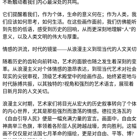
不断触动着我们内心最深处的共鸣。
它们提醒着我们，作为个体，生命的意义何在；作为人类，我
们应该如何思考，如何生活。在这些画作面前，我们仿佛能听
到先哲的低语，感受到历史的回响，从而更深刻地理解“人”的
意义，以及人类文明的伟大与厚重。
情感的洪流，时代的镜鉴——从浪漫主义到现当代的人文关切
随着历史的齿轮向前转动，艺术的面貌也随之发生着深刻的变
革。从浪漫主义对个体情感的激昂表达，到现当代艺术对社会
现实的尖锐审视，顶级艺术殿堂中的绘画作品，始终紧密地与
时代脉搏共振，以其独特的?视角和强烈的艺术语言，展现着
日新月异的人文关切。
浪漫主义时期，艺术家们将目光从宏大的历史叙事转向了个体
的内心世界，尤其是那些强烈而激荡的情感。德拉克洛瓦的
《自由引导人民》便是一幅充满力量的宣言。画面中，自由女
神高举三色旗，率领着各阶层人民跨越战壕，奔向胜利。这幅
画不仅仅是对法国七月革命的描绘，更是对自由、平等、博?