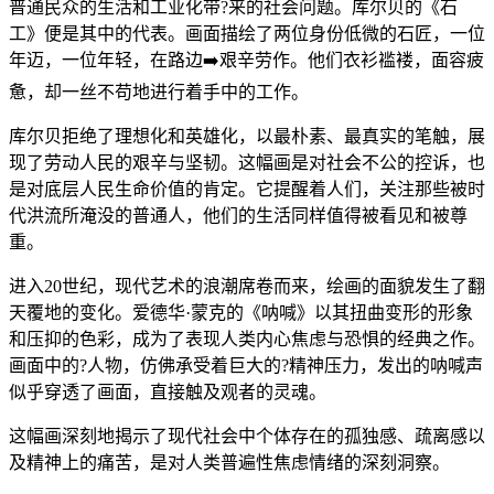
普通民众的生活和工业化带?来的社会问题。库尔贝的《石
工》便是其中的代表。画面描绘了两位身份低微的石匠，一位
年迈，一位年轻，在路边➡️艰辛劳作。他们衣衫褴褛，面容疲
惫，却一丝不苟地进行着手中的工作。
库尔贝拒绝了理想化和英雄化，以最朴素、最真实的笔触，展
现了劳动人民的艰辛与坚韧。这幅画是对社会不公的控诉，也
是对底层人民生命价值的肯定。它提醒着人们，关注那些被时
代洪流所淹没的普通人，他们的生活同样值得被看见和被尊
重。
进入20世纪，现代艺术的浪潮席卷而来，绘画的面貌发生了翻
天覆地的变化。爱德华·蒙克的《呐喊》以其扭曲变形的形象
和压抑的色彩，成为了表现人类内心焦虑与恐惧的经典之作。
画面中的?人物，仿佛承受着巨大的?精神压力，发出的呐喊声
似乎穿透了画面，直接触及观者的灵魂。
这幅画深刻地揭示了现代社会中个体存在的孤独感、疏离感以
及精神上的痛苦，是对人类普遍性焦虑情绪的深刻洞察。