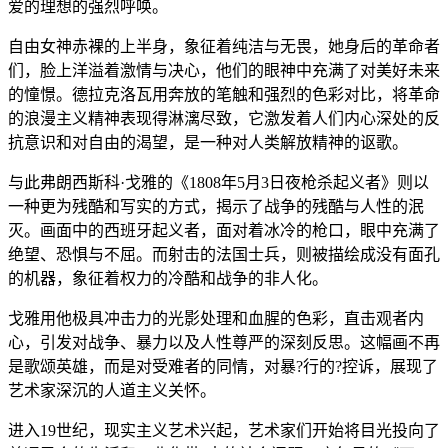
爱的理想的强烈呼唤。
自由女神赤裸的上半身，象征着纯洁与无畏，她身后的革命者
们，脸上洋溢着激情与决心，他们的眼神中充满了对美好未来
的憧憬。德拉克洛瓦用奔放的笔触和强烈的色彩对比，将革命
的浪漫主义精神表现得淋漓尽致，它激发着人们内心深处的反
抗意识和对自由的渴望，是一种对人类解放精神的讴歌。
与此弗朗西斯科·戈雅的《1808年5月3日夜枪杀起义者》则以
一种更为残酷和写实的方式，揭示了战争的残酷与人性的泯
灭。画面中的西班牙起义者，面对着冰冷的枪口，眼中充满了
绝望、恐惧与不屈。而射击的法国士兵，则被描绘成没有面孔
的机器，象征着权力的冷酷和战争的非人化。
戈雅用他极具冲击力的光影处理和血腥的色彩，直击观者内
心，引发对战争、暴力以及人性尊严的深刻反思。这幅画不再
是歌颂英雄，而是对受难者的同情，对暴?行的?控诉，展现了
艺术家深沉的人道主义关怀。
进入19世纪，现实主义艺术兴起，艺术家们开始将目光投向了