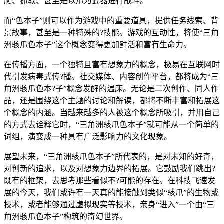
爬、抓取、甚至是以爪为武器进行战斗。
而“色本子”则可以作为游戏中的重要道具，提供任务线索、背
景故事，甚至是一种特殊的?技能。游戏的互动性，将使“三角
洲骇爪色本子”这个概念变得更加鲜活和富有生命力。
在传播方面，一个独特且富有想象力的概念，极易在互联网时
代引发病毒式传?播。社交媒体、内容创作平台，都将成为“三
角洲骇爪色本?子”概念发酵的温床。无论是二次创作、同人作
品，还是围绕这个主题的讨论和解读，都将不断丰富和拓展这
个概念的内涵。当越来越多的人被这个概念所吸引，并用自己
的方式去诠释它时，“三角洲骇爪色本子”就可能从一个简单的
词组，演变成一种具有广泛影响力的文化现象。
展望未来，“三角洲骇爪色本子”所代表的，是对未知的好奇，
对创新的追求，以及对想象力边界的拓展。它鼓励我们跳出?
既有的框架，去思考那些看似不?可能的存在。在科技飞速发
展的今天，我们或许有一天真的能接触到类似“骇爪”的生物或
技术，或者能够通过虚拟现实等技术，亲身“进入”一个由“三
角洲骇爪色本子”构筑的奇幻世界。