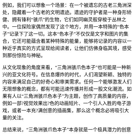
例如，我们可以想象一个场景：在一个被遗忘的古老三角洲深
处，隐藏着一个古老的文明遗迹。遗迹的守护者是一种身形矫
健、拥有锋利“骇爪”的生物，它们如同幽灵般穿梭于丛林之
中。一位探险家偶然发现了这个地方，并用一本特殊的“色本
子”记录下了这一切。这本“色本子”不仅仅是文字和图片的集
合，它还可能蕴含着某种特殊的能量，能够将记录的内容以一
种近乎真实的方式呈现给阅读者，让他们仿佛身临其境，感受
到那份惊险与神秘。
从文化现象的角度来看，“三角洲骇爪色本子”也可能是一种新
兴的亚文化符号。在信息爆炸的时代，人们渴望新颖、独特的
内容来满足自己的好奇心和审美需求。任何一个能够激发人们
无限想象的概念，都有可能迅速传播并形成一股文化潮流。如
果有人以“三角洲骇爪色本子”为主题，创作了高质量的内容，
例如一部?视觉效果出?色的动画短片、一个引人入胜的电子游
戏，或者一本充?满创意的插画集，那么这个概念必将吸引大
量的关注。
总结来说，“三角洲骇爪色本子”本身就是一个极具潜力的创意