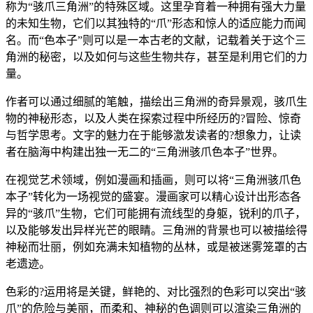
称为“骇爪三角洲”的特殊区域。这里孕育着一种拥有强大力量
的未知生物，它们以其独特的“爪”形态和惊人的适应能力而闻
名。而“色本子”则可以是一本古老的文献，记载着关于这个三
角洲的秘密，以及如何与这些生物共存，甚至是利用它们的力
量。
作者可以通过细腻的笔触，描绘出三角洲的奇异景观，骇爪生
物的神秘形态，以及人类在探索过程中所经历的?冒险、惊奇
与哲学思考。文字的魅力在于能够激发读者的?想象力，让读
者在脑海中构建出独一无二的“三角洲骇爪色本子”世界。
在视觉艺术领域，例如漫画和插画，则可以将“三角洲骇爪色
本子”转化为一场视觉的盛宴。漫画家可以精心设计出形态各
异的“骇爪”生物，它们可能拥有流线型的身躯，锐利的爪子，
以及能够发出异样光芒的眼睛。三角洲的背景也可以被描绘得
神秘而壮丽，例如充满未知植物的丛林，或是被迷雾笼罩的古
老遗迹。
色彩的?运用将是关键，鲜艳的、对比强烈的色彩可以突出“骇
爪”的危险与美丽，而柔和、神秘的色调则可以渲染三角洲的