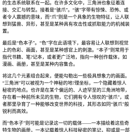
的生态系统联系在一起。在许多文化中，三角洲也象征着连
接、交汇与转型。接着是“骇爪”。“骇”字带有惊悚、恐怖、或
者令人震撼的意味，而“爪”则是一个具象的生物特征，让人联
想到猛兽、异形，甚至是某种具有攻击性或抓取能力的机械装
置。
最后是“色本子”。“色”字在此语境下，最容易让人联想到视觉
上的色彩、画面，甚至是某种感官上的刺激。“本子”则常用于
指代书籍、笔?记本，或者更广泛地，指向一种创作载体，如
漫画、画册，甚至是某种内容集合。
将这几个元素组合起来，便能勾勒出一些极具想象力的画面。
“三角洲”可以被视为一个神秘的地?理坐标，一个隐藏着惊人
秘密的地点。也许是在某个偏远的、人迹罕至的三角洲地带，
存在着一种前所未见的生物，它们拥有令人惊叹的“骇爪”，或
者那里孕育了一种能够改变世界的科技，其形态如同“骇爪”般
锐利而高效。
而“色本子”则可能是记录这一切的载体——一本描绘着这些奇
特生物的画册，一本记载着惊人科技秘密的笔记，抑或是一部