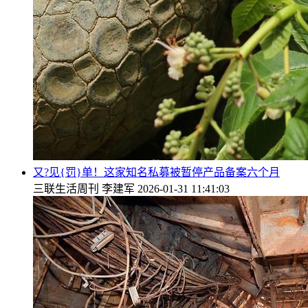
又?见{罚}单！这家知名私募被暂停产品备案六个月
三联生活周刊
李建军
2026-01-31 11:41:03