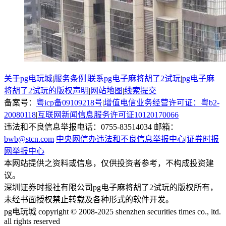
关于pg电玩城
|
服务条例
|
联系pg电子麻将胡了2试玩
|
pg电子麻
将胡了2试玩的版权声明
|
网站地图
|
线索提交
备案号：
粤icp备09109218号
|
增值电信业务经营许可证：粤b2-
20080118
|
互联网新闻信息服务许可证10120170066
违法和不良信息举报电话：0755-83514034 邮箱：
bwb@stcn.com
中央网信办违法和不良信息举报中心
|
证券时报
网举报中心
本网站提供之资料或信息，仅供投资者参考，不构成投资建
议。
深圳证券时报社有限公司pg电子麻将胡了2试玩的版权所有，
未经书面授权禁止转载及各种形式的软件开发。
pg电玩城 copyright © 2008-2025 shenzhen securities times co., ltd.
all rights reserved