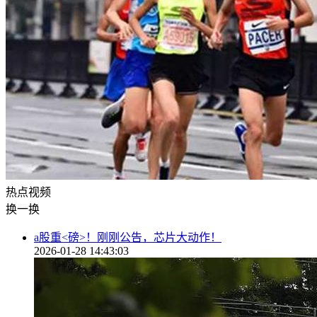
热点
视频
换一换
a股重<磅>！刚刚公告，芯片大动作！
2026-01-28 14:43:03