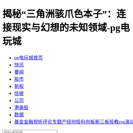
揭秘“三角洲骇爪色本子”：连
接现实与幻想的未知领域-pg电
玩城
pg电玩城首页
快讯
要闻
股市
新股
信披
公司
港美股
数据
基金
金融
视听
评论
专题
产经
创投
科创板
新三板
投教
esg
滚