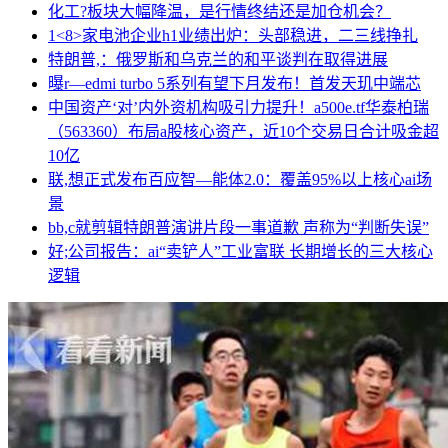
化工?板块大幅降温，是行情终结还是加仓机会？
1<8>家电池企业h1业绩出炉：头部稳进，二三线挣扎
特朗普,：俄罗斯和乌克兰的和平谈判在取得进展
曝r—edmi turbo 5系列有望下月发布！首发天玑中端芯
中国资产‘对’内外资机构吸引力提升！a500e.tf华泰柏瑞
（563360）布局a股核心资产，近10个交易日合计吸金超
10亿
联,想正式发布百应智—能体2.0：覆盖95%以上核心ai场
景
bb,c就剪辑特朗普演讲片段一事道歉 声称为“判断失误”
好;公司报告：ai“卖铲人”工业富联 长期增长的三大核心
逻辑