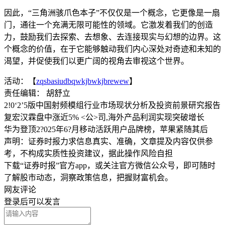
因此，“三角洲骇爪色本子”不仅仅是一个概念，它更像是一扇
门，通往一个充满无限可能性的领域。它激发着我们的创造
力，鼓励我们去探索、去想象、去连接现实与幻想的边界。这
个概念的价值，在于它能够触动我们内心深处对奇迹和未知的
渴望，并促使我们以更广阔的视角去审视这个世界。
活动：【
zqsbasiudbqwkjbwkjbrewew
】
责任编辑： 胡舒立
2!0‘2’5版中国射频模组行业市场现状分析及投资前景研究报告
复宏汉霖盘中涨近5% <公>司,海外产品利润实现突破增长
华为登顶2?025年6?月移动活跃用户品牌榜，苹果紧随其后
声明：证券时报力求信息真实、准确，文章提及内容仅供参
考，不构成实质性投资建议，据此操作风险自担
下载“证券时报”官方app，或关注官方微信公众号，即可随时
了解股市动态，洞察政策信息，把握财富机会。
网友评论
登录
后可以发言