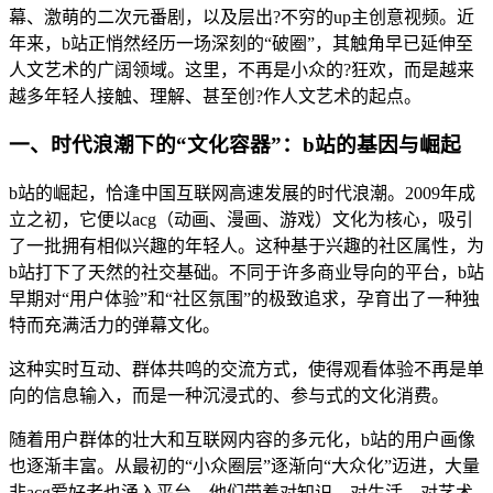
幕、激萌的二次元番剧，以及层出?不穷的up主创意视频。近
年来，b站正悄然经历一场深刻的“破圈”，其触角早已延伸至
人文艺术的广阔领域。这里，不再是小众的?狂欢，而是越来
越多年轻人接触、理解、甚至创?作人文艺术的起点。
一、时代浪潮下的“文化容器”：b站的基因与崛起
b站的崛起，恰逢中国互联网高速发展的时代浪潮。2009年成
立之初，它便以acg（动画、漫画、游戏）文化为核心，吸引
了一批拥有相似兴趣的年轻人。这种基于兴趣的社区属性，为
b站打下了天然的社交基础。不同于许多商业导向的平台，b站
早期对“用户体验”和“社区氛围”的极致追求，孕育出了一种独
特而充满活力的弹幕文化。
这种实时互动、群体共鸣的交流方式，使得观看体验不再是单
向的信息输入，而是一种沉浸式的、参与式的文化消费。
随着用户群体的壮大和互联网内容的多元化，b站的用户画像
也逐渐丰富。从最初的“小众圈层”逐渐向“大众化”迈进，大量
非acg爱好者也涌入平台，他们带着对知识、对生活、对艺术