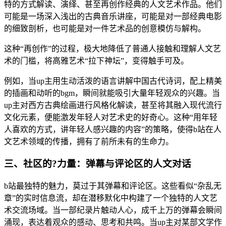
特的方式解读、演绎、甚至再创作经典的人文艺术作品。他们
可能是一场深入浅出的古典音乐讲座，可能是对一部经典电影
的细致剖析，也可能是对一件艺术品的创意模仿与解构。
这种“再创作”的过程，极大地降低了普通人接触和理解人文艺
术的门槛，将高雅艺术“拉下神坛”，变得触手可及。
例如，当up主用生动活泼的语言讲解中国古代诗词，配上精美
的插画和动听的bgm，瞬间就能吸引大量年轻观众的兴趣。当
up主对西方古典绘画进行风格化解读，甚至将其融入现代流行
文化元素，便能激发年轻人对艺术史的好奇心。这种“用年轻
人喜欢的方式，讲年轻人感兴趣的内容”的策略，使得b站在人
文艺术领域的传播，拥有了前所未有的生命力。
三、社区的?力量：弹幕与评论区的人文对话
b站最独特的魅力，莫过于其弹幕和评论区。这些看似“杂乱无
章”的实时信息流，却在潜移默化中构建了一个独特的人文艺
术交流场域。当一部纪录片触动人心，成千上万的弹幕会瞬间
涌现，表达着观众的感动、思考和共鸣。当up主对某部文学作