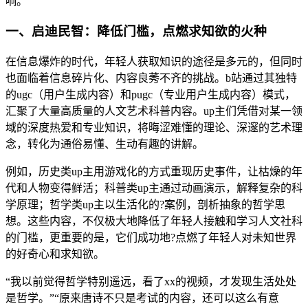
响。
一、启迪民智：降低门槛，点燃求知欲的火种
在信息爆炸的时代，年轻人获取知识的途径是多元的，但同时
也面临着信息碎片化、内容良莠不齐的挑战。b站通过其独特
的ugc（用户生成内容）和pugc（专业用户生成内容）模式，
汇聚了大量高质量的人文艺术科普内容。up主们凭借对某一领
域的深度热爱和专业知识，将晦涩难懂的理论、深邃的艺术理
念，转化为通俗易懂、生动有趣的讲解。
例如，历史类up主用游戏化的方式重现历史事件，让枯燥的年
代和人物变得鲜活；科普类up主通过动画演示，解释复杂的科
学原理；哲学类up主以生活化的?案例，剖析抽象的哲学思
想。这些内容，不仅极大地降低了年轻人接触和学习人文社科
的门槛，更重要的是，它们成功地?点燃了年轻人对未知世界
的好奇心和求知欲。
“我以前觉得哲学特别遥远，看了xx的视频，才发现生活处处
是哲学。”“原来唐诗不只是考试的内容，还可以这么有意