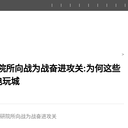
丨
丨
丨
丨
丨
丨
丨
丨
丨
>
院所向战为战奋进攻关:为何这些
电玩城
研院所向战为战奋进攻关