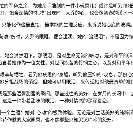
繁忙的军务之余，为她亲手雕刻的一件小玩意儿；或许是听到?他
?，饱含深情的“礼物”出现时，大乔的心，也会像初春的溪水
，只能化作这最直接、最本能的生理反应，来诉说她心底的波澜
鸣与哀?伤时，大乔的眼眶，便会湿润。她的“流眼泪”，不是因为
庭，她会潸然泪下。那眼泪，是对生命无常的叹息，是对和平的
饱含着她作为一位女性，对世间疾苦的怜悯之心，以及对和平年代
艰辛与牺牲。看到他疲惫的?身躯，听到他压抑的?叹息，那份
替他分担战场的硝烟，但她可以用眼泪，来传递她对他最真挚的慰
或是那些温馨甜蜜的瞬间。那些过往的美好，在岁月的长河中，
。这是一种带着甜味的眼泪，一种对情感的深深眷恋。
了同一个主题：她对“心动”的极致体验。无论是对生活美好的纯
吟诗作赋的大家闺秀，也不像那些只知哭哭啼啼的怨妇。