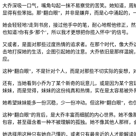
大乔深吸一口气，嘴角勾起一抹不易察觉的苦笑。她知道，周
显得有些笨拙。那“翻白眼”，并非是嫌弃，而是心中涌起的，
她会轻轻地?走到书房，接过他手中的笔，耐心地帮他修正，然后
也知道?你有多‘那个’，所以我才更想把你揽入怀中”的信号。
又或者，是面对那些过度热情的追求者。在那个时代，像大乔
击地打探她的生活，企图引起她的注意。大乔依旧是那样温婉
应。
这种“翻白眼”，不是针对个人，而是对那些不切实际的妄想
还有，当她看到小乔为了某个新奇的玩意儿，或是因为某个宫
妹妹，而是觉得，妹妹的这份纯真和热情，实在是太容易被外
她希望妹妹能多一份沉稳，少一份冲动。但这种“翻白眼”，也
这种“翻白眼”的背后，是大乔丰富而细腻的内心世界。她不像
包容，甚至蕴含着一种不被理解的孤独。她不像其他人那样，
她选择用这种只有她自己懂的，或者只有最亲近的人才能解读