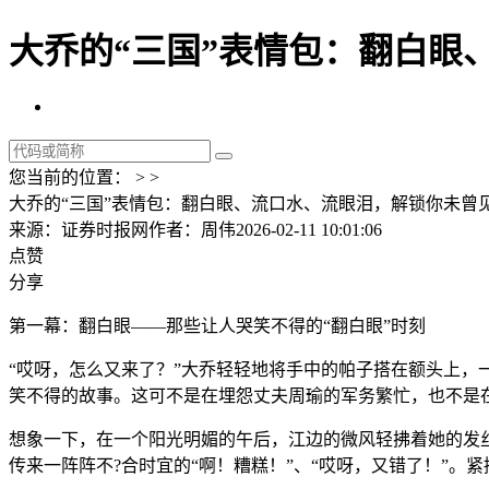
大乔的“三国”表情包：翻白眼
您当前的位置： > >
大乔的“三国”表情包：翻白眼、流口水、流眼泪，解锁你未曾
来源：证券时报网
作者：周伟
2026-02-11 10:01:06
点赞
分享
第一幕：翻白眼——那些让人哭笑不得的“翻白眼”时刻
“哎呀，怎么又来了？”大乔轻轻地将手中的帕子搭在额头上，
笑不得的故事。这可不是在埋怨丈夫周瑜的军务繁忙，也不是在
想象一下，在一个阳光明媚的午后，江边的微风轻拂着她的发
传来一阵阵不?合时宜的“啊！糟糕！”、“哎呀，又错了！”。