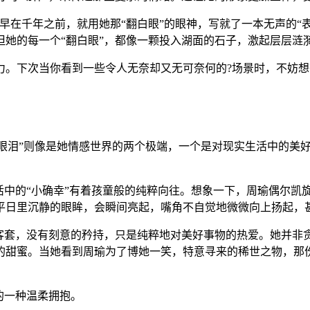
早在千年之前，就用她那“翻白眼”的眼神，写就了一本无声的“
她的每一个“翻白眼”，都像一颗投入湖面的石子，激起层层涟
力。下次当你看到一些令人无奈却又无可奈何的?场景时，不妨
“流眼泪”则像是她情感世界的两个极端，一个是对现实生活中的
活中的“小确幸”有着孩童般的纯粹向往。想象一下，周瑜偶尔凯
平日里沉静的眼眸，会瞬间亮起，嘴角不自觉地微微向上扬起，
的客套，没有刻意的矜持，只是纯粹地对美好事物的热爱。她并非
的甜蜜。当她看到周瑜为了博她一笑，特意寻来的稀世之物，那份
的一种温柔拥抱。