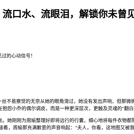
、流口水、流眼泪，解锁你未曾见
见过的心动信号！
一丝不易察觉的无奈从她的眼角滑过，她没有发出声响，但那微
抱怨小乔的偶尔调皮，而是一种更深层次，更触及灵魂的“翻白
丝。她刚刚为周瑜整理好即将远行的行囊，细心地将每件衣物都
紧接着，周瑜那充满歉意的声音响起：“夫人，你看，这地图又被