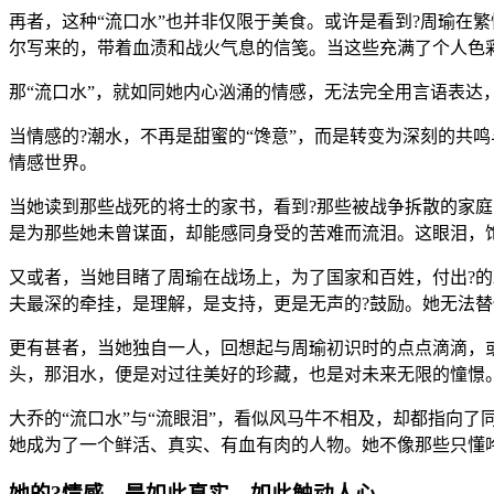
再者，这种“流口水”也并非仅限于美食。或许是看到?周瑜在
尔写来的，带着血渍和战火气息的信笺。当这些充满了个人色彩
那“流口水”，就如同她内心汹涌的情感，无法完全用言语表达
当情感的?潮水，不再是甜蜜的“馋意”，而是转变为深刻的共
情感世界。
当她读到那些战死的将士的家书，看到?那些被战争拆散的家
是为那些她未曾谋面，却能感同身受的苦难而流泪。这眼泪，
又或者，当她目睹了周瑜在战场上，为了国家和百姓，付出?的
夫最深的牵挂，是理解，是支持，更是无声的?鼓励。她无法
更有甚者，当她独自一人，回想起与周瑜初识时的点点滴滴，
头，那泪水，便是对过往美好的珍藏，也是对未来无限的憧憬
大乔的“流口水”与“流眼泪”，看似风马牛不相及，却都指向
她成为了一个鲜活、真实、有血有肉的人物。她不像那些只懂
她的?情感，是如此真实，如此触动人心。