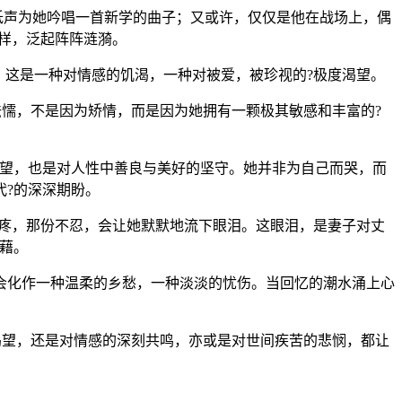
低声为她吟唱一首新学的曲子；又或许，仅仅是他在战场上，偶
一样，泛起阵阵涟漪。
。这是一种对情感的饥渴，一种对被爱，被珍视的?极度渴望。
怯懦，不是因为矫情，而是因为她拥有一颗极其敏感和丰富的?
渴望，也是对人性中善良与美好的坚守。她并非为自己而哭，而
?的深深期盼。
心疼，那份不忍，会让她默默地流下眼泪。这眼泪，是妻子对丈
藉。
会化作一种温柔的乡愁，一种淡淡的忧伤。当回忆的潮水涌上心
粹渴望，还是对情感的深刻共鸣，亦或是对世间疾苦的悲悯，都让