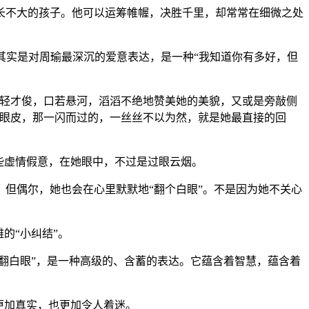
长不大的孩子。他可以运筹帷幄，决胜千里，却常常在细微之处
，其实是对周瑜最深沉的爱意表达，是一种“我知道你有多好，但
年轻才俊，口若悬河，滔滔不绝地赞美她的美貌，又或是旁敲侧
的眼皮，那一闪而过的，一丝丝不以为然，就是她最直接的回
些虚情假意，在她眼中，不过是过眼云烟。
但偶尔，她也会在心里默默地“翻个白眼”。不是因为她不关心
的“小纠结”。
翻白眼”，是一种高级的、含蓄的表达。它蕴含着智慧，蕴含着
更加真实，也更加令人着迷。