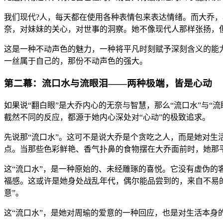
我们现代?人，每天都在使用各种表情包来表达情绪。而大乔，
奈，对妹妹的关心，对世事的洞察。她不像现代人那样张扬，但
这是一种不动声色的魅力，一种将平凡时刻赋予深刻含义的能
一丝属于自己的，那份不动声色的强大。
第二幕：流口水与流眼泪——两种极端，皆是心动
如果说“翻白眼”是大乔内心的无奈与智慧，那么“流口水”与
截然不同的反应，都源于她内心深处对“心动”的极致追求。
先说那“流口水”。这可不是说大乔是个贪吃之人，而是她对生
点。当那些色彩鲜艳、香气扑鼻的食物摆在大乔面前时，她那
这“流口水”，是一种原始的、未经雕琢的喜悦。它没有虚伪
福感。这或许是她身处战乱年代，偶尔能品尝到的，来自不易
意”。
这“流口水”，是她对周瑜的爱意的一种回应，也是对生活本身