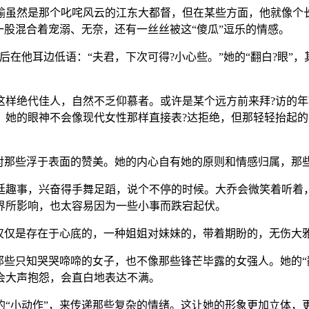
瑜虽然是那个叱咤风云的江东大都督，但在某些方面，他就像个
一股混合着宠溺、无奈，还有一丝丝被这“傻瓜”逗乐的情感。
在他耳边低语：“夫君，下次可得?小心些。”她的“翻白?眼”
这样绝代佳人，自然不乏仰慕者。或许是某个远方前来拜?访的
，她的眼神不会像现代女性那样直接表?达拒绝，但那轻轻抬起
，对那些浮于表面的赞美。她的内心自有她的原则和情感归属，那
廷趣事，兴奋得手舞足蹈，说个不停的时候。大乔会微笑着听着，
界所影响，也太容易因为一些小事而跌宕起伏。
仅仅是存在于心底的，一种姐姐对妹妹的，带着期盼的，无伤大雅
那些只知哭哭啼啼的女子，也不像那些锋芒毕露的女强人。她的“
会大声抱怨，会直白地表达不满。
的“小动作”，来传递那些复杂的情绪。这让她的形象更加立体，