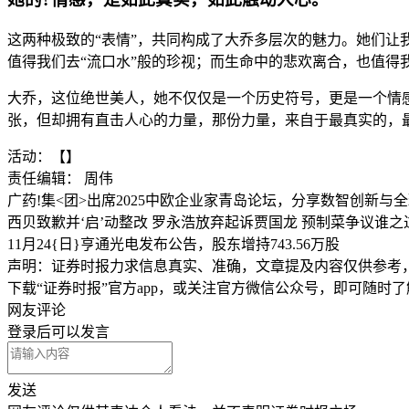
这两种极致的“表情”，共同构成了大乔多层次的魅力。她们
值得我们去“流口水”般的珍视；而生命中的悲欢离合，也值得我
大乔，这位绝世美人，她不仅仅是一个历史符号，更是一个情感
张，但却拥有直击人心的力量，那份力量，来自于最真实的，
活动：【】
责任编辑： 周伟
广药!集<团>出席2025中欧企业家青岛论坛，分享数智创新与
西贝致歉并‘启’动整改 罗永浩放弃起诉贾国龙 预制菜争议谁之
11月24{日}亨通光电发布公告，股东增持743.56万股
声明：证券时报力求信息真实、准确，文章提及内容仅供参考
下载“证券时报”官方app，或关注官方微信公众号，即可随时
网友评论
登录
后可以发言
发送