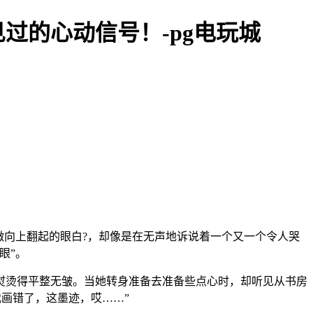
过的心动信号！-pg电玩城
微向上翻起的眼白?，却像是在无声地诉说着一个又一个令人哭
眼”。
熨烫得平整无皱。当她转身准备去准备些点心时，却听见从书房
我画错了，这墨迹，哎……”