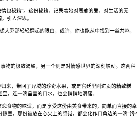
表情包秘籍”。这份秘籍，记录着她对周瑜的爱，对生活的无
漪，引人深思。
想想大乔那轻轻翻起的眼白，或许，你也能从中找到一丝共鸣，
美好事物的极致渴望，另一个则是对情感世界的深刻触动。这两种
旋归来，带回了异域的珍奇水果，或是宫廷里刚进贡的精致糕
甚至，连一滴晶莹的口水，也会悄悄地滑落。
贪恋食物的味道，而是享受这份由美食带来的，简单而直接的幸
惊喜，那份被放在心尖上的感觉，都会化作口角边的一滴“馋?