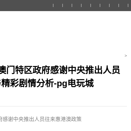
丨
丨
丨
丨
丨
丨
丨
丨
丨
>
澳门特区政府感谢中央推出人员
精彩剧情分析-pg电玩城
府感谢中央推出人员往来惠港澳政策