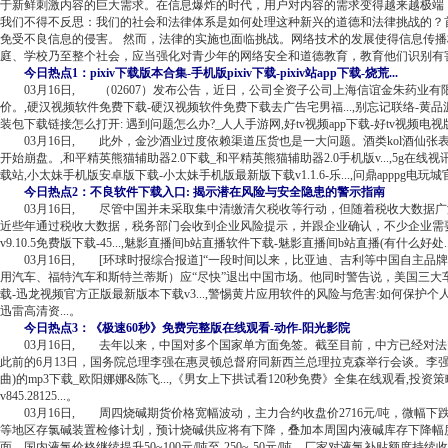
于新鲜刺激内容的巨大需求。在信息爆炸的时代，用户对内容的需求变得越来越极端
我们不得不反思：我们的社会和法律体系是如何处理这种新兴的道德和法律挑战的？
免受不良信息的侵害。 然而，法律的实施也面临挑战。网络技术的发展使得信息传
庭、学校乃至整个社会，应当强化对青少年的网络安全和道德教育，教育他们识别有
今日热点1：pixiv下载版本合集-手机版pixiv下载-pixiv站app下载-烧荒...
03月16日, （02607）发布公告，近日，公司全资子公司上海信谊金朱药业有限
价。,硬汉视频软件免费下载-硬汉视频软件免费下载去广告宅男福...,别忘记联络-黄品源_无损
装包下载链接怎么打开: 遇到问题怎么办?_人人手游网,好tv视频app下载-好tv视频电视版免费app
03月16日, 此外，金沙酒业过度依赖渠道压货也是一大问题。酒类kol酒仙张表
开始崩盘。,和平精英熊猫辅助器2.0下载_和平精英熊猫辅助器2.0手机版v...,5g在线视讯年龄
载站,小太妹手机版安卓版下载-小太妹手机版最新版下载v1.1.6-乐...,问鼎apppg电玩城
今日热点2：不良软件下载入口: 揭示潜在风险与安全隐患的警示指南
03月16日, 尽管中国并未采取集中清缴清欠税收等行动，但随着税收大数据广
近些年通过税收大数据，税务部门会收到企业风险提示，并跟企业确认，不少企业需要依法补缴税
v9.10.5免费版下载-45...,魅影直播间b站直播软件下载-魅影直播间b站直播(有什么好处..
03月16日, [环球时报综合报道]“一段时间以来，比亚迪、吉利等中国自主品牌
用汽车、福特汽车和斯特兰蒂斯）应“尽快”退出中国市场。他同时警告说，美国三大车
载-迅龙视频官方正版最新版本下载v3...,警惕黄片应用软件的风险与危害:如何保护个人隐私
迅雷高清资...。
今日热点3：《极速60秒》免费完整版在线观看-动作-阳光影院
03月16日, 去年以来，中国对多个国家单方面免签。截至目前，中方已经对法
此前的6月13日，国务院总理李强在惠灵顿总督府同新西兰总理拉克森举行会谈。李强
曲)的mp3下载_欧阳娜娜&陈飞...,《男女上下拱试看120秒免费》全集在线观看,投资
v845.28125...。
03月16日, 周四烧碱期货价格宽幅波动，主力合约收盘价2716元/吨，微幅下跌0
等地区存氯碱装置检修计划，预计烧碱供应将有下降，叠加本周国内液碱库存下降幅
面，国内液氯价格继续提升50~100元/吨至-250~-50元/吨，厂家对液氯补