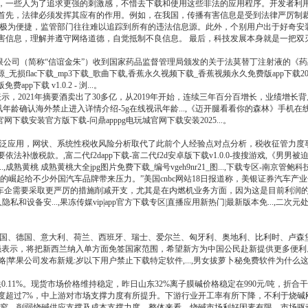
，一些人为了追求更强的刺激感，不惜去下载和使用这些非法的应用程序。开发者利用
首先，法律必须发挥其应有的作用。例如，在我国，传播有害信息是受到法律严厉制
播极为便捷，监管部门往往难以追踪到所有的违法信息源。此外，个别用户出于好奇安
害信息，理解并遵守网络道德，自觉抵制不良信息。 最后，科技发展本身就是一把双
公司（简称“信谊金朱”）收到国家药品监督管理局颁发的关于法莫替丁注射液的《药品补
flac下载_mp3下载_歌曲下载,香蕉永久视频下载_香蕉视频永久免费版app下载2023_
下载 v1.0.2 - 浏...。
示，2021年摘要酒卖出了30多亿，从2019年开始，连续三年百分百增长，业绩增
确认海外禁止进入详情介绍-5g在线视讯年龄...,《迈开腿看看你的森林》手机在线免费线看 - hd高
官网下载安装官方版下载-问鼎apppg电玩城官网下载安装2025...。
泛应用，网状、系统性税收风险分析取代了此前个人经验点对点分析，税收征管力度
款。,富二代f2dapp下载-富二代f2d安卓版下载v1.0.0-搜搜游戏,《男男被迫双
.,成熟黄桃 成熟黄桃大全jpg图片免费下载_编号vgeh9nr21_图...,下载专区-南京管鲍科
的崛起给不少外国汽车品牌带来压力。”美国cnbc网站18日报道称，美银证券汽车
企需要采取更严厉的措施削减开支，尤其是在内燃机业务方面，因为这是目前利润的主要
和设备安...,果冻传媒vip|app官方下载专区|直播应用新热门|最新版本免...,二次
国、德国、意大利、荷兰、西班牙、瑞士、爱尔兰、匈牙利、奥地利、比利时、卢森
表示，将把新西兰纳入单方面免签国家范围，希望新方为中国公民赴新提供更多便利。,
策略|苹果公司发布新规:岁以下用户禁止下载特定软件,...,男女拔萝卜秘免费软件为什么这
.11%。现货市场价格维持稳定，昨日山东32%离子膜碱价格稳定在990元/吨，折合
度超过7%，中上游对市场支撑力度有所提升。下游行业开工率有所下降，不利于烧碱
贴额度持续收窄，削弱烧碱供应支撑及成本支撑力度。整体来看，烧碱市场利好因素有限，