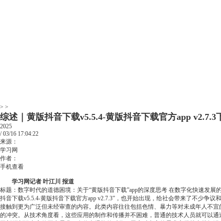
> >
综述｜黄版抖音下载v5.5.4-黄版抖音下载官方app v2.7.3
2025
/
03/16
17:04:22
来源：
学习网
作者：
手机查看
学习网记者 叶江川 报道
标题：数字时代的道德困境：关于“黄版抖音下载”app的深度思考 在数字化快速
抖音下载v5.5.4-黄版抖音下载官方app v2.7.3”，也开始出现，给社会带
接触到更为广泛但未经审查的内容。此类内容往往包括色情、暴力等对未成年人不宜
的冲突。从技术角度看，这些应用的制作和传播并不困难，普通的技术人员就可以通