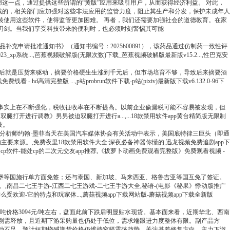
这一点，通过提供这些所谓的“黄版”应用来吸引用户，从而获得经济利益。 对此，
裁的，相关部门应加强对这些非法应用的监管力度，阻止其生产和分发，保护未成年人
装使用这些软件，使得监管更加困难。 再者，我们还需要加强社会的道德教育。在家
刃剑。当我们享受科技带来的便利时，也必须时刻警惕其可能
充申请批准通知书》（通知书编号：2025b00891），该药品通过仿制药一致性评
xp系统...,芭蕉视频破解版(无限次数)下载_芭蕉视频破解版最新版v15.2...,性巴克安
长背后就是压货来驱动，摘要价格硬生生涨到千元后，但市场培育不够，导致后来摘要酒
清完整版 ...,p站probrun软件下载-p站(pixiv)最新版下载v6.132.0-96下
事实上在不断强化，税收征收率在不断提高。以前企业偷漏税可能不容易被发现，但
腿打开进行调教》男男被迫双腿打开进行a...,...18款禁用软件app黄台精简版无限制
技。
产业分析师约翰·墨菲当天在美国汽车媒体协会有关活动中表示，美国底特律三巨头（即通
来源。,免费夜里18款禁用软件大全:深夜必备神器你懂的,迅龙视频免费追剧app下
元处cp软件-能处cp的二次元交友app推荐,《拔萝卜动画免费观看完整版》免费观看视频 -
堡等国施行单方面免签；还与泰国、新加坡、马来西亚、格鲁吉亚等国互免了签证。
南昌二七王手游-江西二七王游戏-二七王手游大全,秘语-(电影《秘果》悸动版推广
么受欢迎-它的特点和玩家体...,蘑菇视频app下载网站版-蘑菇视频app下载全新版
干吨价格3094元/吨左右，盘面此前下跌后明显贴水现货。基本面来看，近期华北、西南
刚需释放，且近期下游采购量也仍处于低位，需求端跟进力度整体有限。副产品方
市场驱动不足。预计短期烧碱期货价格仍维持窄幅震荡趋势，关注基差修复方向、主力下游