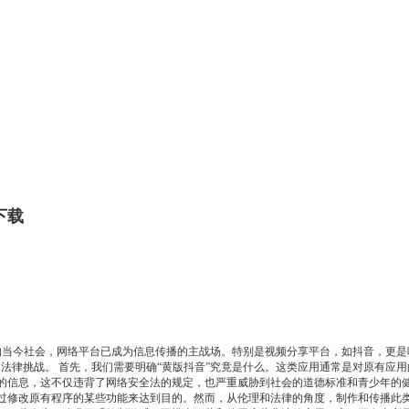
下载
发展的当今社会，网络平台已成为信息传播的主战场。特别是视频分享平台，如抖音，更
来了不少争议和法律挑战。 首先，我们需要明确“黄版抖音”究竟是什么。这类应用通常是对
的信息，这不仅违背了网络安全法的规定，也严重威胁到社会的道德标准和青少年的健
过修改原有程序的某些功能来达到目的。然而，从伦理和法律的角度，制作和传播此类