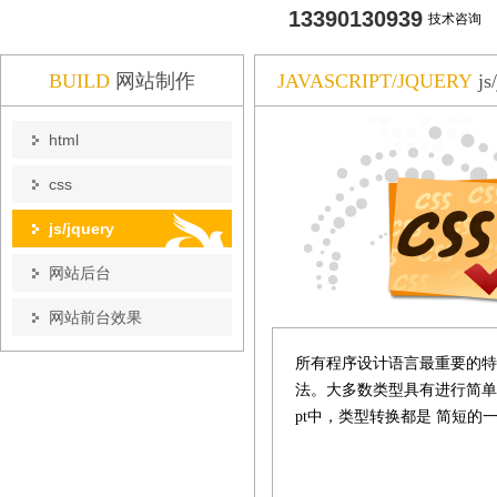
13390130939
技术咨询
BUILD
网站制作
JAVASCRIPT/JQUERY
js
html
css
js/jquery
网站后台
网站前台效果
所有程序设计语言最重要的特征
法。大多数类型具有进行简单转
pt中，类型转换都是 简短的