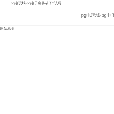
微信公众平台及微pg电玩城官
pg电玩城-pg电子麻将胡了2试玩
网 · 微信小程序开发 · html5响
pg电玩城-pg
应式开发 · 手机网站建设 ·
网站地图
app/ios应用开发。
VIEW