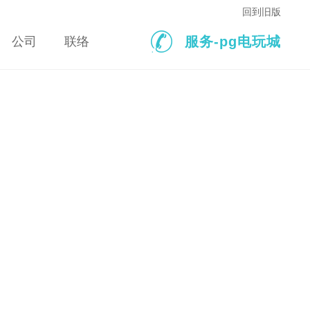
回到旧版
开发 · 企业品牌pg电玩城官网 ·
seo搜索引擎优化 · 微信活动营
服务-pg电玩城
公司
联络
营销型网站策划 · 电子政务门户
销 · 互联网广告投放 · 网站安全
· 专题网站创意设计 · 电商/门户
运维 · 网络营销与信息化。
网站平台。
VIEW
VIEW