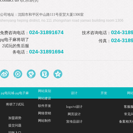
公司地址：沈阳市和平区中山路111号亚贸大厦1306室
shenyang heping district, no.111 zhongshan road yamao building room 1306
024-31891674
024-318
免费咨询电话：
技术咨询电话：
pg电子麻将胡了
024-318
传真：
2试玩的售后服
024-31891694
务电话：
网站策划
pg电玩城-pg电子麻
设计
开发
网
网站建设
将胡了2试玩
软件开发
logo/vi设计
客服
网络营销
网页设计
常见问
加盟易势
网站制作
宣传品设计
备案相关
提交问题
旧版入口