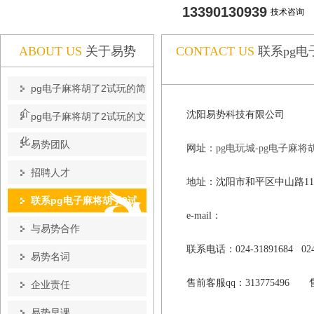
13390130939
技术咨询
ABOUT US
关于易势
CONTACT US
联系pg电
pg电子麻将胡了2试玩的简
介
沈阳易势科技有限公司
pg电子麻将胡了2试玩的文
化
易势团队
网址：
pg电玩城-pg电子麻将
招聘人才
地址：沈阳市和平区中山路111
联系pg电子麻将胡了2试
e-mail：
玩
与易势合作
联系电话：024-31891684 02
易势名词
售前客服qq：313775496 售
企业责任
易势早课