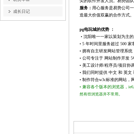
尖的软件开发人员。易势团队掌握.ne
服务：
用心服务是易势公司一
成长日记
造最大价值双赢的合作方式。
pg电玩城的优势 ：
•
沈阳唯一一家以策划为主的
•
5
年时间里服务超过
500
家
• 拥有自主研发网站管理系统
• 公司专注于
网站制作开发
5
• 美工设计师/程序员/项目
• 我们同时提供
中文
和
英文
• 制作符合w3c标准的网站，
• 兼容各个版本的浏览器，ie6,ie7,
然有些浏览器并不常用
。