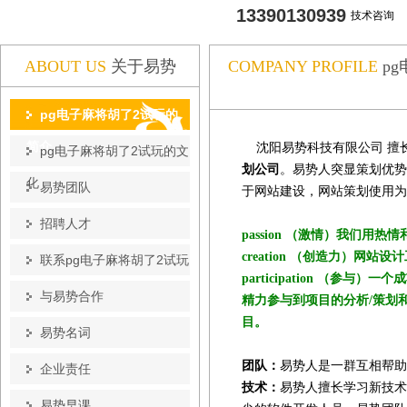
13390130939
技术咨询
ABOUT US
关于易势
COMPANY PROFILE
p
pg电子麻将胡了2试玩的
简介
沈阳易势科技有限公司 擅
pg电子麻将胡了2试玩的文
划公司
。易势人突显策划优势
化
易势团队
于网站建设，网站策划使用为
招聘人才
passion （激情）我们用
creation （创造力）
联系pg电子麻将胡了2试玩
participation （
与易势合作
精力参与到项目的分析/策划
目。
易势名词
团队：
易势人是一群互相帮助
企业责任
技术：
易势人擅长学习新技术
易势早课