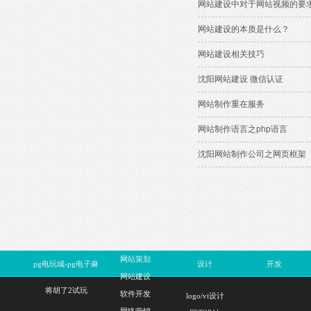
网站建设中对于网站视频的要
网站建设的本质是什么？
网站建设相关技巧
沈阳网站建设 微信认证
网站制作重在服务
网站制作语言之php语言
沈阳网站制作公司之网页框架
网站策划
pg电玩城-pg电子麻
设计
开发
网站建设
将胡了2试玩
软件开发
logo/vi设计