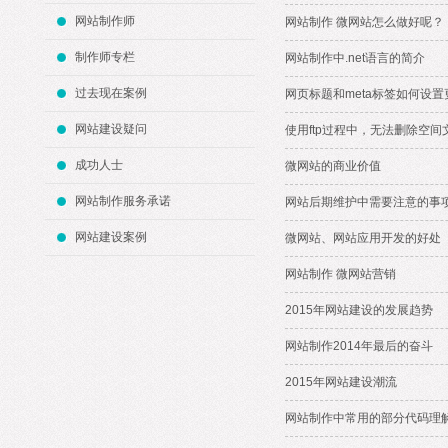
网站制作师
网站制作 微网站怎么做好呢？
制作师专栏
网站制作中.net语言的简介
过去现在案例
网页标题和meta标签如何设
网站建设疑问
使用ftp过程中，无法删除空
成功人士
微网站的商业价值
网站制作服务承诺
网站后期维护中需要注意的事
网站建设案例
微网站、网站应用开发的好处
网站制作 微网站营销
2015年网站建设的发展趋势
网站制作2014年最后的奋斗
2015年网站建设潮流
网站制作中常用的部分代码理