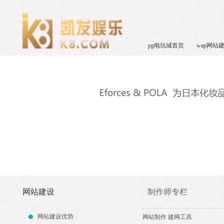
pg电玩城首页
wap网站
网站建设
制作师专栏
网站建设优势
网站制作 建网工具