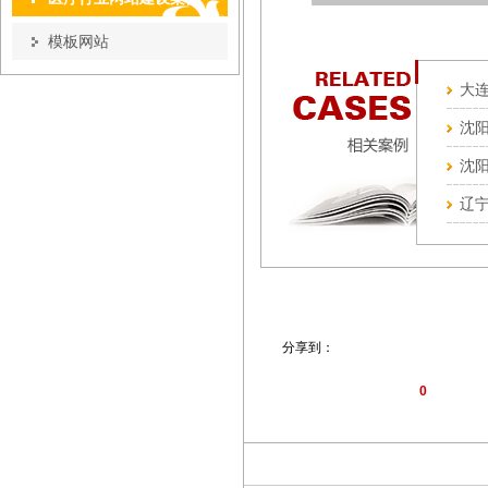
模板网站
大
沈
沈
辽宁
分享到：
0