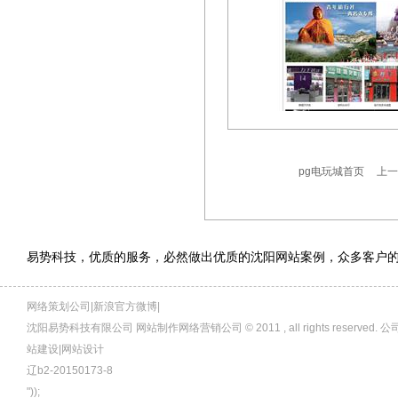
pg电玩城首页
上一
易势科技，优质的服务，必然做出优质的沈阳网站案例，众多客户
网络策划公司|新浪官方微博|
沈阳易势科技有限公司 网站制作网络营销公司 © 2011 , all rights rese
站建设|网站设计
辽b2-20150173-8
"));