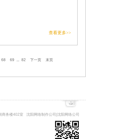
查看更多>>
68
69
...
82
下一页
末页
绿阁商务楼402室
沈阳网络制作公司|沈阳网络公司